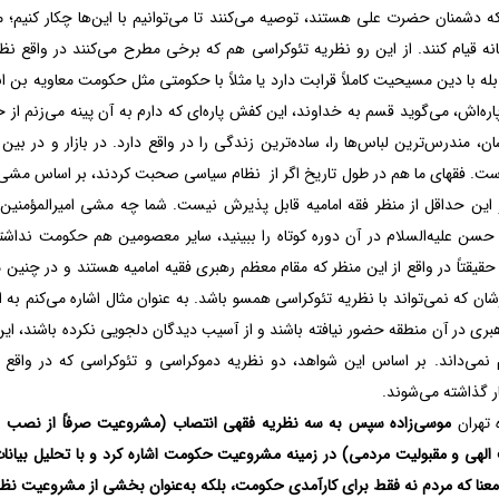
 دشمنان حضرت علی هستند، توصیه می‌کنند تا می‌توانیم با این‌ها چکار کنیم؛ م
 قیام کنند. از این رو نظریه تئوکراسی هم که برخی مطرح می‌کنند در واقع نظا
ه با دین مسیحیت کاملاً قرابت دارد یا مثلاً با حکومتی مثل حکومت معاویه بن ا
اره‌اش، می‌گوید قسم به خداوند، این کفش پاره‌ای که دارم به آن پینه می‌زنم ا
، مندرس‌ترین لباس‌ها را، ساده‌ترین زندگی را در واقع دارد. در بازار و در ب
است. فقهای ما هم در طول تاریخ اگر از نظام سیاسی صحبت کردند، بر اساس مشی ق
 و این حداقل از منظر فقه امامیه قابل پذیرش نیست. شما چه مشی امیرالمؤمن
حسن علیه‌السلام در آن دوره کوتاه را ببینید، سایر معصومین هم حکومت نداش
قیقتاً در واقع از این منظر که مقام معظم رهبری فقیه امامیه هستند و در چنین
ری در آن منطقه حضور نیافته باشند و از آسیب دیدگان دلجویی نکرده باشند، این
 نمی‌داند. بر اساس این شواهد، دو نظریه دموکراسی و تئوکراسی که در واق
ر گذاشته می‌شوند.
 تهران
موسی‌زاده سپس به سه نظریه فقهی انتصاب (مشروعیت صرفاً از نصب اله
لهی و مقبولیت مردمی) در زمینه مشروعیت حکومت اشاره کرد و با تحلیل بیانات
معنا که مردم نه فقط برای کارآمدی حکومت، بلکه به‌عنوان بخشی از مشروعیت نظ