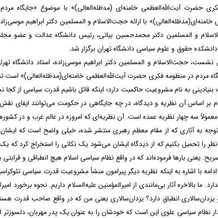
ری حضرت آیت‌الله‌العظمی خامنه‌ای (مدظله‌العالی)» با موضوع «جایگاه مر
ی خامنه‌ای(مدظله‌العالی)» با ارائه حجت‌الاسلام و المسلمین دکتر ابراهیم موسی‌زاده
لاسلام و المسلمین دکتر محمدحسین بیاتی، رئیس دانشگاه عدالت و عضو مجل
دانشکده حقوق و علوم سیاسی دانشگاه تهران برگزار شد.
 نشست، حجت‌الاسلام و المسلمین دکتر ابراهیم موسی‌زاده، استاد دانشگاه تهران 
 مردم در منظومه فکری حضرت آیت‌الله‌العظمی خامنه‌ای(مدظله‌العالی)» است ت
بنیادینی به نام مشروعیت حاکمیت دارد؛ اینکه قائل باشیم قدرت سیاسی از کجا ن
دم بر اساس آن نظریه و دیدگاه، در چه جایگاهی در حکومت می‌توانند ایفای ن
مولاً سه چهار نظریه عمده است. آن نظریه‌ای که امروزه در عالم غرب و در کشور
 توجه به آثاری که از مقام معظم رهبری منتشر شده، خیلی واضح است که ایشان ذ
ظر را تحمیل بکنیم که از دیدگاه ایشان می‌شود یک نکاتی را استخراج کرد که یک ش
ح. یعنی بارها فرموده‌اند که در واقع نظام سیاسی اسلام هیچ انطباقی و قرابتی
ادامه با اشاره به اینکه نظریه دیگر پیرامون منشأ مشروعیت قدرت سیاسی تئوکراس
ارد. ما بالاخره آثار بی‌مانندی از امیرالمؤمنین علیه‌السلام داریم. نحوه برخورد ام
و یزدان‌سالاری انطباق دارد؟ یزدان‌سالاری یعنی من که در واقع صاحب قدرت هس
ذار نظام سیاسی علوی این است که خودشان را به عنوان یک پدر مهربان، دلسوزتر از 