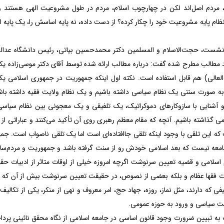
، مردم اصل‌اند لکن در چهارچوب اسلام، مردم در طول مشروعیت الهی هستند و
ظام پایه مشروعیت خود را چکار کرده؟ از دست داده، نه پایه اساسش را، یک پایه
ن نشست، حجت‌الاسلام و المسلمین دکتر محمدحسین بیاتی، رئیس دانشگاه ع
 مطالب مطرح شده گفت: درباره مطالب ارائه شده توسط آقای دکتر موسی‌زاده یکی
العالی) هم قابل استفاده است. نکته اول اینکه جمهوریت در جمهوری اسلامی
ه صورت سنتی یک نظام سیاسی داشته باشیم و یک نظام ولایت فقیه داشته باشیم 
 آشنایی با سازوکارهای دموکراتیک، یک تلفیقی و یک معجونی بین نظام سیاس
 گذاشته باشیم. آنچه که مقام معظم رهبری روی آن تأکید می‌کنند و عباراتی از د
 که این تلقی با وجود اینکه تلقی جاافتاده‌ای‌ است اما یک تلقی ناصواب است.
جامعه نیست که بعد اسلامی خودش رو از سنت گرفته باشد و جمهوریت و مردم‌سالار
 اسلامی و قضیه تعیین سرنوشت اگرچه امروزه خیلی از اوقات متاثر از ادبیات حق
ت فقها عظام و بلکه بعضی از نصوص، در حقیقت تعیین سرنوشت بیش از آن که یک
یفی که دارند، مثل نماز، روزه، جهاد حج، امر معروف و نهی از منکر، یکی از تک
 سیاسی و ورود به حوزه عمومی.
مه به تبیین ضرورت وجود قانون اساسی در جامعه اسلامی از نگاه محقق نائینی پ