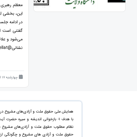
معظم رهبری گ
این، بخشی از
در ادامه جلسه
نشانی@hoghoghmellat مراجعه کنند.
چهارشنبه 17 اردیبهشت 1404 (1 سال قبل )
همایش ملی حقوق ملت و آزادی‌های مشروع در من
حقوق ملت و آزادی های مشروع و چگونگی ارتقاء 