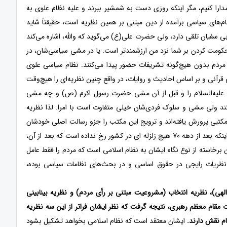
دارا کنیم، مگر اینکه روزی دست به شمشیر ببرند و علیه نظام علوی به
م‌های سیاسی برآمده از دین مبتنی بر همین نظریه است، حقیقتاً شاید
بی سفیان تلقی دارد، ولی حضرت علی(ع) می‌گوید که والله، اشاره می‌کند
ز حکومت کردن بر شما نزد من ارزشمندتر است. یا در مشی سیاسی‌شان، در
ین مردم بدون هیچ‌گونه تشریفات حضور پیدا می‌کنند. نظام سیاسی علوی
رآنی و بر اساس احادیث و روایات، در واقع چنین نظریه‌ای را هیچ‌وقت
ین علیه‌السلام را و قبل از آن مشی حضرت رسول اکرم (ص) و چه مشی
تند ولی مشی و سلوک فردی‌شان خیلی متفاوت است با امرا. لذا نظریه
 مکتبی پرورش یافته‌اند و ترویج این مکتب را جزو رسالت اصلی خودشان
می‌دانند نظرشان که نمی‌تواند با نظریه تئوکراسی همسو باشد. به عنوان مثال اشاره می‌کنم به اینکه بعد از دهه ۷۰ هیچ زلزله ای در کشور رخ نداده است که بعد از آن،
 برخاسته از نوع نگاه ایشان به نظام اسلامی است که مردم را فقط عامل
ع نظریات رایجی در حقوق اساسی و در بحث‌های نظامات سیاسی بوده،
ی)، نظریه انتخاب (مشروعیت مبتنی بر رأی مردم) و نظریه بینابینی
 مقام معظم رهبری، نتیجه گرفت که نظر ایشان فراتر از این سه نظریه
ام نقش دارند.
ایشان معتقد است که نظام اسلامی بخواهد تشکیل بشود