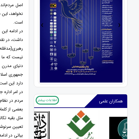
اصل مردم‌اند
نخواهد، این ن
›
‹
است.
در ادامه ای
داشت، در نقد
رهبری(مدظله‌
نیست که ما ب
دنیای مدرن و
جمهوری اسلامی
دارد این است
در امر اداره 
مردم در نظام
اطلاعات بیشتر
همکاران علمی
بعضی از کلما
مثل بقیه تکال
تعیین سرنوشت
‹
›
بیاتی در ادا