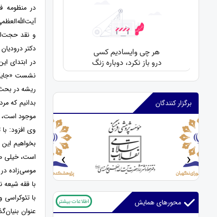
در منظومه فک
آیت‌الله‌العظم
و نقد حجت‌ا
دکتر درودیان 
در ابتدای این
نشست «جایگاه
ریشه در بحث 
بدانیم که مر
برگزار کنندگان
موجود است، مع
وی افزود: با
بخواهیم این ن
‹
›
است، خیلی صری
موسی‌زاده در 
با فقه شیعه ند
با تئوکراسی 
اطلاعات بیشتر
محورهای همایش
عنوان بنیان‌گ