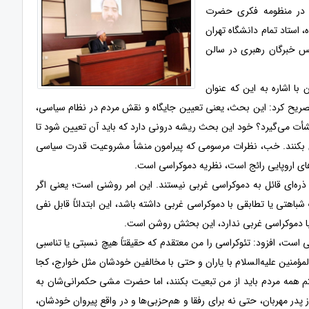
دم در منظومه فکری حضرت
، استاد تمام دانشگاه تهران
س خبرگان رهبری در سالن
با اشاره به این که عنوان
صریح کرد: این بحث، یعنی تعیین جایگاه و نقش مردم در نظام سیاسی،
شأت می‌گیرد؟ خود این بحث ریشه درونی دارد که باید آن تعیین شود تا
قش بکنند. خب، نظرات مرسومی که پیرامون منشأ مشروعیت قدرت سیاسی
های اروپایی رائج است، نظریه دموکراسی است.
ره‌ای قائل به دموکراسی غربی نیستند. این امر روشنی است؛ یعنی اگر
باهتی یا تطابقی با دموکراسی غربی داشته باشد، این ابتدائاً قابل نفی
 با دموکراسی غربی ندارد، این بحثش روشن است.
ی است، افزود: تئوکراسی را من معتقدم که حقیقتاً هیچ نسبتی یا تناسبی
یرالمؤمنین علیه‌السلام با یاران و حتی با مخالفین خودشان مثل خوارج، کجا
تم همه مردم باید از من تبعیت بکنند، اما حضرت مشی حکمرانی‌شان به
پدر مهربان، حتی نه برای رفقا و هم‌حزبی‌ها و در واقع پیروان خودشان،