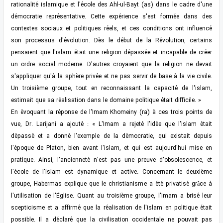
rationalité islamique et l'école des Ahl-ul-Bayt (as) dans le cadre d'une
démocratie représentative. Cette expérience s'est formée dans des
contextes sociaux et politiques réels, et ces conditions ont influencé
son processus d'évolution. Dès le début de la Révolution, certains
pensaient que l'islam était une religion dépassée et incapable de créer
un ordre social moderne. D'autres croyaient que la religion ne devait
s'appliquer qu'à la sphère privée et ne pas servir de base à la vie civile.
Un troisième groupe, tout en reconnaissant la capacité de l'islam,
estimait que sa réalisation dans le domaine politique était difficile. »
En évoquant la réponse de l'Imam Khomeiny (ra) à ces trois points de
vue, Dr. Larijani a ajouté : « L'Imam a rejeté l'idée que l'islam était
dépassé et a donné l'exemple de la démocratie, qui existait depuis
l'époque de Platon, bien avant l'islam, et qui est aujourd'hui mise en
pratique. Ainsi, l'ancienneté n'est pas une preuve d'obsolescence, et
l'école de l'islam est dynamique et active. Concernant le deuxième
groupe, Habermas explique que le christianisme a été privatisé grâce à
l'utilisation de l'Église. Quant au troisième groupe, l'Imam a brisé leur
scepticisme et a affirmé que la réalisation de l'islam en politique était
possible. Il a déclaré que la civilisation occidentale ne pouvait pas