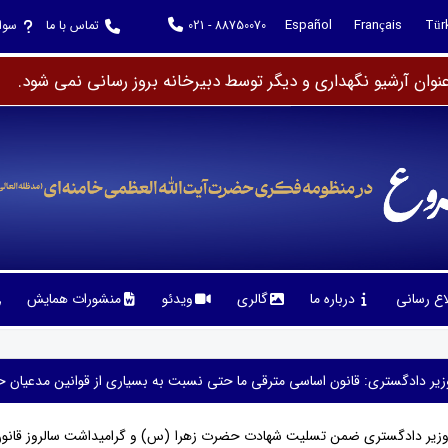
Español
Français
Tür
021 - 88750070
تماس با ما
سوا
وان آرشیو نگهداری و دیگر توسط دبیرخانه بروز رسانی نمی شود.
لاع رسانی
درباره ما
گالری
ویدئو
منشورات همایش
زیر دادگستری: قانون اساسی مترقی ما حتی نسبت به بسیاری از قوانین مدعیان ح
 وزیر دادگستری ضمن تسلیت شهادت حضرت زهرا (س) و گرامیداشت سالروز قا