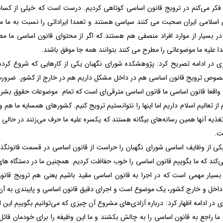
فکر می‌کنم در ترویج قانون اساسی کوتاهی کردیم. درست است که خیلی از کسان
اسلامی ایران صحبت می کنند سیاسی هستند و تعمدا ایراداتی را نسبت به ما 
ر بسیار از موارد افراد منصفی هم هستند که اگر از محتوای قانون اساسی ما مط
دا علیه ما موضوعاتی را مطرح می کنند بتوانند همه جا موفق باشند.
ی در ادامه تصریح کرد: پژوهشکده شورای نگهبان یکی از کارهایی که شروع کرد
صوص ترویج قانون اساسی هم در داخل مشکل داریم هم در خارج از کشور. ضرورت 
اقعا قانون اساسی ما قانون اساسی مترقی‌ای است که تمام موضوعات حقوق بشری که
 از تعالیم اسلام داریم اما اینها را نتوانستیم ترویج کنیم. کشورهای همسایه ما هم 
تغذیه آنها همین رسانه‌های بیگانه هستند که یکسره علیه ما حرف می‌زنند در حالی ک
ت.
کی از وظایف اساسی شورای نگهبان را حراست از قانون اساسی در قسمت قانونگذار
‌کند که ما بگوییم قانون اساسی را خوب حفاظت کردیم. همچنین ما در دستگاه های 
سیار مهمی است که در اجرا به قانون اساسی مقید باشیم یعنی هم ترویج قانو
اخل و خارج کشور، یک موضوع است و اجرای دقیق قانون اساسی و پایبندی به آن
 در ادامه اظهار کرد: درباره آزادی‌های مشروع آن چیزی که می‌توانیم بگوییم این ا
 ما راجع به قانون اساسی را به چالش بکشند و ما این وظیفه را برای خودمان قائ