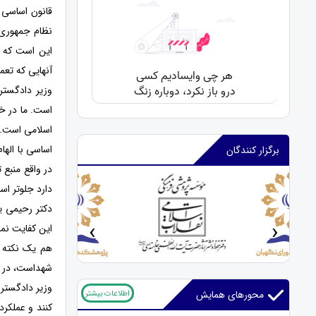
قانون اساسی 
نظام جمهوری 
این است که د
آنهایی که تعم
وزیر دادگستر
است. ما در خ
اسلامی است. و
اساسی با الهام
برگزار کنندگان
در واقع منبع 
دارد جلوتر اس
دکتر رحیمی ی
‹
›
این کفایت نمی
هم یک نکته ب
شهداست، در د
وزیر دادگستری
اطلاعات بیشتر
محورهای همایش
کنند و عملکرد