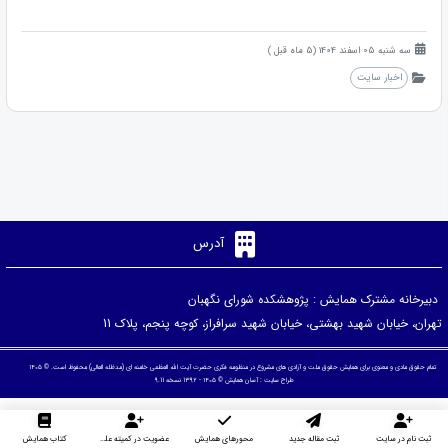
سه شنبه 05 اسفند 1404 (5 ماه قبل )
اخبار سایت
آدرس
دبیرخانه مشترک همایش : پژوهشکده شورای نگهبان
تهران، خیابان شهید بهشتی، خیابان شهید سرافراز، کوچه پنجم، پلاک 11
تمام حقوق مادی و معنوی برای همایش حقوق ملت و آزادی های مشروع در منظومه فکری حضرت آیت الله العظمی خامنه ای (مدظله العالی) محفوظ است. © ۱۴۰۵
طراح سایت :
آسان همایش
© ۱۴۰۵ - 1392 نسخه 9.11
ثبت نام در سایت
ثبت مقاله جدید
محورهای همایش
عضویت در کمیته علمی داوران
کتاب همایش