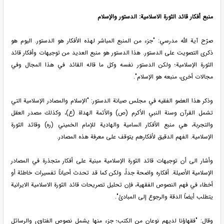
منبع أفكار قائد الثورة الاسلامية: الدستور والإسلام
صرّح آية الله مدرسي: "جزء من المنبع المباشر لهذه الأفكار هو الدستور. اليوم هو
ذكرى التصویت على الدستور. هذا الدستور هو منبع العديد من توجيهات وأفكار قائد
الثورة الإسلامية؛ ولكن الدستور نفسه وكل ما قاله القائد في هذا المجال وفي
مجالات أخرى، منبعه هو الإسلام".
وذكر هذا العضو الفقيه في مجلس صيانة الدستور: "الإسلام والمصادر الإسلامية التي
تشمل القرآن وسنة النبي الأكرم (ص) والأئمة الهداة (ع)، وكذلك مصدر العقل
والتجربة، هي منبع الأفكار السامية والهادية للإمام الخميني (ره) وقائد الثورة
الإسلامية. الفهم الدقيق لأفكارهم يتوقف على معرفة هذه المصادر.
وأشار الى أن توجيهات قائد الثورة الإسلامية مبنية على أفكار متجذرة في المصادر
الإسلامية الأصيلة. أفكاره واضحة جداً، ولكن كما قد تحدث أحياناً تفسيرات خاطئة أو
أخطاء في فهم النصوص الفقهية، فإن تحليل تصريحات قائد الثورة الاسلامية الايرانية
يتطلب أيضاً الدقة والرجوع إلى المبادئ".
وقال: "فقهاؤنا لديهم نوعان من الكتب؛ جزء منها يشمل نصوص الفتاوى والرسائل