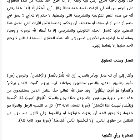
جداً، ومن ناحية أخرى أرسل نبيه رحمة. إلا إذا أخرج أحد نفسه من هذه الحقوق،
على الرغم من أنه في الوقت نفسه حدد نطاقاً وقال: "إِنِ الْحُكْمُ إِلَّا لِلَّهِ". هذا يعني
أنه في هذه النعم التكوينية والتشريعية التي وضعتها، لا حكم إلا لله.أي لا يحق لأي
متنمر أو عالم أو فيلسوف أو متعاطف أن يحكم، وعندما نتأمل الآيات التي تحمل هذا
المعنى، فإنها تشمل الحكم التكويني والتشريعي، إلا ما أعطاه الله لرسوله وأوصياء
رسله، أو ما فوضوه هم للآخرين ضمن إذن الله. هذه الحقوق الممنوحة للناس لا يحق
لأحد سلبها إلا بضابط إلهي.
العدل وسلب الحقوق
وأشار إلى أن الله عادل ويأمر بالعدل: "إِنَّ اللَّهَ یَأْمُرُ بِالْعَدْلِ وَالْإِحْسَانِ". والرسول (ص)
مأمور بتطبيق العدل، والناس مطالبون بمراعاته فيما بينهم. "أمرت لأعدل بينكم"
و"اعْدِلُوا هُوَ أَقْرَبُ لِلتَّقْوَىٰ". وقد جعل الله تعالى حقًا للناس الذين يستفيدون من
هذه النعم الإلهية ويسعون. وقد جعل حقًا للرجل والمرأة: "لِّلرِّجَالِ نَصِیبٌ مِّمَّا اکْتَسَبُوا
وَلِلنِّسَاءِ نَصِیبٌ مِّمَّا اکْتَسَبْنَ" (سورة النساء، الآية 32). كل ما اكتسبه الرجل والمرأة هو
حقهما، ولا يحق لأحد أن ينتهك حقوقهما أو يظلمهما. وفي قانون عام، نهى عن
التقليل من حقوق الناس: "وَلَا تَبْخَسُوا النَّاسَ أَشْیَاءَهُمْ" (سورة هود، الآية 85).
المشورة ورأي الأغلبية