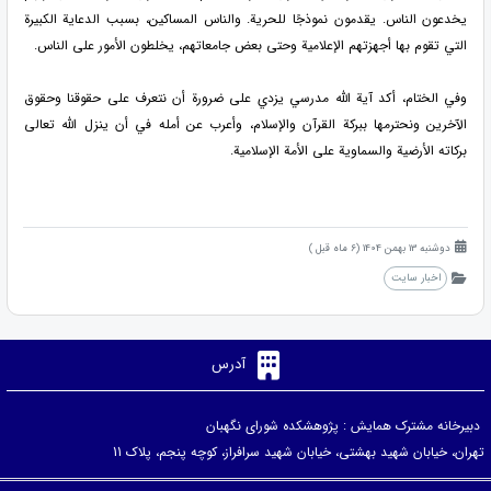
يخدعون الناس. يقدمون نموذجًا للحرية. والناس المساكين، بسبب الدعاية الكبيرة
التي تقوم بها أجهزتهم الإعلامية وحتى بعض جامعاتهم، يخلطون الأمور على الناس.
وفي الختام، أكد آية الله مدرسي يزدي على ضرورة أن نتعرف على حقوقنا وحقوق
الآخرين ونحترمها ببركة القرآن والإسلام، وأعرب عن أمله في أن ينزل الله تعالى
بركاته الأرضية والسماوية على الأمة الإسلامية.
دوشنبه 13 بهمن 1404 (6 ماه قبل )
اخبار سایت
آدرس
دبیرخانه مشترک همایش : پژوهشکده شورای نگهبان
تهران، خیابان شهید بهشتی، خیابان شهید سرافراز، کوچه پنجم، پلاک 11