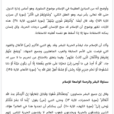
وأوضح أنه من المبادئ العظيمة في الإسلام موضوع المشورة، وهو أساس إدارة الدول.
حتى الله تعالى يأمر نبيه، وهو العقل الكلي: "وَشَاوِرْهُمْ فِی الْأَمْرِ" (سورة آل عمران،
الآية 159)؛ وقد قال أيضًا: "وَأَمْرُهُمْ شُورَى بَیْنَهُمْ" (سورة الشورى، الآية 38). هذه
الآيات تظهر بوضوح أن الإسلام قد منح الإنسان أقصى درجات الحرية، وكل إنسان
يمكنه الاستفادة منها إلا إذا أسقط هو نفسه أهليته للاستفادة.
وأكد أن الإسلام جاء ليقدّم الحرية للبشر. وقد رفع النبي الأكرم (ص) الأغلال والقيود
التي فرضت على الأمم السابقة والعرب الجاهليين وجميع الجهلاء: "وَیَضَعُ عَنْهُمْ
إِصْرَهُمْ وَالْأَغْلَالَ الَّتِی کَانَتْ عَلَیْهِم". وفيما يتعلق بالامتناع عن تحريم ما لا مبرر له،
جاء: "قُل لَّا أَجِدُ فِی مَا أُوحِیَ إِلَیَّ مُحَرَّمًا عَلَى طَاعِمٍ یَطْعَمُهُ إِلَّا أَن یَکُونَ مَیْتَةً أَوْ دَمًا
مَّسْفُوحًا أَوْ لَحْمَ خِنزِیرٍ فَإِنَّهُ رِجْسٌ أَوْ فِسْقًا أُهِلَّ لِغَیْرِ اللَّهِ بِه" (سورة الأنعام، الآية 145).
مساواة البشر والرحمة الواسعة للإسلام
وقال إنّ جميع البشر متساوون: "وَجَعَلْنَاکُمْ شُعُوبًا وَقَبَائِلَ لِتَعَارَفُوا إِنَّ أَکْرَمَکُمْ عِندَ اللَّهِ
أَتْقَاکُمْ" (سورة الحجرات، الآية 13). وحتى النبي (ص) يقول: "إِنَّمَا أَنَا بَشَرٌ مِّثْلُکُمْ
یُوحَى إِلَیَّ" (سورة الكهف، الآية 110). أين يمكنكم أن تجدوا هذا في العالم؟ هؤلاء
الذين يتشدقون بالحرية ويخدعون شعوب العالم لا يقدمون الحرية للناس. إنهم