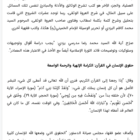
العملية، والجزء الآخر هو كتب تشرح الوثائق والأدلة والمبادئ لنفس تلك المسائل.
على سبيل المثال، في شرح العروة الوثقى، ربما توجد عشرات الشروح التي قامت
بتحليل وشرح كلمة بكلمة لمطالب وفتاوى صاحب العروة الوثقى، المرحوم السيد
محمد كاظم اليزدي أو تحرير الوسيلة للإمام الخميني(ره) هكذا، وكتب فقهية أخرى.
صرّح آية الله السيد محمد رضا مدرسي يزدي: "يجب دراسة أقوال وتوجيهات
وسلوكيات وتوضيحات قائد الثورة الإسلامية أيضاً مع الأخذ في الاعتبار هذه المصادر".
حقوق الإنسان في القرآن: الكرامة الإلهية والرحمة الواسعة
وقال: "إذا رجعنا إلى القرآن الكريم، فنرى أن الله تعالى قد أعطى كل شيء للبشر.
الأصل هو أن كل إنسان يملك كل شيء: "وَلَقَدْ كَرَّمْنَا بَنِي آدَمَ" (سورة الإسراء، الآية
70)، لأن خلقه بدأ من: "وَنَفَخْتُ فِيهِ مِن رُّوحِي" (سورة الحجر، الآية 29)، وخُلق في
"أَحْسَنِ تَقْوِيم"، و"تَبَارَكَ اللَّهُ أَحْسَنُ الْخَالِقِينَ". وفي الوقت نفسه، كل ما كان في
العالم قد أعطاه لهذا الإنسان".
وأضاف عضو فقهاء مجلس صيانة الدستور: "الحقوق التي وضعها الله للإنسان كثيرة