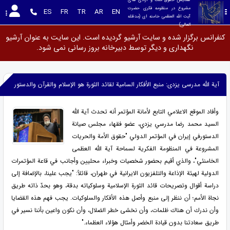
مشروع در منظومه فکری حضرت 
ES
FR
TR
AR
EN
آیت الله العظمی خامنه ای (مدظله 
العالی)
کنفرانس برگزار شده و سایت آرشیو گردیده است. این سایت به عنوان آرشیو
نگهداری و دیگر توسط دبیرخانه بروز رسانی نمی شود.
آیة الله مدرسی یزدی: منبع الأفکار السامیة لقائد الثورة هو الإسلام والقرآن والدستور
وأفاد الموقع الاعلامي التابع لأمانة المؤتمر أنه تحدث آية الله
السيد محمد رضا مدرسي يزدي، عضو فقهاء مجلس صيانة
الدستورفي إیران في المؤتمر الدولي "حقوق الأمة والحريات
المشروعة في المنظومة الفكرية لسماحة آية الله العظمى
الخامنئي"، والذي أقيم بحضور شخصيات وخبراء محليين وأجانب في قاعة المؤتمرات
الدولية لهيئة الإذاعة والتلفزيون الايرانية في طهران، قائلاً: "يجب علينا، بالإضافة إلى
دراسة أقوال وتصريحات قائد الثورة الإسلامية وسلوكياته بدقة، وهو بحدّ ذاته طريق
نجاة الأمم؛ أن ننظر إلى منبع وأصل هذه الأفكار والسلوكيات. يجب فهم هذه القضايا
وأن ندرك أن هناك ظلمات، وأن نخشى خطر الضلال، وأن نكون واعين بأننا نسير في
طريق سعادتنا بدون قيادة الخضر وأمثال هؤلاء العظماء."