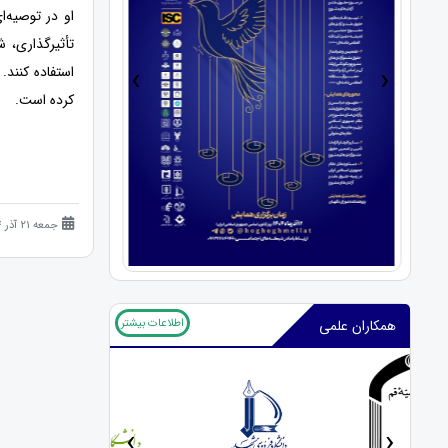
او در توصیه‌
تأثیرگذاری، ش
›
‹
استفاده کنند
کرده است.
جمعه 21 آذر 1404 (7 ماه قبل )
اطلاعات بیشتر
همکاران علمی
‹
›