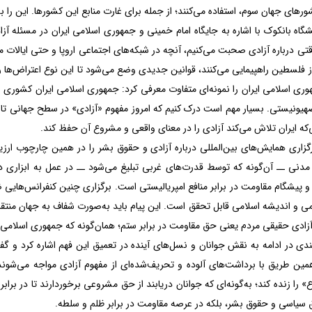
ای جهان سوم، استفاده می‌کنند؛ از جمله برای غارت منابع این کشورها. این را به
شگاه بانکوک با اشاره به جایگاه امام خمینی و جمهوری اسلامی ایران در مسئله آز
تی درباره آزادی صحبت می‌کنیم، آنچه در شبکه‌های اجتماعی اروپا و حتی ایالات م
 فلسطین راهپیمایی می‌کنند، قوانین جدیدی وضع می‌شود تا این نوع اعتراض‌ها را
وری اسلامی ایران را نمونه‌ای متفاوت معرفی کرد: جمهوری اسلامی ایران کشوری 
صهیونیستی. بسیار مهم است درک کنیم که امروز مفهوم «آزادی» در سطح جهانی تا 
که ایران تلاش می‌کند آزادی را در معنای واقعی و مشروع آن حفظ کند.
زاری همایش‌های بین‌المللی درباره آزادی و حقوق بشر را در همین چارچوب ارزیا
دنی ــ آن‌گونه که توسط قدرت‌های غربی تبلیغ می‌شود ــ در عمل به ابزاری 
 و پیشگام مقاومت در برابر منافع امپریالیستی است. برگزاری چنین کنفرانس‌های
 و اندیشه اسلامی قابل تحقق است. این پیام باید به‌صورت شفاف به جهان منتقل 
زادی حقیقی مردم یعنی حق مقاومت در برابر ستم؛ همان‌گونه که جمهوری اسلامی د
لندی در ادامه به نقش جوانان و نسل‌های آینده در تعمیق این فهم اشاره کرد و گ
مین طریق با برداشت‌های آلوده و تحریف‌شده‌ای از مفهوم آزادی مواجه می‌شوند.
 را زنده کند؛ به‌گونه‌ای که جوانان دریابند از حق مشروعی برخوردارند تا در بر
 سیاسی و حقوق بشر، بلکه در عرصه مقاومت در برابر ظلم و سلطه.