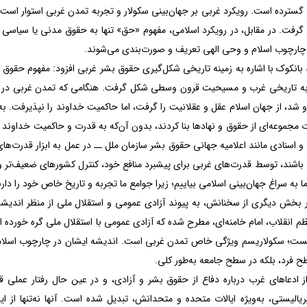
گسترده است. رویکرد غربی بر جهان‌بینی سکولار و تجربه تمدن غربی استوار است؛ ت
 گرفت. در مقابل، در رویکرد اسلامی، مفهوم «حق» تنها به حقوق مدنی یا سیاسی
چارچوب اسلام و وحی الهی تعریف و صورت‌بندی می‌شوند.
ه بانکوک با اشاره به زمینه تاریخی شکل‌گیری حقوق بشر غربی افزود: مفهوم حقو
به تاریخی غرب و مسیحیت قرون وسطی شکل گرفت. هنگامی که تمدن غربی در 
رو شد، از جهان اسلام عقل و عقلانیت را گرفت، اما حاکمیت خداوند را نپذیرفت.
 مجموعه‌ای از حقوق و نهادها بنا کردند، بدون آن‌که به قدرت و حاکمیت خداوند ار
 و اسنادی مانند اعلامیه جهانی حقوق بشر سازمان ملل ــ در عمل به ابزار قدرت‌ها
اشند، توسط قدرت‌های غربی برای پیشبرد منافع خود، کنترل کشورهای ضعیف‌تر و غ
 به سراغ جهان‌بینی اسلامی بیاییم؛ زیرا جوامع ما تجربه و تاریخ خاص خود را دارن
ر بخش دیگری از سخنانش، به پیوند آزادی عمومی و استقلال ملی از منظر اندیشه 
 انقلاب، امام خامنه‌ای، مطرح شده که آزادی عمومی با استقلال ملی گره خورده 
 نیست؛ سکولاریسم ویژگی خاص تمدن غربی است. اندیشه ایشان در چارچوب اسلامی 
ح فرد، بلکه در سطح جامعه به‌طور کلی.
 از ادعاهای غرب درباره دفاع از حقوق بشر و آزادی، و در عین حال رفتار عملی 
یالیستی، به‌ویژه ایالات متحده و متحدانش، تبدیل شده است. آنها نه‌تنها از ای