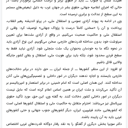
اقلیت، شمال یا جنوب ــ باید از حقوق برابر و کرامت انسانی برخوردار باشد؛ در
حالی که اجرای اعلامیه جهانی حقوق بشر در جهان غرب به دلیل تبعیض‌های مستمر
به این سطح از عدالت و برابری نرسیده است.
وی در ادامه به پیوند آزادی عمومی و استقلال ملی، در پرتو اندیشه رهبر انقلاب،
پرداخت و آن را «سخنی کاملاً درست با پژواک جهانی» توصیف کرد: وقتی از
استقلال ملی و حاکمیت صحبت می‌کنیم، در واقع از آزادی ملت‌ها برای تعیین
سرنوشت خود بدون مداخله قدرت‌های خارجی سخن می‌گوییم. این نوع آزادی باید
در نحوه نگاه ما به خودمان به‌عنوان یک ملت متجلی شود. آزادی نباید فقط به
سطح فردی محدود شود، بلکه باید برای هویت ملی، استقلال و بقای کشور جایگاه
والایی قائل باشیم.
او افزود: از این منظر، کشورها ــ از جمله ایران ــ حق دارند در برابر دخالت‌های
خارجی بایستند و اجازه ندهند دیگران در امور داخلی و تصمیم‌گیری‌های ملی آنان
مداخله کنند. این همان اصلی است که امام خمینی در برابر استعمار و امپریالیسم بر
آن تأکید می‌کردند و ملت ایران بر همین اساس اعلام کرده است که مایل نیست
دیگران در امور داخلی کشور دخالت کنند. به گفته وی، این حق، مورد تأکید حقوق
بین‌الملل نیز می‌باشد: احترام متقابل به حاکمیت ملی و استقلال کشورها اصلی است
که کشورهایی مانند فیلیپین، ایران، دیگر کشورهای جنوب جهانی و حتی کشورهای
غربی باید به آن پایبند باشند.
دکتر سوییا بخش دیگری از گفتگو را به نقد رفتار دوگانه قدرت‌های غربی اختصاص