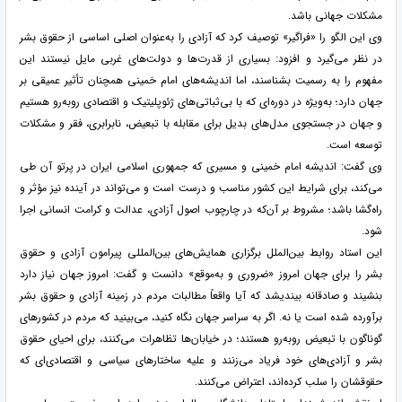
مشکلات جهانی باشد.
وی این الگو را «فراگیر» توصیف کرد که آزادی را به‌عنوان اصلی اساسی از حقوق بشر
در نظر می‌گیرد و افزود: بسیاری از قدرت‌ها و دولت‌های غربی مایل نیستند این
مفهوم را به رسمیت بشناسند، اما اندیشه‌های امام خمینی همچنان تأثیر عمیقی بر
جهان دارد؛ به‌ویژه در دوره‌ای که با بی‌ثباتی‌های ژئوپلیتیک و اقتصادی روبه‌رو هستیم
و جهان در جستجوی مدل‌های بدیل برای مقابله با تبعیض، نابرابری، فقر و مشکلات
توسعه است.
وی گفت: اندیشه امام خمینی و مسیری که جمهوری اسلامی ایران در پرتو آن طی
می‌کند، برای شرایط این کشور مناسب و درست است و می‌تواند در آینده نیز مؤثر و
راه‌گشا باشد؛ مشروط بر آن‌که در چارچوب اصول آزادی، عدالت و کرامت انسانی اجرا
شود.
این استاد روابط بین‌الملل برگزاری همایش‌های بین‌المللی پیرامون آزادی و حقوق
بشر را برای جهان امروز «ضروری و به‌موقع» دانست و گفت: امروز جهان نیاز دارد
بنشیند و صادقانه بیندیشد که آیا واقعاً مطالبات مردم در زمینه آزادی و حقوق بشر
برآورده شده است یا نه. اگر به سراسر جهان نگاه کنید، می‌بینید که مردم در کشورهای
گوناگون با تبعیض روبه‌رو هستند؛ در خیابان‌ها تظاهرات می‌کنند، برای احیای حقوق
بشر و آزادی‌های خود فریاد می‌زنند و علیه ساختارهای سیاسی و اقتصادی‌ای که
حقوقشان را سلب کرده‌اند، اعتراض می‌کنند.