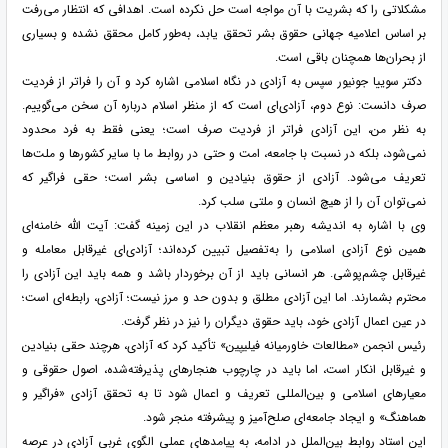
مشکلاتی را که بشریت با آن مواجه است حل نکرده است. اهدافی که انتظار می‌رفت
بر اساس اعلامیه جهانی حقوق بشر تحقق یابد، به‌طور کامل محقق نشده و بسیاری
از بحران‌ها همچنان باقی است.
دکتر سوییا جونیور سپس به آزادی در نگاه اسلامی اشاره کرد و آن را فراتر از فردیت
صرف دانست: نوع دوم، آزادی‌ای است که از منظر اسلام درباره آن سخن می‌گوییم.
به نظر من، این آزادی فراتر از فردیت صرف است؛ یعنی فقط به فرد محدود
نمی‌شود، بلکه در نسبت با جامعه، امت و حتی در روابط ما با سایر کشورها و ملت‌ها
تعریف می‌شود. آزادی از حقوق بنیادین و اساسی بشر است؛ حقی فراگیر که
نمی‌توان آن را از هیچ انسان و ملتی سلب کرد.
وی با اشاره به اندیشه رهبر معظم انقلاب در این زمینه گفت: آیت الله خامنه‌ای
همین نوع آزادی اسلامی را به‌تفصیل تبیین کرده‌اند؛ آزادی‌ای غیرقابل معامله و
غیرقابل چشم‌پوشی. هر انسانی باید از آن برخوردار باشد و همه باید این آزادی را
محترم بشمارند. اما این آزادی مطلق و بدون حد و مرز نیست؛ آزادی، رابطه‌ای است؛
در عین اعمال آزادی خود، باید حقوق دیگران را نیز در نظر گرفت.
رئیس انجمن «مطالعات خاورمیانه فیلیپین» تأکید کرد که آزادی، هرچند حقی بنیادین
و غیرقابل انکار است، اما باید در چارچوب هنجارهای پذیرفته‌شده، اصول حقوقی و
معیارهای اسلامی و بین‌المللی تعریف و اعمال شود تا به تحقق آزادی «فراگیر و
هماهنگ» و ایجاد جامعه‌ای صلح‌آمیز و پیشرفته منجر شود.
این استاد روابط بین‌الملل در ادامه، به پیامدهای عملی الگوی غربیِ آزادی در عرصه