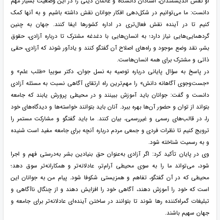
او نقش اندیشمندان، استادان دانشگاه و عالمان دینی را در این وضعیت بسیار مهم
دانست: ما می‌توانیم در شکل‌دهی افکار جوانان نقش داشته باشیم و به آنها کمک
کنیم تا در آینده نقش فعال‌تری در اداره کشورها ایفا کنند. جهان به چنین
گردهمایی‌هایی نیاز دارد؛ به انسان‌هایی با دغدغه مشترک تا درباره آزادی، حقوق
بشر، نقد وضع موجود و راه‌های اصلاح آن گفتگو کنند و یادآور شوند که آزادی، حقی
ذاتی و مشترک برای همه انسان‌هاست.
در پاسخ به سؤال پایانی درباره توصیه به نسل جوان، دکتر سوییا «طلب علم» و
«جست‌وجوی آگاهانه دانش» را مهم‌ترین راه ارتقای آگاهی نسبت به مسئله آزادی
دانست و گفت: جوانان باید آموزش ببینند و در محیطی پرورش یابند که جامعه
بتواند از توان و حضور آن‌ها بهره ببرد. آنان باید بتوانند خواسته‌ها و دیدگاه‌های خود
را، در قالب‌های رسمی و غیررسمی، بیان کنند. ما باید گفتگو و مشارکت مستمر را
ترویج کنیم تا نظرات فردی و جمعی مردم درباره آنچه برای جامعه مفید است شنیده
و به رسمیت شناخته شود.
وی در پایان تأکید کرد: اگر آزادی به‌عنوان حق بنیادین بشر به‌درستی فهم و اجرا
شود، می‌تواند ما را به سوی محیطی آرام‌تر، عادلانه‌تر و همکارانه‌تر سوق دهد؛
محیطی که در آن گفتگو، تفاهم و همزیستی شکوفا شود. پیام من به جوانان این
است که خود را آموزش دهند، آگاهی خود را افزایش دهند و از چنگال ناآگاهی و
تبلیغات گمراه‌کننده رها شوند تا بتوانند در ساختن آینده‌ای عادلانه‌تر برای جامعه و
جهان سهیم باشند.