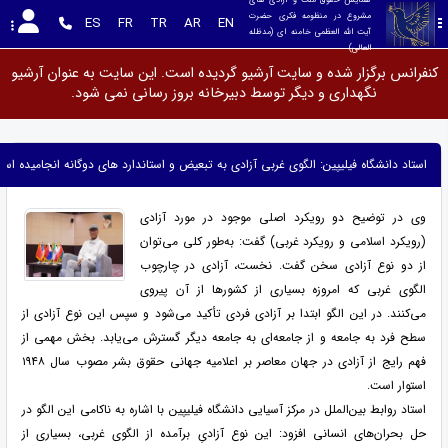
مشروع در منظومه فکری حضرت 
ES
FR
TR
AR
EN
آیت الله العظمی خامنه ای (مدظله 
العالی)
کنفرانس برگزار شده و سایت آرشیو گردیده است. این سایت به عنوان آرشیو
نگهداری و دیگر توسط دبیرخانه بروز رسانی نمی شود.
استاد دانشگاه فیلیپین: الگوی غربی آزادی به تبعیض و استاندارد های دوگانه انجامیده اس
وی در توضیح دو رویکرد اصلی موجود در مورد آزادی
(رویکرد اسلامی و رویکرد غربی) گفت: به‌طور کلی می‌توان
از دو نوع آزادی سخن گفت. نخست، آزادی در چارچوب
الگوی غربی که امروزه بسیاری از کشورها از آن پیروی
می‌کنند. در این الگو ابتدا بر آزادی فردی تأکید می‌شود و سپس این نوع آزادی از
سطح فرد به جامعه و از جامعه‌ای به جامعه دیگر گسترش می‌یابد. بخش مهمی از
فهم رایج از آزادی در جهان معاصر بر اعلامیه جهانی حقوق بشر مصوب سال ۱۹۴۸
استوار است.
استاد روابط بین‌الملل در مرکز آسیایی دانشگاه فیلیپین با اشاره به ناکامی این الگو در
حل بحران‌های انسانی افزود: این نوع آزادیِ برآمده از الگوی غربی، بسیاری از