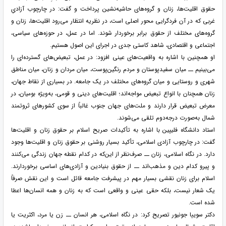
حقوق اقلیت‌ها، زنان و گروه‌های حاشیه‌نشین پرداخت و گفت: در چارچوب آزادیِ
غربی که در آن فردگرایی محور اصلی است، در نظریه انتظار می‌رود اقلیت‌ها، زنان و
گروه‌های مختلف از حقوق برابر برخوردار شوند. اما در عمل، در حوزه‌های سیاسی،
اجتماعی و اقتصادی، شاهد کاستی جدی در اجرای این اصول هستیم.
او همچنین با اشاره به واقعیت‌های عینی افزود: در عمل، تبعیض‌های گسترده‌ای را
می‌بینیم ــ میان سفیدپوستان و مردم رنگین‌پوست، میان مردان و زنان، میان مناطق
شهری و روستایی و میان گروه‌های مختلف در یک جامعه. در بسیاری از نقاط جهان،
زنان همچنان با انواع تبعیض مواجه‌اند؛ اقلیت‌های دینی و قومی، به‌ویژه بومیان، در
معرض تبعیض قرار دارند و ملت‌های جهان جنوب غالباً از سوی کشورهای ثروتمند
شمال به‌صورت درجه‌دوم تلقی می‌شوند.
استاد دانشگاه فلیپین با اشاره به تأکیدات صریح اسلام بر حقوق زنان و اقلیت‌ها
گفت: در چارچوب آزادی اسلامی، تأکید بسیار روشنی بر حقوق زنان و اقلیت‌ها وجود
دارد. در نگاه اسلامی، زنان ــ صرف‌نظر از این‌که در کدام نقطه جهان زندگی می‌کنند
و پیرو کدام دین و مذهب‌اند ــ از حقوق بنیادین و آزادی‌های اساسی برخوردارند.
اسلام برای زنان نقشی بسیار مهم در پیشرفت جامعه قائل است و این نقش صرفاً
یک شعار نیست، بلکه حقی عینی و واقعی است که به زنان و همه انسان‌ها اعطا
شده است.
دکتر سوییا جونیور تصریح کرد: در نگاه اسلامی، هر انسان ــ زن یا مرد، اکثریت یا