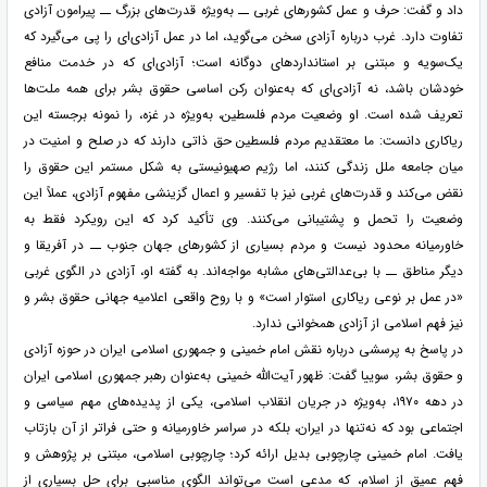
داد و گفت: حرف و عمل کشورهای غربی ــ به‌ویژه قدرت‌های بزرگ ــ پیرامون آزادی
تفاوت دارد. غرب درباره آزادی سخن می‌گوید، اما در عمل آزادی‌ای را پی می‌گیرد که
یک‌سویه و مبتنی بر استانداردهای دوگانه است؛ آزادی‌ای که در خدمت منافع
خودشان باشد، نه آزادی‌ای که به‌عنوان رکن اساسی حقوق بشر برای همه ملت‌ها
تعریف شده است. او وضعیت مردم فلسطین، به‌ویژه در غزه، را نمونه برجسته این
ریاکاری دانست: ما معتقدیم مردم فلسطین حق ذاتی دارند که در صلح و امنیت در
میان جامعه ملل زندگی کنند، اما رژیم صهیونیستی به شکل مستمر این حقوق را
نقض می‌کند و قدرت‌های غربی نیز با تفسیر و اعمال گزینشی مفهوم آزادی، عملاً این
وضعیت را تحمل و پشتیبانی می‌کنند. وی تأکید کرد که این رویکرد فقط به
خاورمیانه محدود نیست و مردم بسیاری از کشورهای جهان جنوب ــ در آفریقا و
دیگر مناطق ــ با بی‌عدالتی‌های مشابه مواجه‌اند. به گفته او، آزادی در الگوی غربی
«در عمل بر نوعی ریاکاری استوار است» و با روح واقعی اعلامیه جهانی حقوق بشر و
نیز فهم اسلامی از آزادی همخوانی ندارد.
در پاسخ به پرسشی درباره نقش امام خمینی و جمهوری اسلامی ایران در حوزه آزادی
و حقوق بشر، سوییا گفت: ظهور آیت‌الله خمینی به‌عنوان رهبر جمهوری اسلامی ایران
در دهه ۱۹۷۰، به‌ویژه در جریان انقلاب اسلامی، یکی از پدیده‌های مهم سیاسی و
اجتماعی بود که نه‌تنها در ایران، بلکه در سراسر خاورمیانه و حتی فراتر از آن بازتاب
یافت. امام خمینی چارچوبی بدیل ارائه کرد؛ چارچوبی اسلامی، مبتنی بر پژوهش و
فهم عمیق از اسلام، که مدعی است می‌تواند الگوی مناسبی برای حل بسیاری از