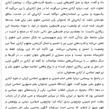
داد و گفت: حرف و عمل کشورهای غربی ــ به‌ویژه قدرت‌های بزرگ ــ پیرامون آزادی
تفاوت دارد. غرب درباره آزادی سخن می‌گوید، اما در عمل آزادی‌ای را پی می‌گیرد که
یک‌سویه و مبتنی بر استانداردهای دوگانه است؛ آزادی‌ای که در خدمت منافع
خودشان باشد، نه آزادی‌ای که به‌عنوان رکن اساسی حقوق بشر برای همه ملت‌ها
تعریف شده است. او وضعیت مردم فلسطین، به‌ویژه در غزه، را نمونه برجسته این
ریاکاری دانست: ما معتقدیم مردم فلسطین حق ذاتی دارند که در صلح و امنیت در
میان جامعه ملل زندگی کنند، اما رژیم صهیونیستی به شکل مستمر این حقوق را
نقض می‌کند و قدرت‌های غربی نیز با تفسیر و اعمال گزینشی مفهوم آزادی، عملاً این
وضعیت را تحمل و پشتیبانی می‌کنند. وی تأکید کرد که این رویکرد فقط به
خاورمیانه محدود نیست و مردم بسیاری از کشورهای جهان جنوب ــ در آفریقا و
دیگر مناطق ــ با بی‌عدالتی‌های مشابه مواجه‌اند. به گفته او، آزادی در الگوی غربی
«در عمل بر نوعی ریاکاری استوار است» و با روح واقعی اعلامیه جهانی حقوق بشر و
نیز فهم اسلامی از آزادی همخوانی ندارد.
در پاسخ به پرسشی درباره نقش امام خمینی و جمهوری اسلامی ایران در حوزه آزادی
و حقوق بشر، سوییا گفت: ظهور آیت‌الله خمینی به‌عنوان رهبر جمهوری اسلامی ایران
در دهه ۱۹۷۰، به‌ویژه در جریان انقلاب اسلامی، یکی از پدیده‌های مهم سیاسی و
اجتماعی بود که نه‌تنها در ایران، بلکه در سراسر خاورمیانه و حتی فراتر از آن بازتاب
یافت. امام خمینی چارچوبی بدیل ارائه کرد؛ چارچوبی اسلامی، مبتنی بر پژوهش و
فهم عمیق از اسلام، که مدعی است می‌تواند الگوی مناسبی برای حل بسیاری از