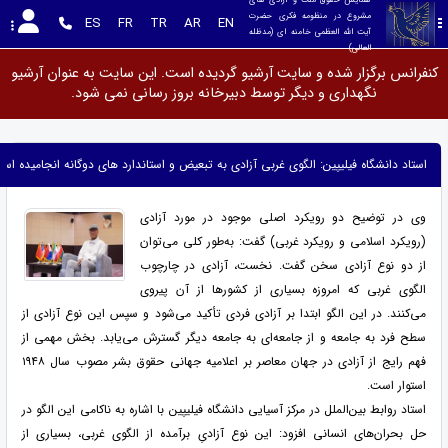
مشروع در منظومه فکری حضرت 
ES
FR
TR
AR
EN
آیت الله العظمی خامنه ای (مدظله 
العالی)
کنفرانس برگزار شده و سایت آرشیو گردیده است. این سایت به عنوان آرشیو
نگهداری و دیگر توسط دبیرخانه بروز رسانی نمی شود.
استاد دانشگاه فیلیپین: الگوی غربی آزادی به تبعیض و استاندارد های دوگانه انجامیده اس
وی در توضیح دو رویکرد اصلی موجود در مورد آزادی
(رویکرد اسلامی و رویکرد غربی) گفت: به‌طور کلی می‌توان
از دو نوع آزادی سخن گفت. نخست، آزادی در چارچوب
الگوی غربی که امروزه بسیاری از کشورها از آن پیروی
می‌کنند. در این الگو ابتدا بر آزادی فردی تأکید می‌شود و سپس این نوع آزادی از
سطح فرد به جامعه و از جامعه‌ای به جامعه دیگر گسترش می‌یابد. بخش مهمی از
فهم رایج از آزادی در جهان معاصر بر اعلامیه جهانی حقوق بشر مصوب سال ۱۹۴۸
استوار است.
استاد روابط بین‌الملل در مرکز آسیایی دانشگاه فیلیپین با اشاره به ناکامی این الگو در
حل بحران‌های انسانی افزود: این نوع آزادیِ برآمده از الگوی غربی، بسیاری از