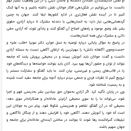
او نقش اندیشمندان، استادان دانشگاه و عالمان دینی را در این وضعیت بسیار مهم
دانست: ما می‌توانیم در شکل‌دهی افکار جوانان نقش داشته باشیم و به آنها کمک
کنیم تا در آینده نقش فعال‌تری در اداره کشورها ایفا کنند. جهان به چنین
گردهمایی‌هایی نیاز دارد؛ به انسان‌هایی با دغدغه مشترک تا درباره آزادی، حقوق
بشر، نقد وضع موجود و راه‌های اصلاح آن گفتگو کنند و یادآور شوند که آزادی، حقی
ذاتی و مشترک برای همه انسان‌هاست.
در پاسخ به سؤال پایانی درباره توصیه به نسل جوان، دکتر سوییا «طلب علم» و
«جست‌وجوی آگاهانه دانش» را مهم‌ترین راه ارتقای آگاهی نسبت به مسئله آزادی
دانست و گفت: جوانان باید آموزش ببینند و در محیطی پرورش یابند که جامعه
بتواند از توان و حضور آن‌ها بهره ببرد. آنان باید بتوانند خواسته‌ها و دیدگاه‌های خود
را، در قالب‌های رسمی و غیررسمی، بیان کنند. ما باید گفتگو و مشارکت مستمر را
ترویج کنیم تا نظرات فردی و جمعی مردم درباره آنچه برای جامعه مفید است شنیده
و به رسمیت شناخته شود.
وی در پایان تأکید کرد: اگر آزادی به‌عنوان حق بنیادین بشر به‌درستی فهم و اجرا
شود، می‌تواند ما را به سوی محیطی آرام‌تر، عادلانه‌تر و همکارانه‌تر سوق دهد؛
محیطی که در آن گفتگو، تفاهم و همزیستی شکوفا شود. پیام من به جوانان این
است که خود را آموزش دهند، آگاهی خود را افزایش دهند و از چنگال ناآگاهی و
تبلیغات گمراه‌کننده رها شوند تا بتوانند در ساختن آینده‌ای عادلانه‌تر برای جامعه و
جهان سهیم باشند.