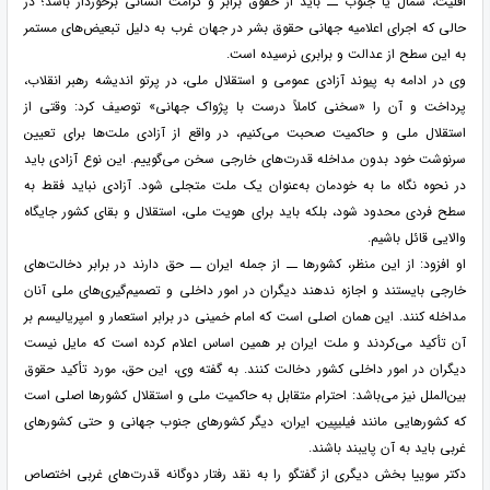
اقلیت، شمال یا جنوب ــ باید از حقوق برابر و کرامت انسانی برخوردار باشد؛ در
حالی که اجرای اعلامیه جهانی حقوق بشر در جهان غرب به دلیل تبعیض‌های مستمر
به این سطح از عدالت و برابری نرسیده است.
وی در ادامه به پیوند آزادی عمومی و استقلال ملی، در پرتو اندیشه رهبر انقلاب،
پرداخت و آن را «سخنی کاملاً درست با پژواک جهانی» توصیف کرد: وقتی از
استقلال ملی و حاکمیت صحبت می‌کنیم، در واقع از آزادی ملت‌ها برای تعیین
سرنوشت خود بدون مداخله قدرت‌های خارجی سخن می‌گوییم. این نوع آزادی باید
در نحوه نگاه ما به خودمان به‌عنوان یک ملت متجلی شود. آزادی نباید فقط به
سطح فردی محدود شود، بلکه باید برای هویت ملی، استقلال و بقای کشور جایگاه
والایی قائل باشیم.
او افزود: از این منظر، کشورها ــ از جمله ایران ــ حق دارند در برابر دخالت‌های
خارجی بایستند و اجازه ندهند دیگران در امور داخلی و تصمیم‌گیری‌های ملی آنان
مداخله کنند. این همان اصلی است که امام خمینی در برابر استعمار و امپریالیسم بر
آن تأکید می‌کردند و ملت ایران بر همین اساس اعلام کرده است که مایل نیست
دیگران در امور داخلی کشور دخالت کنند. به گفته وی، این حق، مورد تأکید حقوق
بین‌الملل نیز می‌باشد: احترام متقابل به حاکمیت ملی و استقلال کشورها اصلی است
که کشورهایی مانند فیلیپین، ایران، دیگر کشورهای جنوب جهانی و حتی کشورهای
غربی باید به آن پایبند باشند.
دکتر سوییا بخش دیگری از گفتگو را به نقد رفتار دوگانه قدرت‌های غربی اختصاص