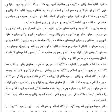
حقوق اقلیت‌ها، زنان و گروه‌های حاشیه‌نشین پرداخت و گفت: در چارچوب آزادیِ
غربی که در آن فردگرایی محور اصلی است، در نظریه انتظار می‌رود اقلیت‌ها، زنان و
گروه‌های مختلف از حقوق برابر برخوردار شوند. اما در عمل، در حوزه‌های سیاسی،
اجتماعی و اقتصادی، شاهد کاستی جدی در اجرای این اصول هستیم.
او همچنین با اشاره به واقعیت‌های عینی افزود: در عمل، تبعیض‌های گسترده‌ای را
می‌بینیم ــ میان سفیدپوستان و مردم رنگین‌پوست، میان مردان و زنان، میان مناطق
شهری و روستایی و میان گروه‌های مختلف در یک جامعه. در بسیاری از نقاط جهان،
زنان همچنان با انواع تبعیض مواجه‌اند؛ اقلیت‌های دینی و قومی، به‌ویژه بومیان، در
معرض تبعیض قرار دارند و ملت‌های جهان جنوب غالباً از سوی کشورهای ثروتمند
شمال به‌صورت درجه‌دوم تلقی می‌شوند.
استاد دانشگاه فلیپین با اشاره به تأکیدات صریح اسلام بر حقوق زنان و اقلیت‌ها
گفت: در چارچوب آزادی اسلامی، تأکید بسیار روشنی بر حقوق زنان و اقلیت‌ها وجود
دارد. در نگاه اسلامی، زنان ــ صرف‌نظر از این‌که در کدام نقطه جهان زندگی می‌کنند
و پیرو کدام دین و مذهب‌اند ــ از حقوق بنیادین و آزادی‌های اساسی برخوردارند.
اسلام برای زنان نقشی بسیار مهم در پیشرفت جامعه قائل است و این نقش صرفاً
یک شعار نیست، بلکه حقی عینی و واقعی است که به زنان و همه انسان‌ها اعطا
شده است.
دکتر سوییا جونیور تصریح کرد: در نگاه اسلامی، هر انسان ــ زن یا مرد، اکثریت یا