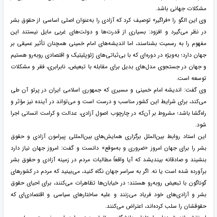
مشکلات جهانی باشد.
وی این الگو را «فراگیر» توصیف کرد که آزادی را به‌عنوان اصلی اساسی از حقوق بشر
در نظر می‌گیرد و افزود: بسیاری از قدرت‌ها و دولت‌های غربی مایل نیستند این
مفهوم را به رسمیت بشناسند، اما اندیشه‌های امام خمینی همچنان تأثیر عمیقی بر
جهان دارد؛ به‌ویژه در دوره‌ای که با بی‌ثباتی‌های ژئوپلیتیک و اقتصادی روبه‌رو هستیم
و جهان در جستجوی مدل‌های بدیل برای مقابله با تبعیض، نابرابری، فقر و مشکلات
توسعه است.
وی گفت: اندیشه امام خمینی و مسیری که جمهوری اسلامی ایران در پرتو آن طی
می‌کند، برای شرایط این کشور مناسب و درست است و می‌تواند در آینده نیز مؤثر و
راه‌گشا باشد؛ مشروط بر آن‌که در چارچوب اصول آزادی، عدالت و کرامت انسانی اجرا
شود.
این استاد روابط بین‌الملل برگزاری همایش‌های بین‌المللی پیرامون آزادی و حقوق
بشر را برای جهان امروز «ضروری و به‌موقع» دانست و گفت: امروز جهان نیاز دارد
بنشیند و صادقانه بیندیشد که آیا واقعاً مطالبات مردم در زمینه آزادی و حقوق بشر
برآورده شده است یا نه. اگر به سراسر جهان نگاه کنید، می‌بینید که مردم در کشورهای
گوناگون با تبعیض روبه‌رو هستند؛ در خیابان‌ها تظاهرات می‌کنند، برای احیای حقوق
بشر و آزادی‌های خود فریاد می‌زنند و علیه ساختارهای سیاسی و اقتصادی‌ای که
حقوقشان را سلب کرده‌اند، اعتراض می‌کنند.