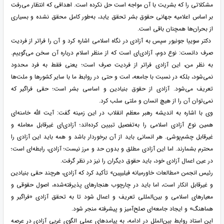
مشکلاتی را که بشریت با آن مواجه است حل نکرده است. اهدافی که انتظار می‌رفت
بر اساس اعلامیه جهانی حقوق بشر تحقق یابد، به‌طور کامل محقق نشده و بسیاری
از بحران‌ها همچنان باقی است.
دکتر سوییا جونیور سپس به آزادی در نگاه اسلامی اشاره کرد و آن را فراتر از فردیت
صرف دانست: نوع دوم، آزادی‌ای است که از منظر اسلام درباره آن سخن می‌گوییم.
به نظر من، این آزادی فراتر از فردیت صرف است؛ یعنی فقط به فرد محدود
نمی‌شود، بلکه در نسبت با جامعه، امت و حتی در روابط ما با سایر کشورها و ملت‌ها
تعریف می‌شود. آزادی از حقوق بنیادین و اساسی بشر است؛ حقی فراگیر که
نمی‌توان آن را از هیچ انسان و ملتی سلب کرد.
وی با اشاره به اندیشه رهبر معظم انقلاب در این زمینه گفت: آیت الله خامنه‌ای
همین نوع آزادی اسلامی را به‌تفصیل تبیین کرده‌اند؛ آزادی‌ای غیرقابل معامله و
غیرقابل چشم‌پوشی. هر انسانی باید از آن برخوردار باشد و همه باید این آزادی را
محترم بشمارند. اما این آزادی مطلق و بدون حد و مرز نیست؛ آزادی، رابطه‌ای است؛
در عین اعمال آزادی خود، باید حقوق دیگران را نیز در نظر گرفت.
رئیس انجمن «مطالعات خاورمیانه فیلیپین» تأکید کرد که آزادی، هرچند حقی بنیادین
و غیرقابل انکار است، اما باید در چارچوب هنجارهای پذیرفته‌شده، اصول حقوقی و
معیارهای اسلامی و بین‌المللی تعریف و اعمال شود تا به تحقق آزادی «فراگیر و
هماهنگ» و ایجاد جامعه‌ای صلح‌آمیز و پیشرفته منجر شود.
این استاد روابط بین‌الملل در ادامه، به پیامدهای عملی الگوی غربیِ آزادی در عرصه