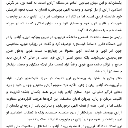
یکسان‌اند و این مبنای بنیادین اسلام در مسئله آزادی است. به گفته وی، در نگرش
اسلامی، آزادی از دلِ توحید و وحدت الهی برمی‌خیزد؛ انسان به سبب نحوه آفرینش
خود شایسته آزادی است، اما در کنار آن مسئولیت نیز دارد. آزادی باید در چارچوب
شریعت و قانون الهی فهم و محقق شود و به عنوان امانتی که به انسان سپرده
شده، همراه با مسئولیت ادا گردد.
رئیس مؤسسه مطالعات اسلامی دانشگاه فیلیپین، در تبیین رویکرد غربی، آزادی را در
این دستگاه فکری «اساساً فردمحور» توصیف کرد و گفت: در رویکرد غربی، مفاهیمی
چون امر الهی و عدالت الهی معمولاً در چهارچوب سنت غربی به‌طور جدی
صورت‌بندی نمی‌شوند، بلکه محور اصلی آزادی فرد است. در حالی که آزادی باید
جامع و فراگیر باشد؛ هیچ فردی واقعاً آزاد نیست مگر آن‌که دیگران و بخش بزرگ‌تر
جامعه نیز آزاد باشند.
دکتر وادی با اشاره به پیامدهای این تفاوت در حوزه اقلیت‌های دینی، افراد
رنگین‌پوست، آزادی بیان و زنان، تأکید کرد: مفهوم آزادی ماهیتی جهانی دارد و باید
به‌طور فراگیر عملیاتی شود؛ سطح آزادی باید برای همه یکسان باشد؛ اکثریت و
اقلیت، مردان و زنان، پیروان ادیان مختلف. این گروه‌ها هرچند کارکردهای متفاوت
دارند، اما در اصل، همه از نفخه الهی برخوردارند و بنابراین باید از درجه‌ای یکسان از
آزادی بهره‌مند شوند؛ صرف‌نظر از دین، مذهب، جنسیت، رنگ یا تعلقات اجتماعی. او
این برداشت را «فهم جهانی آزادی در چارچوب اندیشه اسلامی» نامید.
این استاد دانشگاه فیلیپین در ادامه به پیوند آزادی با استقلال و حاکمیت ملی اشاره