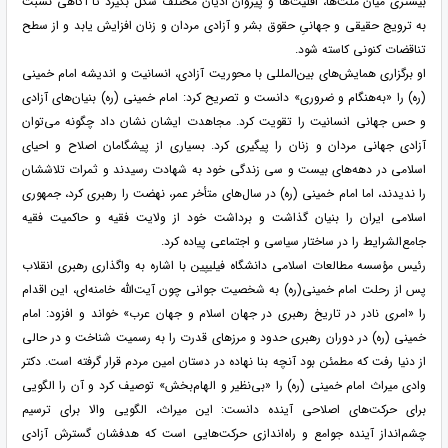
بیشتری میان ملت‌ها، اقلیت‌ها و پیروان ادیان مختلف شکل بگیرد تا آگاهی نسبت
به ترویج حقیقی و جهانیِ حقوق بشر و آزادی مردان و زنان افزایش یابد و از سطح
تناقضات کنونی کاسته شود.
او برگزاری همایش‌های بین‌المللی با محوریت آزادی، انسانیت و اندیشه امام خمینی
(ره) را «به‌هنگام و ضروری» دانست و تصریح کرد: امام خمینی (ره) بنیان‌های آزادی
و حس جهانی انسانیت را تقویت کرد. مجاهدت ایشان نشان داد چگونه می‌توان
آزادی جهانی مردان و زنان را پیگیری کرد. بسیاری از پیشگامان اصلاح و احیای
اسلامی در دهه‌های بیست و سی زندگی خود به شهادت رسیدند و ثمرات تلاششان
را ندیدند، اما امام خمینی (ره) در سال‌های متأخر عمر، نهضت را رهبری کرد، جمهوری
اسلامی ایران را بنیان گذاشت و برداشت خود از ولایت فقیه و حاکمیت فقیه
جامع‌الشرایط را در ساختار سیاسی و اجتماعی پیاده کرد.
رئیس مؤسسه مطالعات اسلامی دانشگاه فیلیپین با اشاره به واگذاری رهبری انقلاب
پس از رحلت امام خمینی(ره) به شخصیت جوانی چون آیت‌الله خامنه‌ای، این اقدام
را «امری نادر در تاریخ رهبری در جهان اسلام و جهان عرب» خواند و افزود: امام
خمینی (ره) در دوران رهبری حدود و مرزهای قدرت را به رسمیت شناخت و در حالی
از دنیا رفت که مطمئن بود آنچه بنا نهاده در دستان امین مردم قرار گرفته است. دکتر
وادی میراث امام خمینی (ره) را «بی‌نظیر و الهام‌بخش» توصیف کرد و آن را الگویی
برای حرکت‌های اصلاحی آینده دانست: این میراث، الگویی والا برای ترسیم
چشم‌انداز آینده جوامع و راه‌اندازی حرکت‌هایی است که هدفشان گسترش آزادی