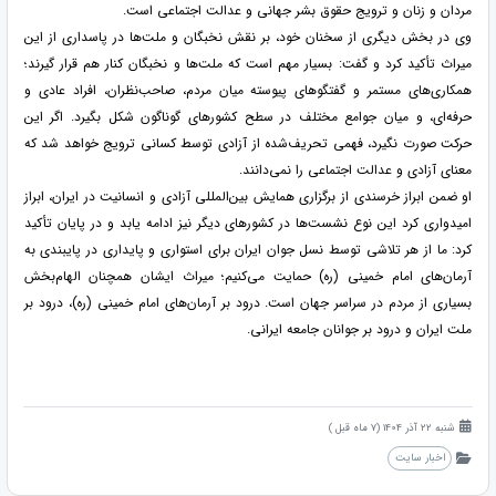
مردان و زنان و ترویج حقوق بشر جهانی و عدالت اجتماعی است.
وی در بخش دیگری از سخنان خود، بر نقش نخبگان و ملت‌ها در پاسداری از این
میراث تأکید کرد و گفت: بسیار مهم است که ملت‌ها و نخبگان کنار هم قرار گیرند؛
همکاری‌های مستمر و گفتگوهای پیوسته میان مردم، صاحب‌نظران، افراد عادی و
حرفه‌ای، و میان جوامع مختلف در سطح کشورهای گوناگون شکل بگیرد. اگر این
حرکت صورت نگیرد، فهمی تحریف‌شده از آزادی توسط کسانی ترویج خواهد شد که
معنای آزادی و عدالت اجتماعی را نمی‌دانند.
او ضمن ابراز خرسندی از برگزاری همایش بین‌المللی آزادی و انسانیت در ایران، ابراز
امیدواری کرد این نوع نشست‌ها در کشورهای دیگر نیز ادامه یابد و در پایان تأکید
کرد: ما از هر تلاشی توسط نسل جوان ایران برای استواری و پایداری در پایبندی به
آرمان‌های امام خمینی (ره) حمایت می‌کنیم؛ میراث ایشان همچنان الهام‌بخش
بسیاری از مردم در سراسر جهان است. درود بر آرمان‌های امام خمینی (ره)، درود بر
ملت ایران و درود بر جوانان جامعه ایرانی.
شنبه 22 آذر 1404 (7 ماه قبل )
اخبار سایت