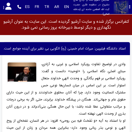
مشروع در منظومه فکری حضرت 
ES
FR
TR
AR
EN
آیت الله العظمی خامنه ای (مدظله 
العالی)
کنفرانس برگزار شده و سایت آرشیو گردیده است. این سایت به عنوان آرشیو
نگهداری و دیگر توسط دبیرخانه بروز رسانی نمی شود.
استاد دانشگاه فیلیپین: میراث امام خمینی (ره) الگویی بی نظیر برای آینده جوامع است.
وادی در توضیح تفاوت رویکرد اسلامی و غربی به آزادی،
مبنای اصلیِ نگاه اسلامی را «توحید» دانست و گفت:
رویکرد اسلامی بر فهم یگانگی و وحدت الهیِ خداوند متعال
استوار است. بر این اساس در میان انسان‌ها نوعی حس
مشترک انسانیت وجود دارد، چرا که آنان مخلوق خداوندند و از این حیث دارای
حقوق عام و جهانی‌اند. همگان در پیشگاه خداوند برابرند، حتی اگر به برخی درجات
و مراتب متفاوتی عطا شده باشد؛ با این حال همگی بنی‌آدم‌اند و در درون آنان
بذری از وحدت الهی نهفته است.
او با استناد به آیه «وَ نَفَختُ فیهِ مِن روحی» افزود: در هر انسان، نفخه‌ای از روح
الهی و نوعی بذر ربانی وجود دارد؛ بنابراین همه مردان و زنان از این حیث