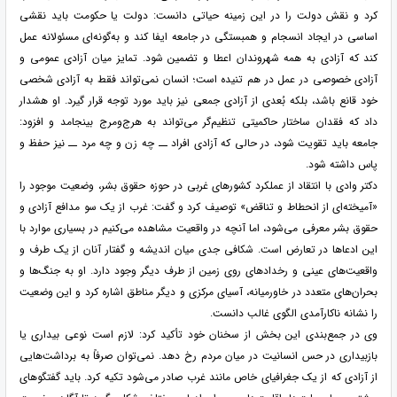
کرد و نقش دولت را در این زمینه حیاتی دانست: دولت یا حکومت باید نقشی
اساسی در ایجاد انسجام و همبستگی در جامعه ایفا کند و به‌گونه‌ای مسئولانه عمل
کند که آزادی به همه شهروندان اعطا و تضمین شود. تمایز میان آزادی عمومی و
آزادی خصوصی در عمل در هم تنیده است؛ انسان نمی‌تواند فقط به آزادی شخصی
خود قانع باشد، بلکه بُعدی از آزادی جمعی نیز باید مورد توجه قرار گیرد. او هشدار
داد که فقدان ساختار حاکمیتی تنظیم‌گر می‌تواند به هرج‌ومرج بینجامد و افزود:
جامعه باید تقویت شود، در حالی که آزادی افراد ــ چه زن و چه مرد ــ نیز حفظ و
پاس داشته شود.
دکتر وادی با انتقاد از عملکرد کشورهای غربی در حوزه حقوق بشر، وضعیت موجود را
«آمیخته‌ای از انحطاط و تناقض» توصیف کرد و گفت: غرب از یک سو مدافع آزادی و
حقوق بشر معرفی می‌شود، اما آنچه در واقعیت مشاهده می‌کنیم در بسیاری موارد با
این ادعاها در تعارض است. شکافی جدی میان اندیشه و گفتار آنان از یک طرف و
واقعیت‌های عینی و رخدادهای روی زمین از طرف دیگر وجود دارد. او به جنگ‌ها و
بحران‌های متعدد در خاورمیانه، آسیای مرکزی و دیگر مناطق اشاره کرد و این وضعیت
را نشانه ناکارآمدی الگوی غالب دانست.
وی در جمع‌بندی این بخش از سخنان خود تأکید کرد: لازم است نوعی بیداری یا
بازبیداری در حس انسانیت در میان مردم رخ دهد. نمی‌توان صرفاً به برداشت‌هایی
از آزادی که از یک جغرافیای خاص مانند غرب صادر می‌شود تکیه کرد. باید گفتگوهای