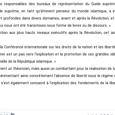
s responsables des bureaux de représentation du Guide suprêm
uide suprême, en tant qu'éminent penseur du monde islamique, a 
t profondes dans divers domaines, avant et après la Révolution, et
ui nous ont été transmises sous forme de livres ou de discours. »
ition aux plus hauts niveaux exécutifs après la Révolution, cet a
la Conférence internationale sur les droits de la nation et les libert
i est un pas vers l'explication et la promotion de ces grandes idé
lle de la République islamique. »
nt un théoricien, mais aussi un combattant pour la réalisation de la l
expérimentant ainsi concrètement l'absence de liberté sous le régim
 il s'est également consacré à l'explication des fondements de la lib
اخبار س