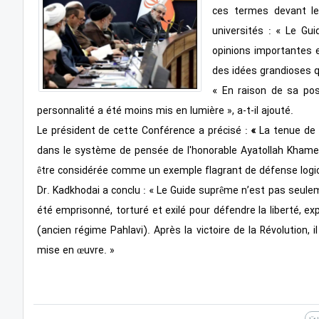
ces termes devant le
universités : « Le G
opinions importantes e
des idées grandioses q
« En raison de sa pos
personnalité a été moins mis en lumière », a-t-il ajouté.
Le président de cette Conférence a précisé :
«
La tenue de 
dans le système de pensée de l'honorable Ayatollah Khamene
être considérée comme un exemple flagrant de défense logicie
Dr. Kadkhodai a conclu : « Le Guide suprême n’est pas seuleme
été emprisonné, torturé et exilé pour défendre la liberté, 
(ancien régime Pahlavi). Après la victoire de la Révolution,
mise en œuvre. »
ایت