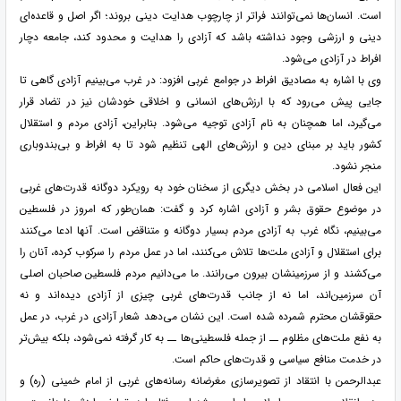
است. انسان‌ها نمی‌توانند فراتر از چارچوب هدایت دینی بروند؛ اگر اصل و قاعده‌ای
دینی و ارزشی وجود نداشته باشد که آزادی را هدایت و محدود کند، جامعه دچار
افراط در آزادی می‌شود.
وی با اشاره به مصادیق افراط در جوامع غربی افزود: در غرب می‌بینیم آزادی گاهی تا
جایی پیش می‌رود که با ارزش‌های انسانی و اخلاقی خودشان نیز در تضاد قرار
می‌گیرد، اما همچنان به نام آزادی توجیه می‌شود. بنابراین، آزادی مردم و استقلال
کشور باید بر مبنای دین و ارزش‌های الهی تنظیم شود تا به افراط و بی‌بندوباری
منجر نشود.
این فعال اسلامی در بخش دیگری از سخنان خود به رویکرد دوگانه قدرت‌های غربی
در موضوع حقوق بشر و آزادی اشاره کرد و گفت: همان‌طور که امروز در فلسطین
می‌بینیم، نگاه غرب به آزادی مردم بسیار دوگانه و متناقض است. آنها ادعا می‌کنند
برای استقلال و آزادی ملت‌ها تلاش می‌کنند، اما در عمل مردم را سرکوب کرده، آنان را
می‌کشند و از سرزمینشان بیرون می‌رانند. ما می‌دانیم مردم فلسطین صاحبان اصلی
آن سرزمین‌اند، اما نه از جانب قدرت‌های غربی چیزی از آزادی دیده‌اند و نه
حقوقشان محترم شمرده شده است. این نشان می‌دهد شعار آزادی در غرب، در عمل
به نفع ملت‌های مظلوم ــ از جمله فلسطینی‌ها ــ به کار گرفته نمی‌شود، بلکه بیش‌تر
در خدمت منافع سیاسی و قدرت‌های حاکم است.
عبدالرحمن با انتقاد از تصویرسازی مغرضانه رسانه‌های غربی از امام خمینی (ره) و