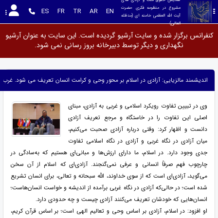
مشروع در منظومه فکری حضرت 
ES
FR
TR
AR
EN
آیت الله العظمی خامنه ای (مدظله 
العالی)
کنفرانس برگزار شده و سایت آرشیو گردیده است. این سایت به عنوان آرشیو
نگهداری و دیگر توسط دبیرخانه بروز رسانی نمی شود.
اندیشمند مالزیایی: آزادی در اسلام بر محور وحی و کرامت انسان تعریف می شود. غرب آز
وی در تبیین تفاوت رویکرد اسلامی و غربی به آزادی، مبنای
اصلی این تفاوت را در خاستگاه و مرجع تعریف آزادی
دانست و اظهار کرد: وقتی درباره آزادی صحبت می‌کنیم،
میان آزادی در نگاه غربی و آزادی در نگاه اسلامی تفاوت
جدی وجود دارد. در اسلام، ما دارای ارزش‌ها و مبانی‌ای هستیم که به‌سادگی در
چارچوب فهم صرفاً انسانی و عرفی نمی‌گنجند. آزادی‌ای که اسلام از آن سخن
می‌گوید، آزادی‌ای است که از سوی خداوند، الله سبحانه و تعالی، برای انسان تشریع
شده است؛ در حالی‌که آزادی در نگاه غربی برآمده از اندیشه و خواست انسان‌هاست؛
انسان‌هایی که خودشان تعریف می‌کنند آزادی چیست و چه حدودی دارد.
او افزود: در اسلام، آزادی بر اساس وحی و تعالیم الهی است؛ بر اساس قرآن کریم،