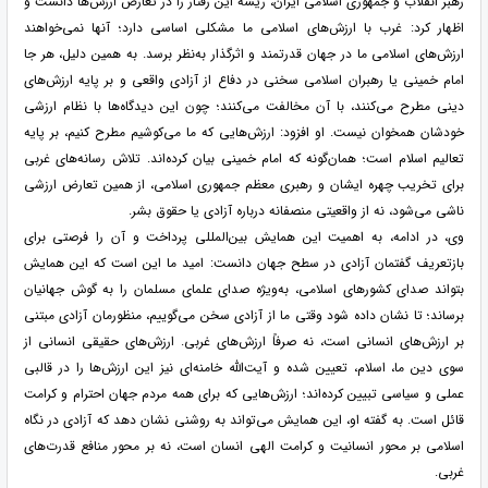
رهبر انقلاب و جمهوری اسلامی ایران، ریشه این رفتار را در تعارض ارزش‌ها دانست و
اظهار کرد: غرب با ارزش‌های اسلامی ما مشکلی اساسی دارد؛ آنها نمی‌خواهند
ارزش‌های اسلامی ما در جهان قدرتمند و اثرگذار به‌نظر برسد. به همین دلیل، هر جا
امام خمینی یا رهبران اسلامی سخنی در دفاع از آزادی واقعی و بر پایه ارزش‌های
دینی مطرح می‌کنند، با آن مخالفت می‌کنند؛ چون این دیدگاه‌ها با نظام ارزشی
خودشان همخوان نیست. او افزود: ارزش‌هایی که ما می‌کوشیم مطرح کنیم، بر پایه
تعالیم اسلام است؛ همان‌گونه که امام خمینی بیان کرده‌اند. تلاش رسانه‌های غربی
برای تخریب چهره ایشان و رهبری معظم جمهوری اسلامی، از همین تعارض ارزشی
ناشی می‌شود، نه از واقعیتی منصفانه درباره آزادی یا حقوق بشر.
وی، در ادامه، به اهمیت این همایش بین‌المللی پرداخت و آن را فرصتی برای
بازتعریف گفتمان آزادی در سطح جهان دانست: امید ما این است که این همایش
بتواند صدای کشورهای اسلامی، به‌ویژه صدای علمای مسلمان را به گوش جهانیان
برساند؛ تا نشان داده شود وقتی ما از آزادی سخن می‌گوییم، منظورمان آزادی مبتنی
بر ارزش‌های انسانی است، نه صرفاً ارزش‌های غربی. ارزش‌های حقیقی انسانی از
سوی دین ما، اسلام، تعیین شده و آیت‌الله خامنه‌ای نیز این ارزش‌ها را در قالبی
عملی و سیاسی تبیین کرده‌اند؛ ارزش‌هایی که برای همه مردم جهان احترام و کرامت
قائل است. به گفته او، این همایش می‌تواند به روشنی نشان دهد که آزادی در نگاه
اسلامی بر محور انسانیت و کرامت الهی انسان است، نه بر محور منافع قدرت‌های
غربی.