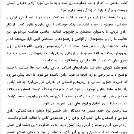
کتاب مقدس ما، که از جانب خداوند نازل شده و به ما می‌آموزد آزادی حقیقی انسان
چیست و چگونه باید در زندگی بشر جاری شود.
این اندیشمند مالزیایی در ادامه با اشاره به نقش دین در تنظیم آزادی فردی و
اجتماعی، به‌ویژه در حوزه اقلیت‌ها، رنگین‌پوستان، آزادی بیان و زنان، گفت: از نظر
آزادی فردی، ما به‌عنوان مسلمان در چارچوب تعالیم اسلامی هدایت می‌شویم. این
تعالیم، ما را زیر مجموعه‌ای از قوانین و رهنمودهای مشخص الهی قرار می‌دهد که از
جانب خداوند برای ما مقرر شده است. اما در غرب، مردم از چنین نظام هدایتی الهی
برخوردار نیستند و فاقد مجموعه ارزش‌های وحیانی‌اند که به‌روشنی تعیین کند چه
چیزی برای انسان، در قالب آزادی، واقعاً لازم و درست است.
عضو عضو شورای مشورتی سازمان‌های اسلامی مالزی پیامد این خلأ مبنایی را چنین
توضیح داد: در برخی موارد، آنچه در غرب آزادی نامیده می‌شود، تا آنجا پیش می‌رود
که حتی با حقوق انسانی و ارزش‌های انسانی در تعارض قرار می‌گیرد. به نام آزادی،
رفتارها و ساختارهایی توجیه می‌شود که در حقیقت برخلاف کرامت انسان و برخلاف
مصالح واقعی اوست؛ در حالی‌که در اسلام، آزادی همیشه در چارچوب حفظ کرامت
انسان، حفظ دین، اخلاق و ارزش‌های الهی تعریف می‌شود.
عبدالرحمن بن احمد سپس به دیدگاه امام خمینی(ره) درباره درهم‌تنیدگی آزادی
عمومی و استقلال ملی اشاره کرد و آن را در هم‌سویی کامل با تعالیم اسلام دانست:
از نظر من، آزادی مردم و آزادی یک کشور باید تحت هدایت دین باشد؛ این همان
چیزی است که امام خمینی نیز بر آن تأکید کرده‌اند و عیناً با تعالیم اسلام همسو