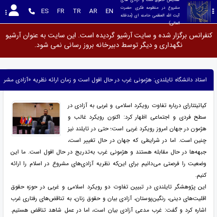
مشروع در منظومه فکری حضرت 
ES
FR
TR
AR
EN
آیت الله العظمی خامنه ای (مدظله 
العالی)
کنفرانس برگزار شده و سایت آرشیو گردیده است. این سایت به عنوان آرشیو
نگهداری و دیگر توسط دبیرخانه بروز رسانی نمی شود.
استاد دانشگاه تایلندی: هژمونی غرب در حال افول است و زمان ارائه نظریه «آزادی مشرو
کیاتیتتارای درباره تفاوت رویکرد اسلامی و غربی به آزادی در
سطح فردی و اجتماعی اظهار کرد: اکنون رویکرد غالب و
هژمون در جهان امروز رویکرد غربی است؛ حتی در تایلند نیز
چنین است. اما در شرایطی که جهان در حال تغییر است،
جبهه‌ها در حال مقابله هستند و هژمونی غرب به‌تدریج در حال افول است. ما این
وضعیت را فرصتی می‌دانیم برای این‌که نظریه آزادی‌های مشروع در اسلام را ارائه
کنیم.
این پژوهشگر تایلندی در تبیین تفاوت دو رویکرد اسلامی و غربی در حوزه حقوق
اقلیت‌های دینی، رنگین‌پوستان، آزادی بیان و حقوق زنان، به تناقض‌های رفتاری غرب
اشاره کرد و گفت: غرب مدعی آزادی بیان است، اما در عمل شاهد تناقض هستیم.