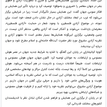
این استاد تایلندی، برگزاری همایش‌های علمی و فکری با محوریت آزادی و حقوق
بشر در جهان معاصر را «ضروری و به‌موقع» توصیف کرد و درباره تأثیر این همایش بر
افکار عمومی جهان گفت: این همایش بسیار تأثیرگذار است؛ زیرا در شرایطی برگزار
می‌شود که غرب در ابعاد مختلفِ آزادی در حال نشان دادن ضعف خود است. برای
نمونه، در موضوع آزادی فلسطین، با وجود شعار در حمایت «آزادی فلسطین»،
معترضان بازداشت می‌شوند و آشکار است که آزادی واقعی مدنظر آنان نیست. در
چنین وضعیتی، برگزاری این‌گونه همایش‌ها بسیار مغتنم است تا مفهوم آزادی و
نظریه آزادی مشروعِ مورد نظر حضرت آیت‌الله خامنه‌ای و اسلام مطرح شود و جهان
درباره آن بیندیشد.
آنوچا کیاتیتتارای در پایان این گفتگو، با اشاره به شرایط جدید جهان در عصر هوش
مصنوعی و ارتباطات، به جوانان توصیه کرد: اکنون جهان، جهانِ هوش مصنوعی و
ارتباطات است. طبیعتاً اطلاعات درست و نادرست در هم آمیخته می‌شود. هوش
مصنوعی نیز کاملاً آزاد و رها نیست، بلکه تحت کنترل مراکز و نهادهای مشخصی قرار
دارد. توصیه این‌جانب به جوانان این است که ما بر اساس نظریه و دیدگاه اسلامی،
هویت و ویژگی‌های خاص خود را داریم و حرفی برای گفتن در جهان داریم. در
موضوع آزادی مشروع، می‌توانیم نظریه خود را ارائه کنیم و از ظرفیت هوش مصنوعی
و شبکه‌های ارتباطی به‌خوبی بهره ببریم.
او در پایان از برگزاری این همایش و فراهم شدن امکان تبادل نظر با اندیشمندان
کشورهای مختلف قدردانی کرد.