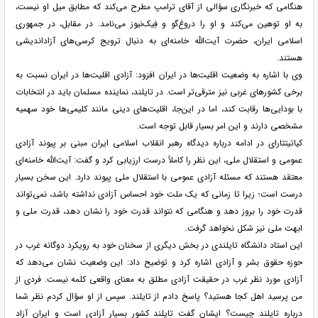
هنگامی که خبرنگاری سؤالی از آقای ترامپ مطرح می‌کند که مطابق میل او نیست،
به او توهین می‌کند و او را دروغ‌گو و فِیک‌نیوز می‌نامد. در مقابل، در جمهوری
اسلامی ایران، حضرت آیت‌الله خامنه‌ای به دنبال ترویج کرسی‌های آزاداندیشی
هستند.
وی با اشاره به وضعیت اقلیت‌ها در ایران افزود: آزادی اقلیت‌ها در ایران نسبت به
برخی کشورهای غربی نیز مترقی‌تر است. در تایلند، نماینده مسلمان باید در انتخابات
با بودایی‌ها رقابت کند، اما در این‌جا، اقلیت‌های دینی مانند کلیمی‌ها خود سهمیه
مشخصی دارند و این امر بسیار قابل توجه است.
کیاتیتتارای در ادامه درباره دیدگاه رهبر انقلاب اسلامی ایران مبنی بر پیوند آزادی
عمومی و استقلال ملی، این نظر را کاملاً درست ارزیابی کرد و گفت: آیت‌الله خامنه‌ای
معتقد هستند که مسئله آزادی عمومی با استقلال ملی پیوند دارد. این سخن بسیار
درست است؛ زیرا تا زمانی که یک ملت خود احساس آزادی نداشته باشد، نمی‌تواند
قدرت خود را بروز دهد و هنگامی که نتواند قدرت خود را نشان دهد، قدرت ملی و
ابهت ملی نیز شکل نخواهد گرفت.
این استاد دانشگاه‌ تایلندی در بخش دیگری از سخنان خود به رویکرد دوگانه غرب در
حوزه حقوق بشر و آزادی اشاره کرد و توضیح داد: این وضعیت نشان می‌دهد که
آزادی مورد نظر غرب در حقیقت آزادی مطلق به معنای واقعی کلمه نیست. فردی از
من پرسید اهل کجا هستید؟ پاسخ دادم از تایلند. سپس از او سؤال کردم نظر شما
درباره تایلند چیست؟ ایشان گفت تایلند کشور بسیار آزادی است و ایران آزاد