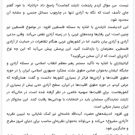
نیست. من سؤال کردم پایتخت تایلند کجاست؟ پاسخ داد «پاتایا». با خود گفتم
جای تأسف است که نگاه به آزادی تنها در چارچوب مسائل جنسی و مشابه آن
محدود شود.
این اندیشمند تایلندی با اشاره به مسئله فلسطین افزود: در موضوع فلسطین نیز
چنین است؛ این رفتارها وعده‌های غربی را در زمینه آزادی نقض می‌کند. وقتی مدعی
آزادی و آزادی بیان باشید، اما در کشورهای غربی هنگام تظاهرات در حمایت از آزادی
فلسطین، معترضان را بازداشت کنید، این پرسش پیش می‌آید که این چه نوع
آزادی‌ای است که از آن سخن می‌گویید؟
کیاتیتتارای با اشاره به تأکید مستمر رهبر معظم انقلاب اسلامی بر مسئله آزادی و
جایگاه ایشان به‌عنوان ضامن حقوق ملت، عملکرد جمهوری اسلامی ایران را در حوزه
حقوق اقلیت‌ها و آزادی‌ها فراتر از بسیاری کشورها دانست و گفت: همان‌گونه که
عرض کردم، در حوزه حقوق اقلیت‌ها در ایران، سطح آزادی حتی بیش از بسیاری از
کشورهاست. برای اقلیت‌ها سهمیه خاصی در نظر گرفته شده است، در حالی‌که در
تایلند نمایندگان مسلمان باید در انتخابات با بودایی‌ها رقابت کنند. این سازوکار در
ایران بسیار مترقی است.
وی افزود: اندیشه‌های حضرت آیت‌الله خامنه‌ای نیز کمک شایانی به تبیین نظریه
«آزادی مشروع» می‌کند و می‌تواند به‌عنوان نظریه‌ای مناسب برای دنیای امروز مطرح
و جایگزین شود.