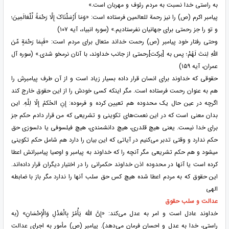
به راستی خدا نسبت به مردم رئوف و مهربان است.»
پیامبر اکرم (ص) را نیز رحمة للعالمین فرستاده است: «وَمَا أَرْسَلْنَاکَ إِلَّا رَحْمَةً لِّلْعَالَمِینَ؛
و تو را جز رحمتی برای جهانیان نفرستادیم.» (سوره انبیاء، آیه ۱۰۷)
وحتی رفتار خود پیامبر (ص) رحمت خداند متعال برای مردم است: «فَبِمَا رَحْمَةٍ مِّنَ
اللَّهِ لِنتَ لَهُمْ؛ پس به [برکت]رحمتی از جانب خداوند، با آنان نرمخو شدی.» (سوره آل
عمران، آیه ۱۵۹)
حقوقی که خداوند برای انسان قرار داده بسیار زیاد است و از آن طرف پیامبرش را
هم به عنوان رحمت فرستاده است. مگر اینکه کسی خودش را از این حقوق خارج کند
اگرچه در عین حال یک محدوده هم تعیین کرده و فرموده: إِنِ الحُکمُ إِلّا لِلَّهِ. این
بدان معنی است که در این نعمت‌های تکوینی و تشریعی که من قرار دادم حکم جز
برای خدا نیست. یعنی هیچ قلدری، هیچ دانشمندی، هیچ فیلسوفی یا دلسوزی حق
حکم ندارد و وقتی تدبر می‌کنیم در آیاتی که این بیان را دارد هم شامل حکم تکوینی
میشود و هم حکم تشریعی مگر آنچه را که خداوند به پیامبر و اوصیا پیامبرانش اعطا
کرده است یا آنها در محدوده اذن خداوند حکمرانی را در اختیار دیگران قرار داده‌اند.
این حقوق که به مردم اعطا شده هیچ کس حق سلب آنها را ندارد مگر باز با ضابطه
الهی
عدالت و سلب حقوق
خداوند عادل است و امر به عدل می‌کند: «إِنَّ اللَّهَ یَأْمُرُ بِالْعَدْلِ وَالْإِحْسَانِ» (به
راستی، خدا به عدل و احسان فرمان می‌دهد). پیامبر (ص) مأمور به اجرای عدالت