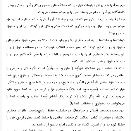
بیچاره آنها هم بر اثر تبلیغات فراوانی که دستگاه‌های سخن پراکنی آنها و حتی برخی
دانشگاه‌های آنها انجام می‌دهند امور را بر مردم مشتبه می‌کنند.
چقدر فریاد و اربده ازادی سر دادند. پس چه شد آن آزادی؟ مردم مظلوم لبنان، غزه
مردم سوریهف عراق و مردم دیگری که تحت ستم و قتل قرار گرفتند. ایا اینها حقوق
انسان بود؟
دولت‌ها و ملت‌ها را به اسم حقوق بشر بیچاره کردند. مثلا به اسم حقوق بشر چنان
حقوق زنان را ضایع کردند که رهبر معظم انقلاب فرمودند ما در مساله حقوق زن از
غربی‌ها طلبکار هستیم. اینها را باید بفهمیم و البته مردم را هم آگاه کنیم. جهان را
باید با حقوق واقعی خودش آشنا کنیم.
البته که اسلام دین «سَمْحَةٍ سَهْلَةٍ» (آسان و آسان‌گیر) است. اگر حلال و حرامی را
اعلامی می‌کند به خاطر سخت گیری نیست. خداوند خواهان سختی و حَرَج برای شما
نیست: «وَمَا جَعَلَ عَلَیْکُمْ فِی الدِّینِ مِنْ حَرَجٍ؛ و در دین، بر شما هیچ سختی و تنگی
قرار نداده است.» (سوره حج، آیه ۷۸) همچنین قرآن کریم در آیه ۱۸۵ سوره بقره
می‌فرماید: یُرِیدُ اللَّهُ بِکُمُ الْیُسْرَ وَلَا یُرِیدُ بِکُمُ الْعُسْرَ (خدا آسانی و راحت شما را
می‌خواهد نه دشواری و مشقت شما را)
این محدودیت‌ها (حلال و حرام‌ها)، در حقیقت حفظ آزادی‌هاست. بانوان محترم،
دختران و خواهران گرامی بدانید اگر حجاب اسلامی را حفظ کنید، یعنی آزادی خود را
حفظ کرده‌اند و از اسارت انسان‌ها و نفس اماره بالسو آزاد شده‌اید.