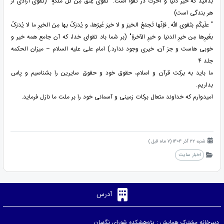
بدانید که خیر دنیا و آخرت در تقوا است: "تقوی عِتقٌ مِن کُلِّ مَلَکَةٍ" (تقوی آزادی از
هر بندگی است)
" علَیکُم بتَقوى اللّه ِ فإنّها تَجمَعُ الخیرَ و لا خیرَ غَیرُها، و یُدرَکُ بها مِنَ الخیرِ ما لا یُدرَکُ
بغَیرِها مِن خیرِ الدنیا و خیرِ الآخرةِ" (بر شما باد تقواى خدا، که آن جامع همه خیر و
خوبى هاست و جز آن، خیرى وجود ندارد.) امام علی علیه السلام – میزان الحکمه
جلد ۴
ما باید به برکت قرآن و اسلام، حقوق خود و حقوق سایرین را بشناسیم و پاس
بداریم.
امیدوارم که خداوند متعال برکات زمینی و آسمانی خود را بر ملت ما نازل فرماید.
شنبه 22 آذر 1404 (7 ماه قبل )
اخبار سایت
آدرس
دبیرخانه مشترک همایش : پژوهشکده شورای نگهبان