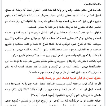
خاستگاه‌هاست.
هدایت‌های مقام معظم رهبری بر پایه اندیشه‌هایی استوار است که ریشه در منابع
اصیل اسلامی دارد. اندیشه‌های ایشان بسیار روشن‌گر است، اما همان‌گونه که در فهم
متون فقهی نیز گاه ممکن است برداشت‌های نادرست یا اشتباهاتی رخ دهد، در
تحلیل بیانات رهبری نیز نیازمند دقت و مراجعه به مبانی هستیم.
فقهای ما دو نوع کتاب دارند؛ بخشی از آنها شامل متون فتاوا و رساله‌های عملیه
است و بخش دیگر کتاب‌هایی است که اسناد، مدارک و مبانی همان مطالب را تبیین
می‌کند. مثلا در شرح عروه الوثقی شاید ده‌ها شرح که کلمه و کلمه مطالب و فتاوی
صاحب عروه الوثقی، مرحوم سید محمدکاظم یزدی را کلمه به کلمه بررسی و تبیین
کرده‌اند. یا تحریر الوسیله حضرت امام این چنین است و کتاب‌های فقهی دیگر.
فرمایشات، دستورات، رفتار‌ها و تبیین‌های مقام معظم رهبری هم باید با توجه به این
خاستگاه‌ها بررسی بشود. البته ما می‌گوییم و ملت ما هم معتقد است که به رغم
مدعیانی که منع عشق کنند "جمال چهره تو حجت موجه ماست"
حقوق انسان در قرآن کریم: کرامت الهی و رحمت واسعه
اگر به قرآن کریم مراجعه کنیم، می‌بینیم خداوند متعال همه چیز را به انسان‌ها داده
است. اصل آن است که هر انسانی همه چیز را دارد: «وَلَقَدْ کَرَّمْنَا بَنِی آدَمَ؛ و به
راستی ما فرزندان آدم را گرامی داشتیم.» (سوره اسراء، آیه ۷۰)
چراکه خلقت او از: «وَنَفَخْتُ فِیهِ مِن رُّوحِی؛ و از روح خود در او دمیدم.» (سوره حجر،