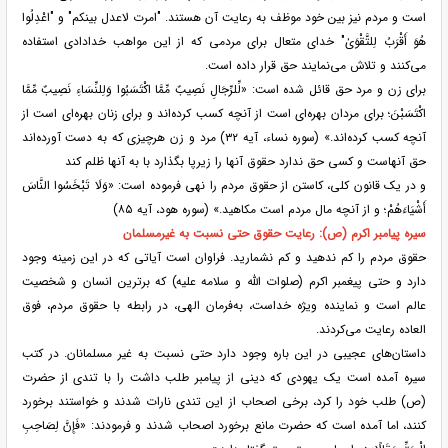
است و مردم نیز بین خود موظف به رعایت آن هستند. "امرت لاعدل بینکم" و "اعْدِلُوا
هُوَ أَقْرَبُ لِلتَّقْوَىٰ" خدای متعال برای مردمی که از این مواهب خدادادی استفاده
می‌کنند و تلاش می‌نمایند حق قرار داده است.
برای زن و مرد حق قائل شده است: «لِّلرِّجَالِ نَصِیبٌ مِّمَّا اکْتَسَبُوا وَلِلنِّسَاءِ نَصِیبٌ مِّمَّا
اکْتَسَبْنَ؛ برای مردان بهره‌ای است از آنچه کسب کرده‌اند و برای زنان بهره‌ای است از
آنچه کسب کرده‌اند.» (سوره نساء، آیه ۳۲) مرد و زن هرچیزی که به دست آورده‌اند
حق آنهاست و کسی حق ندارد حقوق آنها را زیرپا بگذارد با به آنها ظلم کند
و در یک قانون کلی، کاستن از حقوق مردم را نهی فرموده است: «وَلَا تَبْخَسُوا النَّاسَ
أَشْیَاءَهُمْ؛ و از آنچه مال مردم است مکاهید.» (سوره هود، آیه ۸۵)
سیره پیامبر اکرم (ص): رعایت حقوق حتی نسبت به غیرمسلمان
حقوق مردم را کم ندهید و کم نشمارید. فراوان است آیاتی که در این زمینه وجود
دارد و حتی پیغمبر اکرم (صلوات الله و سلامه علیه) که برترین انسان و شخصیت
عالم است و نماینده ویژه خداست، به‌فرمان الهی، در رابطه با حقوق مردم، فوق
العاده رعایت می‌کردند.
داستان‌های عجیبی در این باره وجود دارد حتی نسبت به غیر مسلمانان. در کتب
سیره آمده است یک یهودی که دینی از پیامبر طلب داشت را با تندی از حضرت
(ص) طلب خود را کرد، برخی اصحاب از این تندی نارات شدند و خواستند برخورد
کنند، اما آمده است که حضرت مانع برخورد اصحاب شدند و فرمودند: «فَإِنَّ لِصَاحِبِ