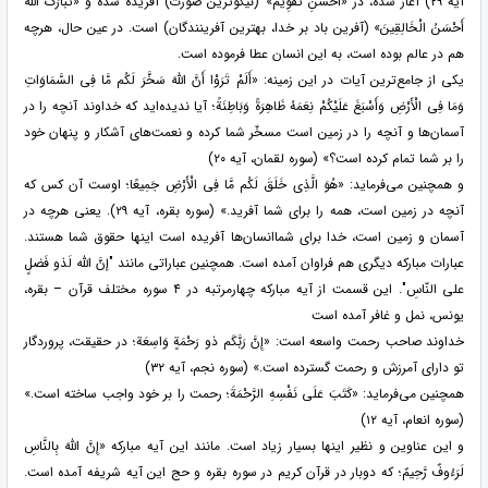
آیه ۲۹) آغاز شده، در «أَحْسَنِ تَقْوِیم» (نیکوترین صورت) آفریده شده و «تَبَارَکَ اللَّهُ
أَحْسَنُ الْخَالِقِینَ» (آفرین باد بر خدا، بهترین آفرینندگان) است. در عین حال، هرچه
هم در عالم بوده است، به این انسان عطا فرموده است.
یکی از جامع‌ترین آیات در این زمینه: «أَلَمْ تَرَوْا أَنَّ اللَّهَ سَخَّرَ لَکُم مَّا فِی السَّمَاوَاتِ
وَمَا فِی الْأَرْضِ وَأَسْبَغَ عَلَیْکُمْ نِعَمَهُ ظَاهِرَةً وَبَاطِنَةً؛ آیا ندیده‌اید که خداوند آنچه را در
آسمان‌ها و آنچه را در زمین است مسخّر شما کرده و نعمت‌های آشکار و پنهان خود
را بر شما تمام کرده است؟» (سوره لقمان، آیه ۲۰)
و همچنین می‌فرماید: «هُوَ الَّذِی خَلَقَ لَکُم مَّا فِی الْأَرْضِ جَمِیعًا؛ اوست آن کس که
آنچه در زمین است، همه را برای شما آفرید.» (سوره بقره، آیه ۲۹). یعنی هرچه در
آسمان و زمین است، خدا برای شماانسان‌ها آفریده است اینها حقوق شما هستند.
عبارات مبارکه دیگری هم فراوان آمده است. همچنین عباراتی مانند "إنَّ الله لَذو فَضلٍ
علی النّاسِ". این قسمت از آیه مبارکه چهارمرتبه در ۴ سوره مختلف قرآن – بقره،
یونس، نمل و غافر آمده است
خداوند صاحب رحمت واسعه است: «إِنَّ رَبَّکَم ذو رَحْمَةٍ وَاسِعَة؛ در حقیقت، پروردگار
تو دارای آمرزش و رحمت گسترده است.» (سوره نجم، آیه ۳۲)
همچنین می‌فرماید: «کَتَبَ عَلَى نَفْسِهِ الرَّحْمَةَ؛ رحمت را بر خود واجب ساخته است.»
(سوره انعام، آیه ۱۲)
و این عناوین و نظیر اینها بسیار زیاد است. مانند این آیه مبارکه «إِنَّ اللَّهَ بِالنَّاسِ
لَرَءُوفٌ رَّحِیمٌ؛ که دوبار در قرآن کریم در سوره بقره و حج این آیه شریفه آمده است.