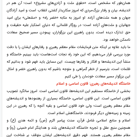
همان‌طور که مشخص است، «حقوق ملت و آزادی‌های مشروع» است؛ آن هم در
اندیشه، بیان و رفتار بزرگ‌مردی که امروز سکان‌دار کشتی انقلاب است و امید آزادگان
جهان و همه ملت‌های آزاده. او امروز به مثابه «خضر راه» و «مشعلی» برای امید
جهانیان و ملت‌های آزاده است؛ در روزگار ظلماتی که دنیای استکبار علیه حقیقت و
حق تدارک دیده است، بدون راهبری این بزرگواران، پیمودن مسیر صحیح سعادت
ناممکن خواهد بود.
ما باید علاوه بر اینکه متن فرمایشات مقام معظم رهبری و رفتار‌های ایشان را با دقت
مورد بررسی قرار می‌دهیم، که این خود راه نجات امت‌هاست؛ باید ببینیم خاستگاه و
منشأ این اندیشه‌ها و افکار و رفتار‌ها چیست. این مسایل باید فهم شود و بدانیم که
ظلمات است، بترسیم از خطر گمراهی و متوجه باشیم که بدون راهبری خضر و امثال
این بزرگوار مسیر سعادت خودمان را طی کنیم
خاستگاه اندیشه‌های رهبری: قانون اساسی و اسلام
بخشی از خاستگاه مستقیم این اندیشه‌ها، قانون اساسی است. امروز سالگرد تصویب
قانون اساسی است. این قانون اساسی، خاستگاه بسیاری از رهنمود‌ها و اندیشه‌های
مقام معظم رهبری است؛ ولی خود قانون اساسی و بقیه آنچه را که رهبری در این
زمینه و زمینه‌های دیگر فرمودند، خاستگاهش اسلام است.
اسلام و منابع اسلامی شامل قرآن، سنت پیامبر اکرم (ص) و ائمه هدی (ع) و
همچنین منبع عقل و تجربه خاستگاه اندیشه‌های بلند و هدایتگر امام خمینی (ره) و
مقام معظم رهبری هستند. فهم دقیق اندیشه‌های ایشان متوقف بر شناخت این