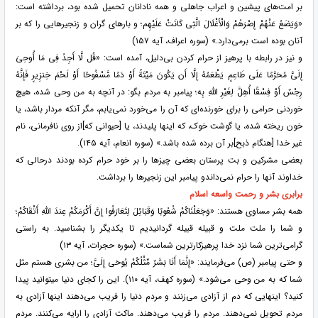
بر امت‌های پیشین و اعراب جاهلی و همه نادانان تحمیل شده بود، برداشته است:
«وَیَضَعُ عَنْهُمْ إِصْرَهُمْ وَالْأَغْلَالَ الَّتِی کَانَتْ عَلَیْهِم؛ و بار‌های گران و زنجیر‌هایی را که بر
آنان بوده است برمی‌دارد.» (سوره اعراف، آیه ۱۵۷)
و نیز در رابطه با پرهیز از حرام کردن بی‌دلیل، آمده است: «قُل لَّا أَجِدُ فِی مَا أُوحِیَ
إِلَیَّ مُحَرَّمًا عَلَى طَاعِمٍ یَطْعَمُهُ إِلَّا أَن یَکُونَ مَیْتَةً أَوْ دَمًا مَّسْفُوحًا أَوْ لَحْمَ خِنزِیرٍ فَإِنَّهُ
رِجْسٌ أَوْ فِسْقًا أُهِلَّ لِغَیْرِ اللَّهِ بِه؛ پیامبر به مردم بگو: در آنچه به من وحی شده، هیچ
خوردنی حرامی را برای خورنده‌ای که آن را می‌خورد نمی‌یابم، مگر آنکه مردار باشد، یا
خون ریخته شده، یا گوشت خوک، که اینها پلیدند، یا [حیوانی که]از روی نافرمانی، نام
غیر خدا [هنگام ذبح]بر آن برده شده باشد.» (سوره انعام، آیه ۱۴۵).
بعضی مشرکین و بت پرستان بعضی چیز‌ها را بر خود حرام کرده بودند درحالی که
خداوند آنها را حرام نمی‌داندو پیامبر این زنجیر‌ها را برداشت.
برابری بشر و رحمت واسعه اسلام
همه بشر مساوی هستند: «وَجَعَلْنَاکُمْ شُعُوبًا وَقَبَائِلَ لِتَعَارَفُوا إِنَّ أَکْرَمَکُمْ عِندَ اللَّهِ أَتْقَاکُمْ؛
و شما را ملت ملت و قبیله قبیله گردانیدیم تا یکدیگر را بشناسید. به راستی
گرامی‌ترین شما نزد خدا پرهیزکارترین شماست.» (سوره حجرات، آیه ۱۳)
و حتی پیامبر (ص) می‌فرمایند: «إِنَّمَا أَنَا بَشَرٌ مِّثْلُکُمْ یُوحَى إِلَیَّ؛ من بشری هستم مثل
شما که به من وحی می‌شود.» (سوره کهف، آیه ۱۱۰). این را کجای دنیا میتوانید پیدا
کنید؟ اینهایی که دم از آزادی می‌زنند و مردم دنیا را فریب می‌دهند اینها آزادی به
مردم تحویل نمی‌دهند. مردم را فریب می‌دهند. ماکت آزادی را ارایه می‌کنند. مردم