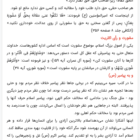
الْحَقِّ مَقَالًا؛ زیرا صاحب حق، حق گفتار دارد.»
هر صاحب حقی، حق دارد طلب خود را مطالبه کند و کسی حق ندارد مانع او شود.
از اینجاست که امیرالمؤمنین (ع) فرمودند: «فَلَا تَکُفُّوا عَنی مَقَالَة بِحَقٍّ أَوْ مَشُورَة
بِعَدْلٍ؛ پس از گفتن سخنی به حق یا مشورتی از روی عدالت، خودداری نکنید.»
(الکافی جلد ۸ صفحه ۳۵۶)
مشورت و رأی اکثریت
یکی از اصول بزرگ اسلام، موضوع مشورت است که اساس اداره کشورهاست. خداوند
متعال حتی به پیامبرش که عقل کل است دستور می‌دهد: «وَشَاوِرْهُمْ فِی الْأَمْرِ؛ و در
کار‌ها با آنان مشورت کن.» (سوره آل عمران، آیه ۱۵۹)؛ و نیز فرموده است: «وَأَمْرُهُمْ
شُورَى بَیْنَهُمْ؛ و کارشان در میانشان بر پایه مشورت است.» (سوره شوری، آیه ۳۸)
و به پیامبر (ص)
ما در کتب سیره می‌بینیم که در برخی جا‌ها نظر پیامبر خلاف نظر مردم بود و حتی
بعد‌ها تجربه هم نشان داد که نظر پیامبر درست بوده، اما چون نظر مردم چیز دیگری
بود - مثل جنگ بدر- مادامی که مخالف حکم الهی نبود، پیامبر اسلام حرف آنها را
پذیرفتند. البته در جا‌هایی هم نظر خودشان را اعمال می‌کردند، چون یا صددرصد به
ضرر مردم بود یا مخالف حکم اهلی بود.
اینها آشکارا نشان می‌دهداسلام بالاترین آزادی را برای انسان‌ها قرار داده و هر
انسانی می‌تواند از آن بهره‌مند شود مگر آنکه خود را از قابلیت بهره مندی ساقط کند.
اسلام آمد تا آزادی بشر را به او تقدیم کند. پیامبر اکرم (ص) غل و زنجیر‌هایی را که