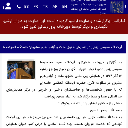
مشروع در منظومه فکری حضرت 
ES
FR
TR
AR
EN
آیت الله العظمی خامنه ای (مدظله 
العالی)
کنفرانس برگزار شده و سایت آرشیو گردیده است. این سایت به عنوان آرشیو
نگهداری و دیگر توسط دبیرخانه بروز رسانی نمی شود.
آیت الله مدرسی یزدی در همایش حقوق ملت و آزادی های مشروع: خاستگاه اندیشه های ب
به گزارش دبیرخانه همایش، آیت‌الله سید محمدرضا
مدرسی‌یزدی عضو فقهای شورای نگهبان صبح روز چهارشنبه
۱۲ آذر ۱۴۰۴ در همایش بین‌المللی حقوق ملت و آزادی‌های
مشروع در منظومه فکری حضرت آیت‌الله العظمی خامنه‌ای
که با حضور شخصیت‌ها و صاحبنظران داخلی و خارجی در مرکز همایش‌های
بین‌المللی صدا و سیما برگزار شد، به ایراد سخن پرداخت.
بخشی از سخنان ایشان را در ادامه می‌خوانید:
بسم الله الرحمن الرحیم
به حمدالله مطالب خوبی در این جلسه بیان شد. من نیز می‌خواهم در این فرصت
کوتاهی که خدمت عزیزان هستم، چند کلمه اساسی را عرض کنم. عنوان همایش