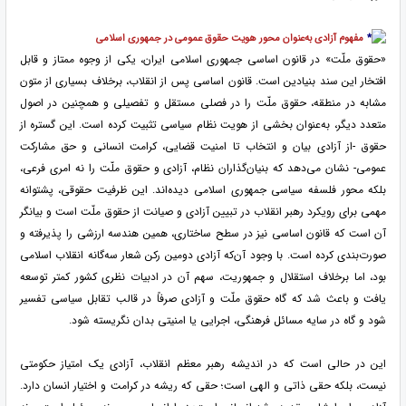
مفهوم آزادی به‌عنوان محور هویت حقوق عمومی در جمهوری اسلامی
«حقوق ملّت» در قانون اساسی جمهوری اسلامی ایران، یکی از وجوه ممتاز و قابل
افتخار این سند بنیادین است. قانون اساسی پس از انقلاب، برخلاف بسیاری از متون
مشابه در منطقه، حقوق ملّت را در فصلی مستقل و تفصیلی و همچنین در اصول
متعدد دیگر، به‌عنوان بخشی از هویت نظام سیاسی تثبیت کرده است. این گستره از
حقوق -از آزادی بیان و انتخاب تا امنیت قضایی، کرامت انسانی و حق مشارکت
عمومی- نشان می‌دهد که بنیان‌گذاران نظام، آزادی و حقوق ملّت را نه امری فرعی،
بلکه محور فلسفه سیاسی جمهوری اسلامی دیده‌اند. این ظرفیت حقوقی، پشتوانه
مهمی برای رویکرد رهبر انقلاب در تبیین آزادی و صیانت از حقوق ملّت است و بیانگر
آن است که قانون اساسی نیز در سطح ساختاری، همین هندسه ارزشی را پذیرفته و
صورت‌بندی کرده است. با وجود آن‌که آزادی دومین رکن شعار سه‌گانه انقلاب اسلامی
بود، اما برخلاف استقلال و جمهوریت، سهم آن در ادبیات نظری کشور کمتر توسعه
یافت و باعث شد که گاه حقوق ملّت و آزادی صرفاً در قالب تقابل سیاسی تفسیر
شود و گاه در سایه مسائل فرهنگی، اجرایی یا امنیتی بدان نگریسته شود.
این در حالی است که در اندیشه رهبر معظم انقلاب، آزادی یک امتیاز حکومتی
نیست، بلکه حقی ذاتی و الهی است؛ حقی که ریشه در کرامت و اختیار انسان دارد.