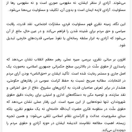
می‌شوند. آزادی از منظر ایشان، نه مفهومی صوری است و نه مفهومی رها از
مسئولیت. آزادی لازمه ایمان است و بدون آن، تکلیف و مسئولیت بی‌معنا می‌شود.
این نگاه، زمینه نظریِ فهم مسئولیت فردی، مشارکت اجتماعی، نقد قدرت، رقابت
سیاسی و حق مردم برای شنیده شدن را فراهم می‌کند و در عین حال، مانع از آن
می‌شود که آزادی به ابزار سلطه رسانه‌ای یا نفوذ سیاسی قدرت‌های خارجی تبدیل
شود.
افزون بر مبانی نظری، بررسی سیره عملی رهبر معظم انقلاب نشان می‌دهد که
پاسداری از حقوق ملّت در بالاترین سطح حکمرانی جمهوری اسلامی، به‌صورت یک
اصل جاری و مستمر رعایت شده است. تأکید ایشان بر «حق‌الناس» بودن آرای مردم
در انتخابات، مطالبه صریح نسبت به حفظ کرامت عمومی در رفتارهای حکومتی،
هشدار در برابر تعرض صاحبان قدرت به آزادی‌های مشروع، دفاع از حق اعتراض و
نقد سازنده، و توصیه مکرر به دستگاه‌های اداری و امنیتی برای رعایت دقیق حقوق
شهروندان، تنها نمونه‌هایی از این سیره است. این رفتار عملی نشان می‌دهد که
حقوق ملّت در منظومه فکری حضرت آیت‌الله خامنه‌ای نه یک مفهوم نظری، بلکه
مبنای مشروعیت، عدالت و کارآمدی نظام اسلامی تلقی می‌شود؛ و همین تجربه
زیسته، اهمیت مطالعه نظام‌مند اندیشه ایشان در حوزه آزادی و حقوق مردم را
دوچندان می‌کند.