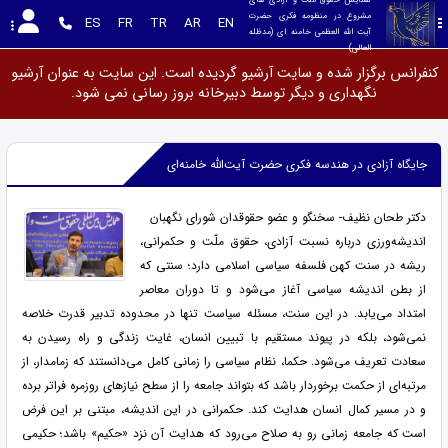
مشروع در منظومه فکری حضرت 
ES
FR
TR
AR
EN
آیت الله العظمی خامنه ای (مدظله 
العالی)
کنفرانس برگزار شده و سایت آرشیو گردیده است. این سایت به عنوان آرشیو
نگهداری و دیگر توسط دبیرخانه بروز رسانی نمی شود.
جایگاه آزادی در هندسه فکری حضرت آیت‌الله خامنه‌ای
دکتر طحان نظیف- سخنگو و عضو حقوقدان شورای نگهبان
اندیشه‌ورزی درباره نسبت آزادی، حقوق ملّت و حکمرانی،
ریشه در سنت کهن فلسفه سیاسی اسلامی دارد؛ سنتی که
از بطن اندیشه سیاسی آغاز می‌شود و تا دوران معاصر
امتداد می‌یابد. در این سنت، مسئله سیاست تنها در محدوده تدبیر قدرت خلاصه
نمی‌شود، بلکه در پیوند مستقیم با تبیین انسان، غایت زندگی و راه رسیدن به
سعادت تعریف می‌شود. حکما، نظام سیاسی را زمانی کامل می‌دانستند که زمامدار، از
مرتبه‌ای از حکمت برخوردار باشد که بتواند جامعه را از سطح نیازهای روزمره فراتر برده
و در مسیر کمال انسان هدایت کند. حکمرانی در این اندیشه، مبتنی بر این فرض
است که جامعه زمانی رو به صلاح می‌رود که هدایت آن نزد «حکیم» باشد؛ حکیمی