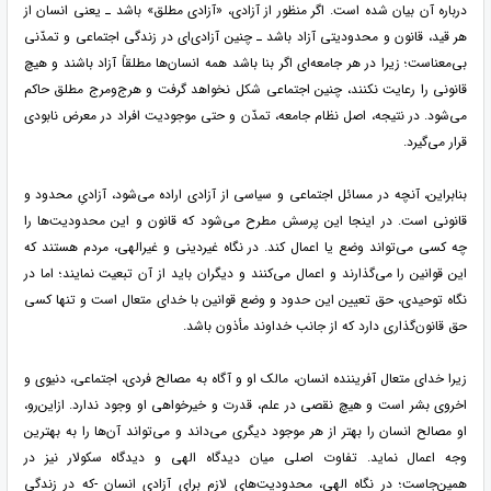
درباره آن بیان شده است. اگر منظور از آزادی، «آزادی مطلق» باشد ـ یعنی انسان از
هر قید، قانون و محدودیتی آزاد باشد ـ چنین آزادی‌ای در زندگی اجتماعی و تمدّنی
بی‌معناست؛ زیرا در هر جامعه‌ای اگر بنا باشد همه انسان‌ها مطلقاً آزاد باشند و هیچ
قانونی را رعایت نکنند، چنین اجتماعی شکل نخواهد گرفت و هرج‌ومرج مطلق حاکم
می‌شود. در نتیجه، اصل نظام جامعه، تمدّن و حتی موجودیت افراد در معرض نابودی
قرار می‌گیرد.
بنابراین، آنچه در مسائل اجتماعی و سیاسی از آزادی اراده می‌شود، آزادیِ محدود و
قانونی است. در اینجا این پرسش مطرح می‌شود که قانون و این محدودیت‌ها را
چه کسی می‌تواند وضع یا اعمال کند. در نگاه غیردینی و غیرالهی، مردم هستند که
این قوانین را می‌گذارند و اعمال می‌کنند و دیگران باید از آن تبعیت نمایند؛ اما در
نگاه توحیدی، حق تعیین این حدود و وضع قوانین با خدای متعال است و تنها کسی
حق قانون‌گذاری دارد که از جانب خداوند مأذون باشد.
زیرا خدای متعال آفریننده انسان، مالک او و آگاه به مصالح فردی، اجتماعی، دنیوی و
اخروی بشر است و هیچ نقصی در علم، قدرت و خیرخواهی او وجود ندارد. ازاین‌رو،
او مصالح انسان را بهتر از هر موجود دیگری می‌داند و می‌تواند آن‌ها را به بهترین
وجه اعمال نماید. تفاوت اصلی میان دیدگاه الهی و دیدگاه سکولار نیز در
همین‌جاست؛ در نگاه الهی، محدودیت‌های لازم برای آزادی انسان -که در زندگی