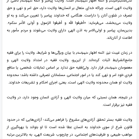
و ائمه اطهار
است. ولایت پیامبر و ائمه
ناشی از
صلی‌الله‌علیه‌و‌آله‌وسلم
علیهم‌السلام
علیهم‌السلام
ولایت الهی است، چراکه خدای متعال بر انسان‌ها ولایت دارد، حق امر و نهی و حق
تصرف در شئون آنان را داراست. هنگامی که خداوند پیامبر را تعیین می‌کند و به او
ولایت می‌بخشد، می‌فرماید: «أطیعُوا الله و أطیعُوا الرّسول و أولی الأمر منکم».
بدین‌سان، پیامبر و اولی‌الامر به اذن الهی دارای ولایت می‌شوند و مردم مأمور به
اطاعت از آنان‌اند.
در زمان غیبت نیز، ائمه اطهار
با بیان ویژگی‌ها و شرایط، ولایت را برای فقیه
علیهم‌السلام
جامع‌الشرایط اثبات کرده‌اند. از این‌رو، ولایت فقیه در امتداد ولایت الهی و
معصومان
قرار دارد. ولیّ‌فقیه حق ندارد بر اساس تمایلات شخصی یا منافع
علیهم‌السلام
فردی خود امر و نهی کند یا در امور اجتماعی مسلمانان تصرفی داشته باشد؛ محدوده
ولایت او همان محدوده ولایت الهی است، یعنی اجرای احکام و تشریعات خداوند.
در نتیجه، همان نسبتی که میان ولایت الهی و آزادی انسان وجود دارد، در ولایت
فقیه نیز برقرار است.
ولایت فقیه بستر تحقق آزادی‌های مشروع را فراهم می‌کند؛ آزادی‌هایی که در حدود
قانون شرع از سوی خداوند به انسان عطا شده است تا او بتواند با بهره‌گیری از
مواهب طبیعی و ظرفیت‌های اجتماعی، در چارچوب شریعت الهی، به بالاترین مرتبه