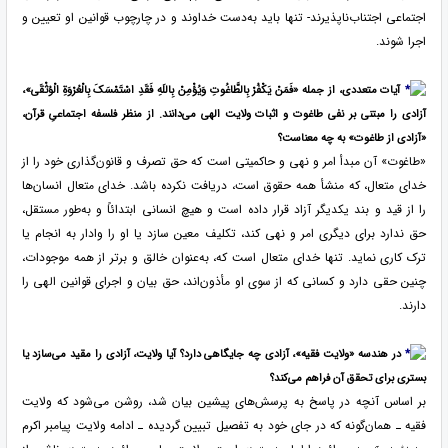
اجتماعی اجتناب‌ناپذیرند- تنها باید به‌دست خداوند و در چارچوب قوانین او تعیین و
اجرا شوند.
آیات متعددی، از جمله «فَمَنْ یَکْفُرْ بِالطَّاغُوتِ وَیُؤْمِنْ بِاللَهِ فَقَدِ اسْتَمْسَکَ بِالْعُرْوَةِ الْوُثْقَى»،
آزادی را مبتنی بر نفی طاغوت و اثبات ولایت الهی می‌دانند. از منظر فلسفه
اجتماعیِ قرآن،
«آزادی از طاغوت» به چه معناست؟
«طاغوت» آن مبدأ امر و نهی و حاکمیتی است که حق تصرف و قانون‌گذاری خود را از
خدای متعال، که منشأ همه حقوق است، دریافت نکرده باشد. خدای متعال انسان‌ها
را از قید و بند یکدیگر آزاد قرار داده است و هیچ انسانی ابتدائاً و به‌طور مستقل،
حق ندارد برای دیگری امر و نهی کند، تکلیف معین سازد یا او را وادار به انجام یا
ترک کاری نماید. تنها خدای متعال است که، به‌عنوان خالق و برتر از همه موجودات،
چنین حقی دارد و کسانی که از سوی او مأذون‌اند، حق بیان و اجرای قوانین الهی را
دارند.
در هندسه «ولایت فقیه»، آزادی چه جایگاهی دارد؟ آیا ولایت، آزادی را مقید می‌سازد یا
بستری برای تحقق آن فراهم می‌کند؟
بر اساس آنچه در پاسخ به پرسش‌های پیشین بیان شد، روشن می‌شود که ولایت
فقیه ـ همان‌گونه که در جای خود به تفصیل تبیین گردیده ـ ادامه ولایت پیامبر اکرم