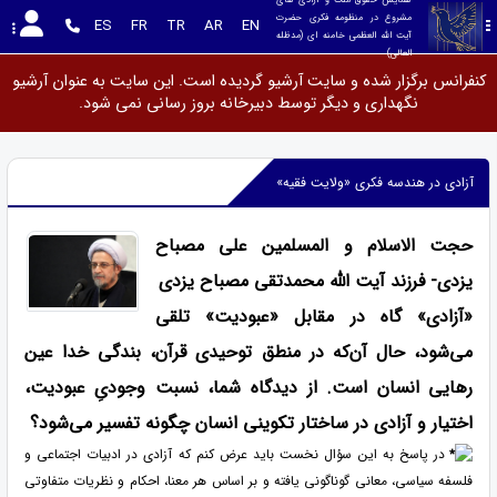
مشروع در منظومه فکری حضرت 
ES
FR
TR
AR
EN
آیت الله العظمی خامنه ای (مدظله 
العالی)
کنفرانس برگزار شده و سایت آرشیو گردیده است. این سایت به عنوان آرشیو
نگهداری و دیگر توسط دبیرخانه بروز رسانی نمی شود.
آزادی در هندسه فکری «ولایت فقیه»
حجت الاسلام و المسلمین علی مصباح
یزدی- فرزند آیت الله محمدتقی مصباح یزدی
«آزادی» گاه در مقابل «عبودیت» تلقی
می‌شود، حال آن‌که در منطق توحیدی قرآن، بندگی خدا عین
رهایی انسان است. از دیدگاه شما، نسبت وجودیِ عبودیت،
اختیار و آزادی در ساختار تکوینی انسان چگونه تفسیر می‌شود؟
در پاسخ به این سؤال نخست باید عرض کنم که آزادی در ادبیات اجتماعی و
فلسفه سیاسی، معانی گوناگونی یافته و بر اساس هر معنا، احکام و نظریات متفاوتی