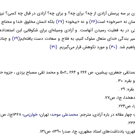
ون بر سه پرسش آزادی از چه؟ برای چه؟ و برای چه؟ آزادی در قبال چه کسی؟ نیز مطر
انسان نه «سرخود» است
(۲۶)
و نه «بیخود»
(۲۷)
بلکه انسان مخلوق خدا و محتاج
نی در به فعلیت رسیدن آنهاست. و آزادی وسیله‌ای برای شکوفایی این استعدادها 
یر بندگی خدای متعال سلوک کنیم، به فلاح و سعادت دست یافته‌ایم
(۲۹)
و چنانچ
اهیم شد.
(۳۰)
و مورد نکوهش قرار می‌گیریم.
(۳۱)
 ۲۶۶ و ۲۶۴ ـ۵۰۲ و محمد تقی مصباح یزدی ، جزوه حقوق و سیاست، ج۲؛ مبحث حقوق بشر.
ا، ج۱، ص۷۷.
؛ چهار مقاله در باره آزادی، مترجم:
محمدعلی موحد
؛ تهران؛
خوارزمی
؛ ۱۳۶۸ج۱، ص۲۳۶
ادداشت‌های استاد مطهری، ج۱، صدرا ۱۳۹۰؛ ص۱۳۱.