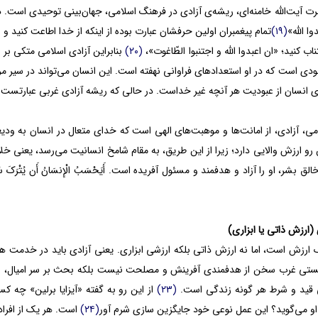
 آیت‌الله خامنه‌ای، ریشه‌ی آزادی در فرهنگ اسلامی، جهان‌بینی توحیدی است. در
وا الله»
(۱۹)
تمام پیغمبران اولین حرفشان عبارت بوده از اینکه از خدا اطاعت کنید و 
ناب کنید؛ «ان اعبدوا الله و اجتنبوا الطّاغوت»،
(۲۰)
بنابراین آزادی اسلامی متکی بر
دی است که در او استعدادهای فراوانی نهفته است. این انسان می‌تواند در سیر م
ادی انسان از عبودیت هر آنچه غیر خداست. در حالی که ریشه آزادی غربی عبارتست
ی، آزادی، از امانت‌ها و موهبت‌های الهی است که خدای متعال در انسان به ودیع
ین رو ارزش والایی دارد؛ زیرا از این طریق، به مقام شامخ انسانیت می‌رسد، یعنی 
الق بشر، او را آزاد و هدفمند و مسئول آفریده است. أَیَحْسَبُ الْإِنسَانُ أَن یُتْرَکَ س
(ارزش ذاتی یا ابزاری)
ارزش است، اما نه ارزش ذاتی بلکه ارزشی ابزاری. یعنی آزادی باید در خدمت ه
 قید و شرط هر گونه زندگی است.
(۲۳)
از این رو به گفته «آیزایا برلین» چه
و می‌گوید؟ این عمل نوعی خود جایگزین سازی شرم آور
(۲۴)
است. هر یک از افراد 