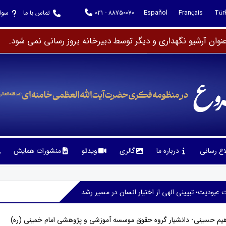
Español
Français
Tür
021 - 88750070
تماس با ما
سوا
وان آرشیو نگهداری و دیگر توسط دبیرخانه بروز رسانی نمی شود.
لاع رسانی
درباره ما
گالری
ویدئو
منشورات همایش
عبودیت؛ تبیینی الهی از اختیار انسان در مسیر رشد
اهیم حسینی- دانشیار گروه حقوق موسسه آموزشی و پژوهشی امام خمینی (ره)