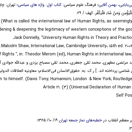
‌بابایی
،
بهمن آقایی
؛ فرهنگ علوم سیاسی
: کتاب اول: واژه های سیاسی
؛ تهران: چاپار؛ ۱۳۶۷؛ ج۱
ْیُؤْمِن وَمَنْ شَاءَ فَلْیَکْفُر. کهف / ۲۹.
51. (What is called the international law of Human Rights, as seemingl
widening & deepening the legitimacy of western conceptions of the good
د مرتضی مطهری, محمد تقی جعفری, محمد تقی مصباح یزدی و عبدالله جوادی آم
شناسی پرداخته اند. ] ر.ک. به:
حقوق الانسان فی الاسلام
؛ معاونیه العلاقات الدولیه فی 
ر معظم انقلاب در
خطبه‌های نماز جمعه‌ تهران
۱۹/ ۱۰/ ۱۳۶۵.