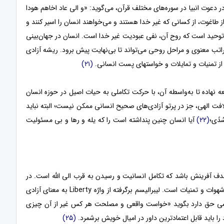
 دعوت انبیا در سوره‌های مختلف قرآن، می‌گوید: «و الی عاد اخاهم هودا
از طاغوت، از کسانی که غیر خدا هستند و می‌خواهند انسان را اسیر کنند و
 توحید است که روح آن، نفی عبودیت غیر خدا است. انسان در جهان‌بینی
راتب معنوی و مراحل روحی می‌تواند تا بی‌نهایت پیش برود. ریشه آزادی
 از تمنیات و تمایلات و خواستهای پست انسانی.
(۲۱)
ه نهاده تا به‌واسطه آن، با حرکت تکاملی به حیات اصیل در حوزه انسان
خلافت الهی، جز در پرتو آزادی‌های صحیح انسانی ممکن نیست؛ البته نباید
ُدًى؛
(۲۲)
آیا انسان چنین پنداشته است را که یله و رها و بی مسئولیت
دف آفرینش باشد که تکامل انسانیت و رسیدن به قرب الی الله است. در
فرهنگ لیبرالیستی غرب سخن از هدفمندی آفرینش و مصلحت نیست بلکه بحث بر سر امیال، شهوات و تمنیات است. لیبرالیسم برگرفته از واژه Liberty به معنای آزادی
 کسی حق دارد بگوید «خواست واقعی و مصلحت هر کس غیر از آن چیزی
را باید قابل اعتمادترین داور در امیال خویش برشمرد.
(۲۵)