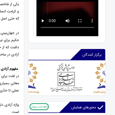
یکی از شاخصه
و کرامت انسا
که حتی اصل ک
در جهان‌بینی
حکیم برای نی
داشت که از جم
آزادی در ساحت
برگزار کنندگان
مفهوم آزادی
در لغت برای آ
‹
›
معانی بسیاری
عملی تا حدّی 
واژه آزادی د
اطلاعات بیشتر
محورهای همایش
است.