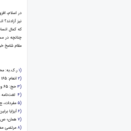
در اسلام، افز
نیز آزادند؟ 
که کمال انسا
چنانچه در مس
مقام شامخ خو
(۱
ر.ک.به: محمدتقی جعفری، پیشین، ص
(۲
انعام: ۱۶۵ و بقره: ۳۰ .
(۳
حج: ۶۵ و بقره: ۲۹ .
(۴
لغت‌نامه دهخد
(۵
مفردات، ج۱، ص۲۲۴.
(۶
آیزایا برلین
(۷
همان؛ ص۲۳۶.
(۸
مرتضی مطهری؛ ی