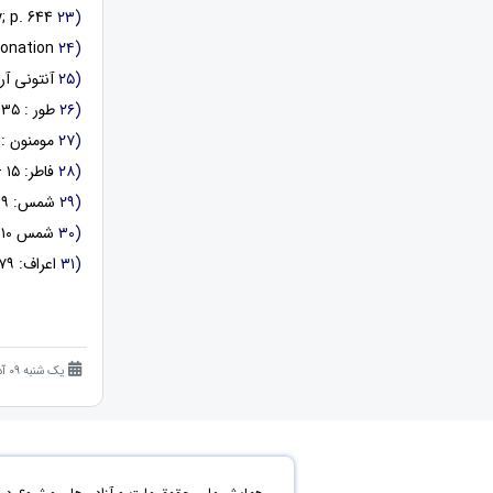
B.B.C English Dictionary; p. 644
(۲۳
monstrous impersonation.
(۲۴
(۲۵
آنتونی آربلاس
(۲۶
طور : ۳۵ .
(۲۷
مومنون : ۱۱۵ و ۱۱۶
(۲۸
فاطر: ۱۵ – ۱۷.
(۲۹
شمس: ۹
(۳۰
شمس ۱۰
(۳۱
اعراف: ۱۷۹.
یک شنبه 09 آذر 1404 (8 ماه قبل )