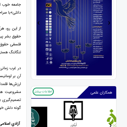
جامعه خوب 
دانلی»با صرا
›
‹
از این رو، ه
حقوق بشر پیو
فلسفی حقوق ب
تنگاتنگ هستی
در غرب زمانی
آن بر اومانی
ارزش‌ها قلمدا
مشروعیت هر 
اطلاعات بیشتر
همکاران علمی
تصمیم‌گیری بر
گونه دلش خوا
‹
›
آزادیِ اسلامی