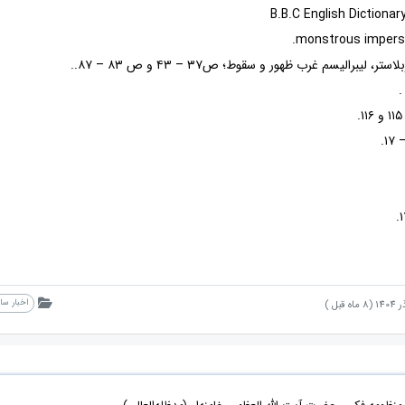
تر، لیبرالیسم غرب ظهور و سقوط؛ ص۳۷ – ۴۳ و ص ۸۳ – ۸۷..
.
اخبار س