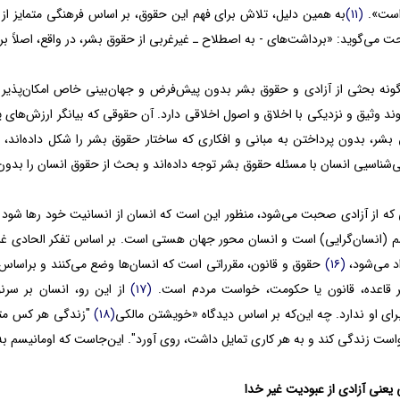
است».
(۱۱)
به همین دلیل، تلاش برای فهم این حقوق، بر اساس فرهنگی متمایز 
حت می‌گوید: «برداشت‌های - به اصطلاح ـ غیرغربی از حقوق بشر، در واقع، اصلاً
رگونه بحثی از آزادی و حقوق بشر بدون پیش‌فرض و جهان‌بینی خاص امکان‌پذیر 
ند وثیق و نزدیکی با اخلاق و اصول اخلاقی دارد. آن حقوقی که بیانگر ارزش‌ها
شر، بدون پرداختن به مبانی و افکاری که ساختار حقوق بشر را شکل داده‌اند،
‌شناسیی انسان با مسئله حقوق بشر توجه داده‌اند و بحث از حقوق انسان را بدو
 که از آزادی صحبت می‌شود، منظور این است که انسان از انسانیت خود رها شود و
سم (انسان‌گرایی) است و انسان محور جهان هستی است. بر اساس تفکر الحادی غ
د می‌شود،
(۱۶)
حقوق و قانون، مقرراتی است که انسان‌ها وضع می‌کنند و براساس خ
قاعده، قانون یا حکومت، خواست مردم است.
(۱۷)
از این رو، انسان بر س
ای او ندارد. چه این‌که بر اساس دیدگاه «خویشتن مالکی
(۱۸)
"زندگی هر کس متعلق
ست زندگی کند و به هر کاری تمایل داشت، روی آورد". این‌جاست که اومانیسم به 
 یعنی آزادی از عبودیت غیر خدا