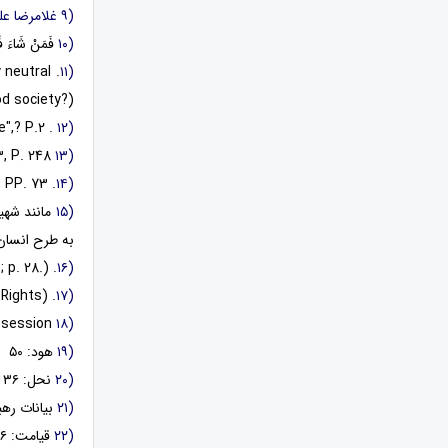
(۹
غلامرضا علی
(۱۰
فَمَنْ شَاءَ فَل
y neutral
(۱۱
 society?) .
. Jack Donnelly, "University Human Rights in Theory and Practice",? P.۲.
(۱۲
Malcolm Shaw, International Law, Cambridge University، ۱۵th ed. 2003, P. 248.
(۱۳
(۱۴
. Jerome J. Shestack; "The Jurisprudence of Rights ", in: Theodor Merom (ed), Human Rights in International law, PP. 73ـ100.
(۱۵
مانند شهی
به طرح انسان 
. Humanism: Man is god to man or (nothing other than) man to himself. (Davis Tony; Humanism; London & New York; Routledge; p. 28.)
(۱۶
. Article 21. (3) (Universal Declaration of Human Rights)
(۱۷
Self Possession
(۱۸
(۱۹
هود: ۵۰
(۲۰
نحل: ۳۶
(۲۱
بیانات رهب
(۲۲
قیامت: ۳۶.