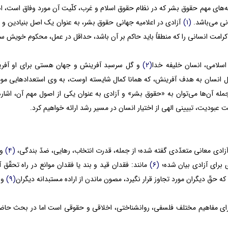
‌های مهم حقوق بشر که در نظام حقوق اسلام و غرب، کلّیت آن مورد وفاق است، ا
نی می‌باشد.
(۱)
آزادی در اعلامیه جهانی حقوق بشر، به عنوان یک اصل بنیادین و
رامت انسانی را که منطقاً باید حاکم بر آن باشد، حداقل در عمل، محکوم خویش س
 اسلامی، انسان خلیفه خدا
(۲)
و گل سرسبد آفرینش و جهان هستی برای او آفر
ل انسان به هدف آفرینش، که همانا کمال شایسته اوست، به وی استعدادهایی موهبت
له آن‌ها می‌توان به «حقوق بشر» و آزادی به عنوان یکی از اصول مهم آن، اشاره ن
 عبودیت، تبیینی الهی از اختیار انسان در مسیر رشد ارائه خواهیم کرد.
زادی معانی متعدّدی گفته‌ شده؛ از جمله، قدرت انتخاب، رهایی، ضدّ بندگی،
(۴)
و 
 برای آزادی بیان شده؛
(۶)
مانند: فقدان قید و بند یا فقدان موانع در راه تحقّق
که حقّ دیگران مورد تجاوز قرار نگیرد، مصون ماندن از اراده مستبدانه دیگران
(۹)
و..
ارای مفاهیم مختلف فلسفی، روانشناختی، اخلاقی و حقوقی است اما در بحث حاضر، 