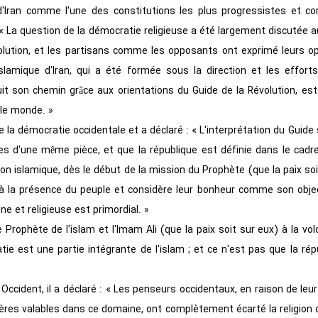
d'Iran comme l'une des constitutions les plus progressistes et c
 « La question de la démocratie religieuse a été largement discutée 
olution, et les partisans comme les opposants ont exprimé leurs op
islamique d'Iran, qui a été formée sous la direction et les effort
it son chemin grâce aux orientations du Guide de la Révolution, est
le monde. »
e la démocratie occidentale et a déclaré : « L'interprétation du Guid
ces d'une même pièce, et que la république est définie dans le cadre
n islamique, dès le début de la mission du Prophète (que la paix soit 
 à la présence du peuple et considère leur bonheur comme son object
ne et religieuse est primordial. »
 Prophète de l'islam et l'Imam Ali (que la paix soit sur eux) à la vol
e est une partie intégrante de l'islam ; et ce n'est pas que la rép
ccident, il a déclaré : « Les penseurs occidentaux, en raison de leu
ritères valables dans ce domaine, ont complètement écarté la religio