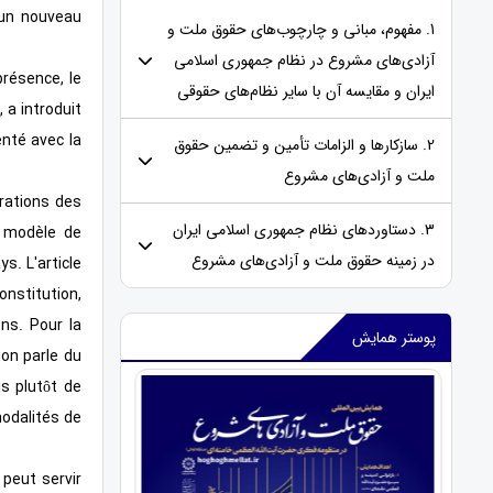
 un nouveau
1. مفهوم، مبانی و چارچوب‌های حقوق ملت و
آزادی‌های مشروع در نظام جمهوری اسلامی
présence, le
ایران و مقایسه‌ آن با سایر نظام‌های حقوقی
 a introduit
enté avec la
2. سازکارها و الزامات تأمین و تضمین حقوق
ملت و آزادی‌های مشروع
arations des
3. دستاوردهای نظام جمهوری اسلامی ایران
n modèle de
در زمینه حقوق ملت و آزادی‌های مشروع
s. L'article
onstitution,
ons. Pour la
پوستر همایش
ion parle du
is plutôt de
modalités de
 peut servir