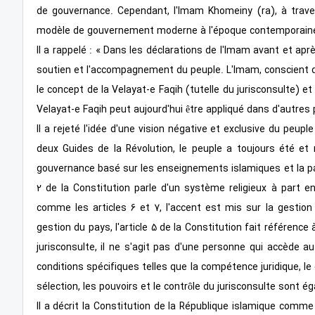
de gouvernance. Cependant, l'Imam Khomeiny (ra), à trav
modèle de gouvernement moderne à l'époque contemporaine
Il a rappelé : « Dans les déclarations de l'Imam avant et aprè
soutien et l'accompagnement du peuple. L'Imam, conscient de
le concept de la Velayat-e Faqih (tutelle du jurisconsulte)
Velayat-e Faqih peut aujourd'hui être appliqué dans d'autres 
Il a rejeté l'idée d'une vision négative et exclusive du peup
deux Guides de la Révolution, le peuple a toujours été e
gouvernance basé sur les enseignements islamiques et la part
2 de la Constitution parle d'un système religieux à part en
comme les articles 6 et 7, l'accent est mis sur la gestion 
gestion du pays, l'article 5 de la Constitution fait référence 
jurisconsulte, il ne s'agit pas d'une personne qui accède a
conditions spécifiques telles que la compétence juridique, le c
sélection, les pouvoirs et le contrôle du jurisconsulte sont é
Il a décrit la Constitution de la République islamique comm