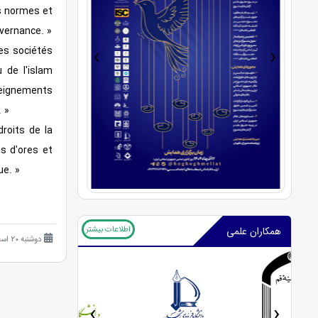
es normes et
uvernance. »
›
‹
res sociétés
 de l'islam
seignements
 »
droits de la
s d'ores et
ue. »
اطلاعات بیشتر
همکاران علمی
دوشنبه 20 اسفند 1403 (1 سال قبل )
‹
›