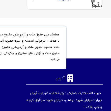
همایش ملی حقوق ملت و آزادی‌های مشروع در من
حقوق ملت و آزادی های مشروع و چگونگی ارتقاء 
می‌شود.
آدرس
دبیرخانه مشترک همایش : پژوهشکده شورای نگهبان
تهران، خیابان شهید بهشتی، خیابان شهید سرافراز، کوچه
پنجم، پلاک 11