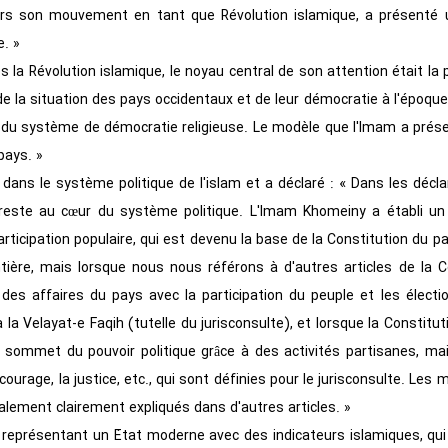
ers son mouvement en tant que Révolution islamique, a présenté
. »
s la Révolution islamique, le noyau central de son attention était la 
 la situation des pays occidentaux et de leur démocratie à l'époque,
 et du système de démocratie religieuse. Le modèle que l'Imam a prés
pays. »
le dans le système politique de l'islam et a déclaré : « Dans les décl
t reste au cœur du système politique. L'Imam Khomeiny a établi u
icipation populaire, qui est devenu la base de la Constitution du pay
tière, mais lorsque nous nous référons à d'autres articles de la C
des affaires du pays avec la participation du peuple et les électi
à la Velayat-e Faqih (tutelle du jurisconsulte), et lorsque la Constitut
u sommet du pouvoir politique grâce à des activités partisanes, ma
ourage, la justice, etc., qui sont définies pour le jurisconsulte. Les 
galement clairement expliqués dans d'autres articles. »
e représentant un État moderne avec des indicateurs islamiques, qui