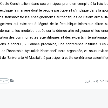
 Cette Constitution, dans ses principes, prend en compte à la fois l
 explique la manière dont le peuple participe et s'implique dans la go
vons transmettre les enseignements authentiques de l'islam aux aut
tives qui existent à l'égard de la République islamique d'Iran ou
e domaine, les modèles basés sur la démocratie religieuse et les en
position des communautés scientifiques et des experts internationaux.
iens a conclu : « L'année prochaine, une conférence intitulée "Les 
 de l'honorable Ayatollah Khamenei" sera organisée, et nous inviton
 de l'Université Al-Mustafa à participer à cette conférence scientifiq
اخبار س