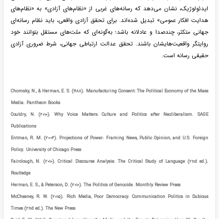
ایدئولوژیک، نشان می‌دهد که رسانه‌های غربی از «نظام‌های آزادی» به «نظام‌های
هدایت افکار عمومی» تبدیل شده‌اند. برای تحقق آزادی واقعی، باید نظام رسانه‌ای
جهانی متکثر، چندصدا و عادلانه باشد؛ به‌گونه‌ای که ملت‌های مستقل بتوانند خود
روایتگر واقعیت‌هایشان باشند. تحقق عدالت ارتباطی جهانی، شرط ضروری آزادی
حقیقی رسانه است.
Chomsky, N., & Herman, E. S. (۱۹۸۸). Manufacturing Consent: The Political Economy of the Mass
Media. Pantheon Books
Couldry, N. (۲۰۱۰). Why Voice Matters: Culture and Politics after Neoliberalism. SAGE
Publications
Entman, R. M. (۲۰۰۴). Projections of Power: Framing News, Public Opinion, and U.S. Foreign
Policy. University of Chicago Press
Fairclough, N. (۲۰۱۰). Critical Discourse Analysis: The Critical Study of Language (۲nd ed.).
Routledge
Herman, E. S., & Peterson, D. (۲۰۱۰). The Politics of Genocide. Monthly Review Press
McChesney, R. W. (۲۰۱۵). Rich Media, Poor Democracy: Communication Politics in Dubious
Times (۲nd ed.). The New Press