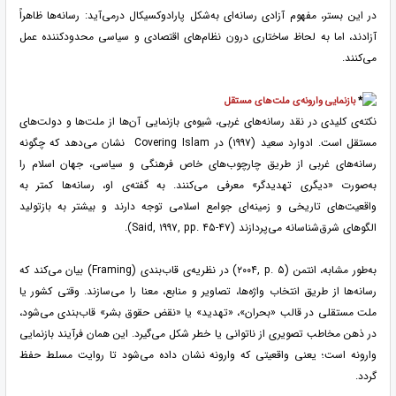
در این بستر، مفهوم آزادی رسانه‌ای به‌شکل پارادوکسیکال درمی‌آید: رسانه‌ها ظاهراً
آزادند، اما به لحاظ ساختاری درون نظام‌های اقتصادی و سیاسی محدودکننده عمل
می‌کنند.
بازنمایی وارونه‌ی ملت‌های مستقل
نکته‌ی کلیدی در نقد رسانه‌های غربی، شیوه‌ی بازنمایی آن‌ها از ملت‌ها و دولت‌های
مستقل است. ادوارد سعید (۱۹۹۷) در
Covering Islam
نشان می‌دهد که چگونه
رسانه‌های غربی از طریق چارچوب‌های خاص فرهنگی و سیاسی، جهان اسلام را
به‌صورت «دیگری تهدیدگر» معرفی می‌کنند. به گفته‌ی او، رسانه‌ها کمتر به
واقعیت‌های تاریخی و زمینه‌ای جوامع اسلامی توجه دارند و بیشتر به بازتولید
الگوهای شرق‌شناسانه می‌پردازند
.(Said, ۱۹۹۷, pp. ۴۵-۴۷)
به‌طور مشابه، انتمن
(۲۰۰۴, p. ۵)
در نظریه‌ی قاب‌بندی
(Framing)
بیان می‌کند که
رسانه‌ها از طریق انتخاب واژه‌ها، تصاویر و منابع، معنا را می‌سازند. وقتی کشور یا
ملت مستقلی در قالب «بحران»، «تهدید» یا «نقض حقوق بشر» قاب‌بندی می‌شود،
در ذهن مخاطب تصویری از ناتوانی یا خطر شکل می‌گیرد. این همان فرآیند بازنمایی
وارونه است؛ یعنی واقعیتی که وارونه نشان داده می‌شود تا روایت مسلط حفظ
گردد.