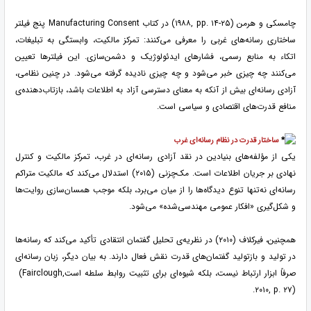
چامسکی و هرمن
(۱۹۸۸, pp. ۱۴-۲۵)
در کتاب
Manufacturing Consent
پنج فیلتر
ساختاری رسانه‌های غربی را معرفی می‌کنند: تمرکز مالکیت، وابستگی به تبلیغات،
اتکاء به منابع رسمی، فشارهای ایدئولوژیک و دشمن‌سازی. این فیلترها تعیین
می‌کنند چه چیزی خبر می‌شود و چه چیزی نادیده گرفته می‌شود. در چنین نظامی،
آزادی رسانه‌ای بیش از آنکه به معنای دسترسی آزاد به اطلاعات باشد، بازتاب‌دهنده‌ی
منافع قدرت‌های اقتصادی و سیاسی است.
ساختار قدرت در نظام رسانه‌ای غرب
یکی از مؤلفه‌های بنیادین در نقد آزادی رسانه‌ای در غرب، تمرکز مالکیت و کنترل
نهادی بر جریان اطلاعات است. مک‌چزنی (۲۰۱۵) استدلال می‌کند که مالکیت متراکم
رسانه‌ای نه‌تنها تنوع دیدگاه‌ها را از میان می‌برد، بلکه موجب همسان‌سازی روایت‌ها
و شکل‌گیری «افکار عمومی مهندسی‌شده» می‌شود.
همچنین، فیرکلاف (۲۰۱۰) در نظریه‌ی تحلیل گفتمان انتقادی تأکید می‌کند که رسانه‌ها
در تولید و بازتولید گفتمان‌های قدرت نقش فعال دارند. به بیان دیگر، زبان رسانه‌ای
صرفاً ابزار ارتباط نیست، بلکه شیوه‌ای برای تثبیت روابط سلطه است
(Fairclough,
.
۲۰۱۰, p. ۲۷)