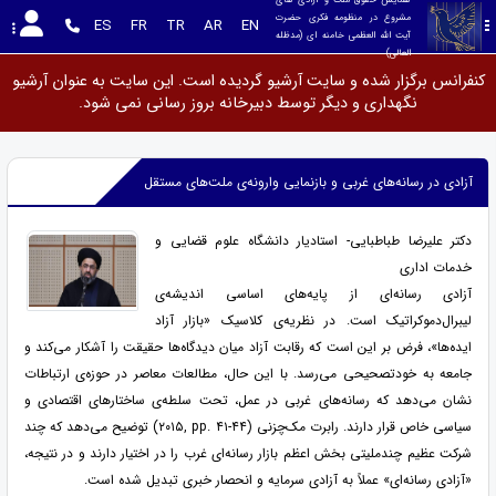
مشروع در منظومه فکری حضرت 
ES
FR
TR
AR
EN
آیت الله العظمی خامنه ای (مدظله 
العالی)
کنفرانس برگزار شده و سایت آرشیو گردیده است. این سایت به عنوان آرشیو
نگهداری و دیگر توسط دبیرخانه بروز رسانی نمی شود.
آزادی در رسانه‌های غربی و بازنمایی وارونه‌ی ملت‌های مستقل
دکتر علیرضا طباطبایی- استادیار دانشگاه علوم قضایی و
خدمات اداری
آزادی رسانه‌ای از پایه‌های اساسی اندیشه‌ی
لیبرال‌دموکراتیک است. در نظریه‌ی کلاسیک «بازار آزاد
ایده‌ها»، فرض بر این است که رقابت آزاد میان دیدگاه‌ها حقیقت را آشکار می‌کند و
جامعه به خودتصحیحی می‌رسد. با این حال، مطالعات معاصر در حوزه‌ی ارتباطات
نشان می‌دهد که رسانه‌های غربی در عمل، تحت سلطه‌ی ساختارهای اقتصادی و
سیاسی خاص قرار دارند. رابرت مک‌چزنی
(۲۰۱۵, pp. ۴۱-۴۴)
توضیح می‌دهد که چند
شرکت عظیم چندملیتی بخش اعظم بازار رسانه‌ای غرب را در اختیار دارند و در نتیجه،
«آزادی رسانه‌ای» عملاً به آزادی سرمایه و انحصار خبری تبدیل شده است.