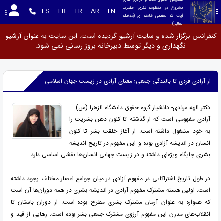
مشروع در منظومه فکری حضرت 
ES
FR
TR
AR
EN
آیت الله العظمی خامنه ای (مدظله 
العالی)
کنفرانس برگزار شده و سایت آرشیو گردیده است. این سایت به عنوان آرشیو
نگهداری و دیگر توسط دبیرخانه بروز رسانی نمی شود.
از آزادی فردی تا بالندگی جمعی؛ معنای آزادی در زیست جهان اسلامی
دکتر الهه مرندی- دانشیار گروه حقوق دانشگاه الزهرا (س)
آزادی مفهومی است که از گذشته تا کنون ذهن بشریت را
به خود مشغول داشته است. از آغاز خلقت بشر تا کنون
انسان در اندیشه آزادی بوده و این مفهوم در تاریخ اندیشه
بشری جایگاه ویژه‌ای داشته و در زیست جهانی انسان‌ها نقشی اساسی دارد.
در طول تاریخ اشتراکاتی در مفهوم آزادی در میان جوامع اعصار مختلف وجود داشته
است. اولین هسته مشترک مفهوم آزادی در اندیشه بشری در همه دوران‌ها آن است
که همواره به عنوان آرمان مشترک بشری مطرح بوده است. از دوران باستان تا
انقلاب‌های مدرن این مفهوم آرزوی مشترک جمعی بشر بوده است. رهایی از قید و