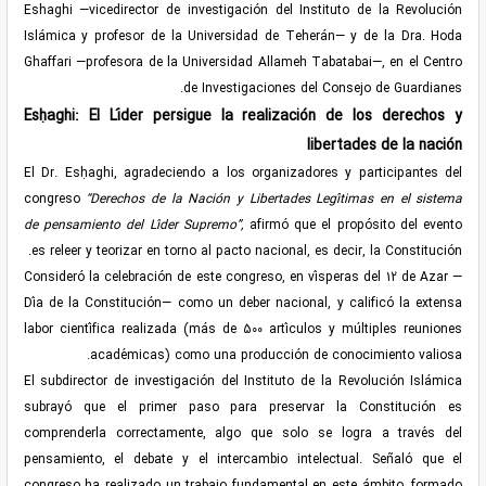
Eshaghi —vicedirector de investigación del Instituto de la Revolución
Islámica y profesor de la Universidad de Teherán— y de la Dra. Hoda
Ghaffari —profesora de la Universidad Allameh Tabatabai—, en el Centro
de Investigaciones del Consejo de Guardianes.
Esḥaghi: El Líder persigue la realización de los derechos y
libertades de la nación
El Dr. Esḥaghi, agradeciendo a los organizadores y participantes del
congreso
“Derechos de la Nación y Libertades Legítimas en el sistema
de pensamiento del Líder Supremo”
,
afirmó que el propósito del evento
es releer y teorizar en torno al pacto nacional, es decir, la Constitución.
Consideró la celebración de este congreso, en vísperas del 12 de Azar —
Día de la Constitución— como un deber nacional, y calificó la extensa
labor científica realizada (más de 500 artículos y múltiples reuniones
académicas) como una producción de conocimiento valiosa.
El subdirector de investigación del Instituto de la Revolución Islámica
subrayó que el primer paso para preservar la Constitución es
comprenderla correctamente, algo que solo se logra a través del
pensamiento, el debate y el intercambio intelectual. Señaló que el
congreso ha realizado un trabajo fundamental en este ámbito, formado