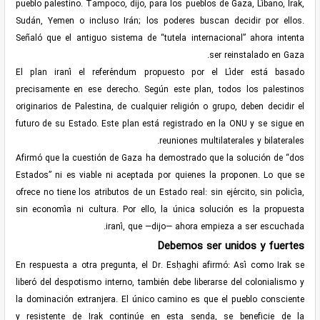
pueblo palestino. Tampoco, dijo, para los pueblos de Gaza, Líbano, Irak,
Sudán, Yemen o incluso Irán; los poderes buscan decidir por ellos.
Señaló que el antiguo sistema de “tutela internacional” ahora intenta
ser reinstalado en Gaza.
El plan iraní el referéndum propuesto por el Líder está basado
precisamente en ese derecho. Según este plan, todos los palestinos
originarios de Palestina, de cualquier religión o grupo, deben decidir el
futuro de su Estado. Este plan está registrado en la ONU y se sigue en
reuniones multilaterales y bilaterales.
Afirmó que la cuestión de Gaza ha demostrado que la solución de “dos
Estados” ni es viable ni aceptada por quienes la proponen. Lo que se
ofrece no tiene los atributos de un Estado real: sin ejército, sin policía,
sin economía ni cultura. Por ello, la única solución es la propuesta
iraní, que —dijo— ahora empieza a ser escuchada.
Debemos ser unidos y fuertes
En respuesta a otra pregunta, el Dr. Esḥaghi afirmó: Así como Irak se
liberó del despotismo interno, también debe liberarse del colonialismo y
la dominación extranjera. El único camino es que el pueblo consciente
y resistente de Irak continúe en esta senda, se beneficie de la