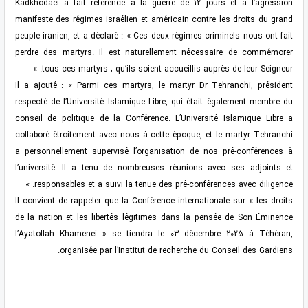
Kadkhodaei a fait référence à la guerre de 12 jours et à l’agression
manifeste des régimes israélien et américain contre les droits du grand
peuple iranien, et a déclaré : « Ces deux régimes criminels nous ont fait
perdre des martyrs. Il est naturellement nécessaire de commémorer
tous ces martyrs ; qu’ils soient accueillis auprès de leur Seigneur. »
Il a ajouté : « Parmi ces martyrs, le martyr Dr Tehranchi, président
respecté de l’Université Islamique Libre, qui était également membre du
conseil de politique de la Conférence. L’Université Islamique Libre a
collaboré étroitement avec nous à cette époque, et le martyr Tehranchi
a personnellement supervisé l’organisation de nos pré-conférences à
l’université. Il a tenu de nombreuses réunions avec ses adjoints et
responsables et a suivi la tenue des pré-conférences avec diligence. »
Il convient de rappeler que la Conférence internationale sur « les droits
de la nation et les libertés légitimes dans la pensée de Son Éminence
l’Ayatollah Khamenei » se tiendra le 03 décembre 2025 à Téhéran,
organisée par l’Institut de recherche du Conseil des Gardiens.