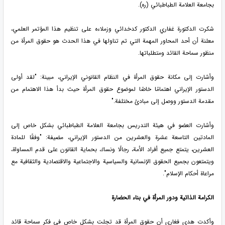
بجامعة العلامة الطباطبائي (ره).
شكرت الدكتورة غفاري الدكتور كدخدائي وزملاءه على تنظيم هذا المؤتمر العلمي،
معلنة أن أحد المحاور المهمة التي تم تناولها في هذا الحدث هو حقوق المرأة من
منظور سماحة القائد ومتطلباتها.
وأشارت إلى مكانة حقوق المرأة في النظام القانوني الإيراني، مبينة: "لقد أولى
الدستور الإيراني اهتمامًا خاصًا لموضوع حقوق المرأة حيث بدأ هذا الاهتمام من
مقدمة الدستور ووصل إلى مبادئ مختلفة."
وأشارت العضو في هيئة التدريس بجامعة العلامة الطباطبائي بشكل خاص إلى
المادتين التاسعة عشرة والعشرين من الدستور الإيراني، مضيفة: "وفقًا للمادة
العشرين، يتمتع جميع أفراد الأمة، رجالًا ونساءً، بحماية القانون على قدم المساواة،
ويتمتعون بجميع الحقوق الإنسانية والسياسية والاجتماعية والاقتصادية والثقافية مع
مراعاة أحكام الإسلام".
الكرامة الذاتية ودور المرأة في بناء الحضارة
وأكدت هدى فغاري أن حقوق المرأة قد تجلت بشكل خاص في فكر سماحة قائد