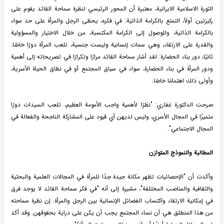
الثورة الاسلامية الايرانية، معتبرة أن المحور الرئيسي لنظرة سماحة القائد يقوم على
ركيزتين: أولاً، التمتع بالكرامة الذاتية: في فكره، يحظى الرجل والمرأة على حد سواء
بالكرامة الذاتية، وللوصول إلى الكرامة المكتسبة، من خلال الاختيار والمسؤولية
والقدرة على الارتقاء، وهي سمات إنسانية وليست جنسية، تلعب المرأة دورًا خاصًا.
ثانيًا، دور بناء الحضارة: لقد أشار سماحة القائد مرارًا وتكرارًا في تصريحاته إلى أهمية
ودور المرأة في بناء الحضارة، سواء في سياق المجتمع أو في نطاق الحياة الأسرية،
وأولى ذلك اهتمامًا خاصًا.
صرحت الدكتورة غفاري: "نظرًا لأهمية واجب الأمومة العظيم، تلعب السيدات دورًا
متميزًا في المجال الأسري، وليس لديهن أي قيود على المشاركة الناجحة والفعالة في
المجال الاجتماعي".
المطالبة والنموذج المتوازن
وأكدت أن "الإحصائيات تظهر مكانة جيدة جدًا للمرأة في المجالات العلمية والبحثية
والثقافية والمناصب المختلفة"، مشيرة إلى أنه "في فكر سماحة القائد لا يوجد فرق
في إمكانية الارتقاء واكتساب الفضائل الإنسانية بين الرجل والمرأة. إن نظرة سماحته
من هذا المنطلق هي أن نساء المجتمع يجب أن يكن على دراية بحقوقهن. وقد أكد