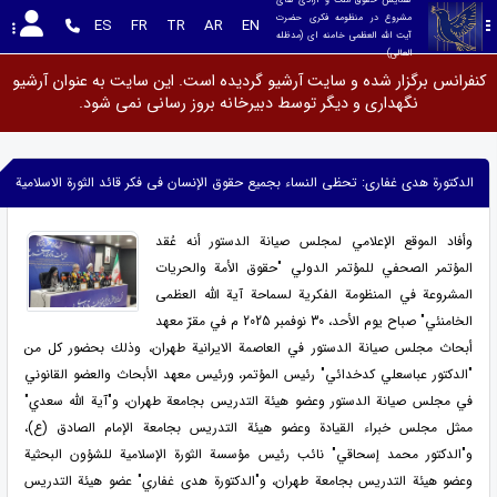
مشروع در منظومه فکری حضرت 
ES
FR
TR
AR
EN
آیت الله العظمی خامنه ای (مدظله 
العالی)
کنفرانس برگزار شده و سایت آرشیو گردیده است. این سایت به عنوان آرشیو
نگهداری و دیگر توسط دبیرخانه بروز رسانی نمی شود.
الدکتورة هدى غفاری: تحظى النساء بجمیع حقوق الإنسان فی فکر قائد الثورة الاسلامیة
وأفاد الموقع الإعلامي لمجلس صيانة الدستور أنه عُقد
المؤتمر الصحفي للمؤتمر الدولي "حقوق الأمة والحريات
المشروعة في المنظومة الفكرية لسماحة آية الله العظمى
الخامنئي" صباح يوم الأحد، 30 نوفمبر 2025 م في مقرّ معهد
أبحاث مجلس صيانة الدستور في العاصمة الايرانية طهران، وذلك بحضور كل من
"الدكتور عباسعلي كدخدائي" رئيس المؤتمر، ورئيس معهد الأبحاث والعضو القانوني
في مجلس صيانة الدستور وعضو هيئة التدريس بجامعة طهران، و"آية الله سعدي"
ممثل مجلس خبراء القيادة وعضو هيئة التدريس بجامعة الإمام الصادق (ع)،
و"الدكتور محمد إسحاقي" نائب رئيس مؤسسة الثورة الإسلامية للشؤون البحثية
وعضو هيئة التدريس بجامعة طهران، و"الدكتورة هدى غفاري" عضو هيئة التدريس