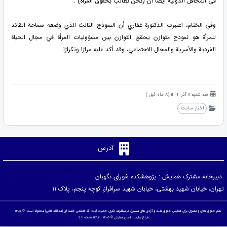
في المحافل الدولية أيضًا أن (نحن نطالب بحقوق المرأة)".
وفي الختام، اعتبرت الدكتورة غفاري أن النموذج الثالث الذي وضعه سماحة القائد
للمرأة هو نموذج متوازن يحقق التوازن بين مسؤوليات المرأة في مجال الحياة
الفردية والأسرية والمجال الاجتماعي، وقد أكد عليه مرارًا وتكرارًا.
سه شنبه 11 آذر 1404 (8 ماه قبل )
اخبار سایت
آدرس
دبیرخانه مشترک همایش : پژوهشکده شورای نگهبان
تهران، خیابان شهید بهشتی، خیابان شهید سرافراز، کوچه پنجم، پلاک 11
تمام حقوق مادی و معنوی برای همایش حقوق ملت و آزادی های مشروع در منظومه فکری حضرت آیت الله العظمی خامنه ای (مدظله العالی) محفوظ است. © ۱۴۰۵
طراح سایت :
آسان همایش
© ۱۴۰۵ - 1392 نسخه 9.11