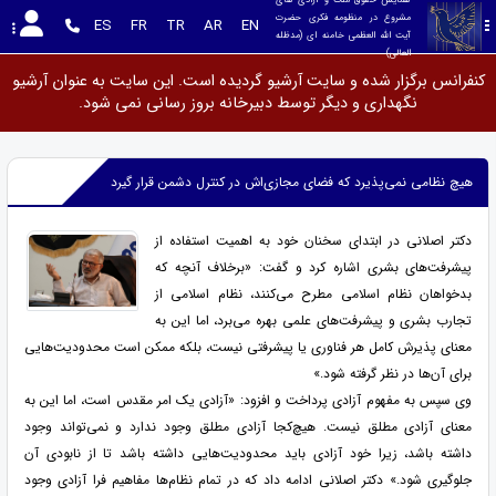
مشروع در منظومه فکری حضرت 
ES
FR
TR
AR
EN
آیت الله العظمی خامنه ای (مدظله 
العالی)
کنفرانس برگزار شده و سایت آرشیو گردیده است. این سایت به عنوان آرشیو
نگهداری و دیگر توسط دبیرخانه بروز رسانی نمی شود.
هیچ نظامی نمی‌پذیرد که فضای مجازی‌اش در کنترل دشمن قرار گیرد
دکتر اصلانی در ابتدای سخنان خود به اهمیت استفاده از
پیشرفت‌های بشری اشاره کرد و گفت: «برخلاف آنچه که
بدخواهان نظام اسلامی مطرح می‌کنند، نظام اسلامی از
تجارب بشری و پیشرفت‌های علمی بهره می‌برد، اما این به
معنای پذیرش کامل هر فناوری یا پیشرفتی نیست، بلکه ممکن است محدودیت‌هایی
برای آن‌ها در نظر گرفته شود.»
وی سپس به مفهوم آزادی پرداخت و افزود: «آزادی یک امر مقدس است، اما این به
معنای آزادی مطلق نیست. هیچ‌کجا آزادی مطلق وجود ندارد و نمی‌تواند وجود
داشته باشد، زیرا خود آزادی باید محدودیت‌هایی داشته باشد تا از نابودی آن
جلوگیری شود.» دکتر اصلانی ادامه داد که در تمام نظام‌ها مفاهیم فرا آزادی وجود