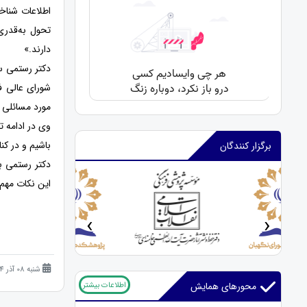
اطلاعات شناخ
تحول به‌قدری
دارند.»
دکتر رستمی س
شورای عالی ف
مورد مسائلی ه
وی در ادامه ت
باشیم و در کنا
برگزار کنندگان
دکتر رستمی با
این نکات مهم 
‹
›
شنبه 08 آذر 1404 (8 ماه قبل )
اطلاعات بیشتر
محورهای همایش