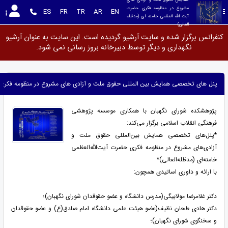
مشروع در منظومه فکری حضرت 
ES
FR
TR
AR
EN
آیت الله العظمی خامنه ای (مدظله 
العالی)
کنفرانس برگزار شده و سایت آرشیو گردیده است. این سایت به عنوان آرشیو
نگهداری و دیگر توسط دبیرخانه بروز رسانی نمی شود.
پنل های تخصصی همایش بین المللی حقوق ملت و آزادی های مشروع در منظومه فکری حض
پژوهشکده شورای نگهبان با همکاری موسسه پژوهشی
فرهنگی انقلاب اسلامی برگزار می‌کند:
*پنل‌های تخصصی همایش بین‌المللی حقوق ملت و
آزادی‌های مشروع در منظومه فکری حضرت آیت‌الله‌العظمی
خامنه‌ای (مدظله‌العالی)*
با ارائه و داوری اساتیدی همچون:
دکتر غلامرضا مولابيگی(مدرس دانشگاه و عضو حقوقدان شورای نگهبان)؛
دکتر هادی طحان نظیف(عضو هیئت علمی دانشگاه امام صادق(ع) و عضو حقوقدان
و سخنگوی شورای نگهبان)؛