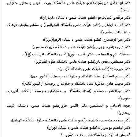
دکتر ابوالفضل درویشوند(عضو هیئت علمی دانشگاه تربیت مدرس و معاون حقوقی
دولت)؛
دکتر مرتضی نجابت‌خواه(عضو هیئت علمی دانشگاه مازندران)؛
دکتر فاطمه ابراهیمی(عضو هیئت علمی دانشگاه الزهرا(س) و مشاور سازمان فرهنگ
و ارتباطات اسلامی)؛
دکتر زهرا کوهساری (عضو هیئت علمی دانشگاه الزهرا(س))؛
دکتر علی بهادری جهرمی(عضو هیئت علمی دانشگاه تربیت مدرس)؛
حجه‌الاسلام و المسلمین دکتر رفیعی علوی(رئیس دانشگاه باقرالعلوم(ع))؛
دکتر مصطفی منصوریان(عضو هیئت علمی دانشگاه علوم قضائی)؛
دکتر حبیب‌نژاد(عضو هیئت علمی دانشگاه تهران)؛
دکتر عصام العماد ( استاد دانشگاه و حقوقدان برجسته از کشور یمن)؛
دکتر محمد هادی مدنی(استاد دانشگاه و حقوقدان برجسته از کشور ترکیه)؛
دکتر عبدالقادر محمدبلو (استاد دانشگاه و حقوقدان برجسته از کشور آفریقای
جنوبی)؛
حجه الاسلام و المسلمین دکتر قائمی خرق(عضو هیئت علمی دانشگاه شهید
بهشتی)؛
دکتر سیدمحمدحسین کاظمینی(عضو هیئت علمی دانشکده حقوق دانشگاه تهران)؛
دکتر ابراهیم موسی‌زاده(عضو هیئت علمی دانشگاه تهران)
*و سایر اساتید از دانشگاه‌های مختلف کشور ...*