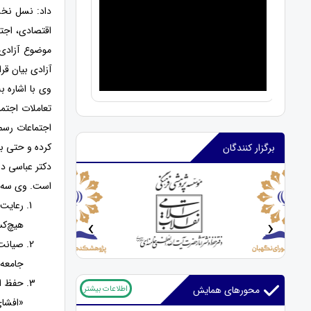
داد: نسل نخ
اقتصادی، اجت
موضوع آزادی 
آزادی بیان قرا
وی با اشاره 
تعاملات اجتم
اجتماعات رسمی
کرده و حتی بر
برگزار کنندگان
دکتر عباسی در
است. وی سه م
رعایت 
‹
›
هیچ‌کس
صیانت 
جامعه 
حفظ ام
اطلاعات بیشتر
محورهای همایش
«افشای