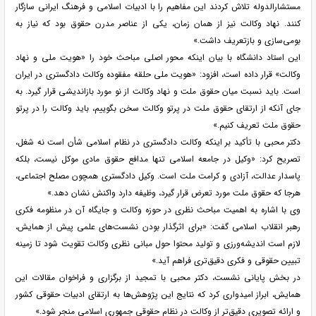
مستشارالدوله تلاش کردند این مفاهیم را با ادبیات اسلامی و فرهنگ ایرانی سازگار
کنند. نهاد وکالت نیز از همان زمان، یکی از عناصر مدرن حقوق بود که نیاز به
بومی‌سازی و بازتعریف داشت.»
این استاد دانشگاه با بیان اینکه محور اصلی مباحث خود را «هویت ملی و نهاد
وکالت» قرار داده است، افزود: «هویت ملی حلقه مفقوده وکالت دادگستری در ایران
است. باید نسبت میان حقوق ملت و نهاد وکالت از نو مورد بازاندیشی قرار گیرد. به
جای آنکه از ارتقای حقوق ملت در پرتو وکالت سخن بگوییم، باید وکالت را در پرتو
حقوق ملت تعریف کنیم.»
دکتر محبی با تأکید بر اینکه وکالت دادگستری در نظام اسلامی شأن است نه شغل،
تصریح کرد: «وکیل در جامعه اسلامی تنها مدافع حقوق مادی موکل نیست، بلکه
پاسدار عدالت، آزادی و کرامت ملت است. وکیل دادگستری همچون مصلح اجتماعی،
هرجا که حقوق ملت مورد تعرض قرار گیرد، وظیفه دارد واکنش نشان دهد.»
وی با اشاره به اهمیت مباحث نظری در حوزه وکالت و جایگاه آن در منظومه فکری
رهبر انقلاب اسلامی گفت: «برای اثرگذار بودن نشست‌های علمی پیش از همایش،
لازم است اندیشه‌ورزی و تولید محتوا حول مبانی نظری وکالت تقویت شود تا زمینه
تبیین حقوقی و فکری دقیق‌تری فراهم آید.»
در بخش پایانی نشست، دکتر محبی با تمجید از برگزاری و فراخوان مقالات این
همایش، ابراز امیدواری کرد که نتایج این پژوهش‌ها به ارتقای ادبیات حقوقی کشور
و ارائه تصویری دقیق‌تر از وکالت در نظام حقوقی جمهوری اسلامی منجر شود.»