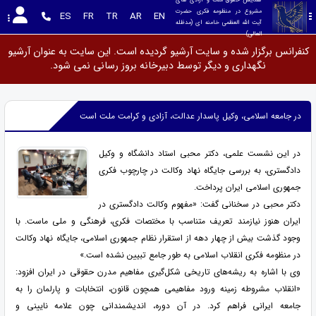
مشروع در منظومه فکری حضرت 
ES
FR
TR
AR
EN
آیت الله العظمی خامنه ای (مدظله 
العالی)
کنفرانس برگزار شده و سایت آرشیو گردیده است. این سایت به عنوان آرشیو
نگهداری و دیگر توسط دبیرخانه بروز رسانی نمی شود.
در جامعه اسلامی، وکیل پاسدار عدالت، آزادی و کرامت ملت است
در این نشست علمی، دکتر محبی استاد دانشگاه و وکیل
دادگستری، به بررسی جایگاه نهاد وکالت در چارچوب فکری
جمهوری اسلامی ایران پرداخت.
دکتر محبی در سخنانی گفت: «مفهوم وکالت دادگستری در
ایران هنوز نیازمند تعریف متناسب با مختصات فکری، فرهنگی و ملی ماست. با
وجود گذشت بیش از چهار دهه از استقرار نظام جمهوری اسلامی، جایگاه نهاد وکالت
در منظومه فکری انقلاب اسلامی به طور جامع تبیین نشده است.»
وی با اشاره به ریشه‌های تاریخی شکل‌گیری مفاهیم مدرن حقوقی در ایران افزود:
«انقلاب مشروطه زمینه ورود مفاهیمی همچون قانون، انتخابات و پارلمان را به
جامعه ایرانی فراهم کرد. در آن دوره، اندیشمندانی چون علامه نایینی و