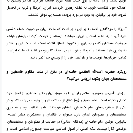
موفق نشد، و در ادامه بر روی جنگ علیه ایران حساب باز کرد، اما در رسیدن به
اهداف خود شکست خورد. به لطف رهبری خردمند ایران، آمریکا و غرب در تحمیل
شروط خود بر ایرانیان، به ویژه در مورد پرونده هسته‌ای، موفق نشدند.
آمریکا با دیدگاهی احمقانه بر این باور است که ملت ایران در صورت حمله دشمن
علیه آن، علیه نظام اسلامی ایران خواهند ایستاد و فرصت کودتا برایشان فراهم
می‌شود، همانطور که در بسیاری از کشورها اتفاق افتاده است، اما ملت ایران وفادار
به رهبری خود هستند و آمریکا و غرب در پی جنگ 12 روزه دریافتند که ملت ایران با
تمامی جریان‌ها، قومیت‌ها و طوایف، خود را از رهبری جدا نمی‌دانند.
رویکرد حضرت آیت‌الله العظمی خامنه‌ای در دفاع از ملت مظلوم فلسطین و
مستضعفان جهان چگونه ارزیابی می‌کنید؟
از زمان تأسیس جمهوری اسلامی ایران تا به امروز، ایران حتی لحظه‌ای از اصول خود
تخطی نکرده است. امام خمینی (ره) دفاع از مستضعفان را واجب می‌دانستند و در
یکی از سخنرانی‌های امام خامنه‌ای، ایشان فرمودند: «این انقلاب چون به یاری
مستضعفان و مظلومان ایمان دارد، همواره با ظالمان و مستکبران درگیر است».
بنابراین، موضع امام خامنه‌ای (مدظله العالی) در حمایت از مظلومان و مستضعفان،
موضعی گذرا نیست، بلکه اصلی از اصول اساسی سیاست جمهوری اسلامی است و