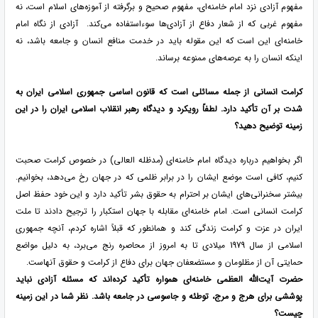
مفهوم آزادی نزد امام خامنه‌ای، مفهوم صحیح و برگرفته از آموزه‌های اسلام است، نه
مفهوم غربی که از شعار دفاع از آزادی‌ها سوءاستفاده می‌کند. آزادی از نگاه امام
خامنه‌ای این است که این مقوله باید در خدمت منافع انسان و جامعه‌ باشد، نه
اینکه انسان را به عرصه‌های ممنوعه برساند.
کرامت انسانی از جمله مسائلی است که قانون اساسی جمهوری اسلامی ایران به
شدت بر آن تأکید دارد. لطفاً رویکرد و دیدگاه رهبر انقلاب اسلامی ایران را در این
زمینه توضیح دهید؟
اگر بخواهیم درباره دیدگاه امام خامنه‌ای (مدظله العالی) در خصوص کرامت صحبت
کنیم، کافی است موضع ایشان را در برابر ظلمی که در جهان رخ می‌دهد، بخوانیم.
بیشتر سخنرانی‌های ایشان بر احترام به حقوق بشر تأکید دارد و این خود حفظ اصل
کرامت انسانی است. امام خامنه‌ای مقابله با جهان استکبار را ترجیح دادند تا ملت
ایران در عزت و کرامت زندگی کند و همانطور که قبلاً اشاره کردم، آنچه جمهوری
اسلامی از سال 1979 میلادی تا به امروز از محاصره رنج می‌برد، به دلیل مواضع
حمایتی آن از مظلومان و مستضعفان جهان برای دفاع از کرامت و حقوق آنهاست.
حضرت آیت‌الله العظمی خامنه‌ای همواره تأکید کرده‌اند که مسئله آزادی نباید
پوششی برای هرج و مرج، توطئه و جاسوسی در جامعه باشد. نظر شما در این زمینه
چیست؟