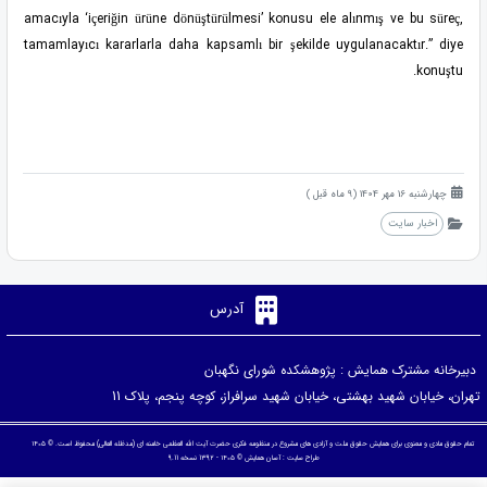
amacıyla ‘içeriğin ürüne dönüştürülmesi’ konusu ele alınmış ve bu süreç,
tamamlayıcı kararlarla daha kapsamlı bir şekilde uygulanacaktır.” diye
konuştu.
چهارشنبه 16 مهر 1404 (9 ماه قبل )
اخبار سایت
آدرس
دبیرخانه مشترک همایش : پژوهشکده شورای نگهبان
تهران، خیابان شهید بهشتی، خیابان شهید سرافراز، کوچه پنجم، پلاک 11
تمام حقوق مادی و معنوی برای همایش حقوق ملت و آزادی های مشروع در منظومه فکری حضرت آیت الله العظمی خامنه ای (مدظله العالی) محفوظ است. © ۱۴۰۵
طراح سایت :
آسان همایش
© ۱۴۰۵ - 1392 نسخه 9.11