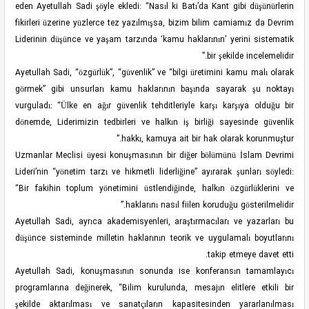
eden Ayetullah Sadi şöyle ekledi: “Nasıl ki Batı’da Kant gibi düşünürlerin
fikirleri üzerine yüzlerce tez yazılmışsa, bizim bilim camiamız da Devrim
Liderinin düşünce ve yaşam tarzında ‘kamu haklarının’ yerini sistematik
bir şekilde incelemelidir.”
Ayetullah Sadi, “özgürlük”, “güvenlik” ve “bilgi üretimini kamu malı olarak
görmek” gibi unsurları kamu haklarının başında sayarak şu noktayı
vurguladı: “Ülke en ağır güvenlik tehditleriyle karşı karşıya olduğu bir
dönemde, Liderimizin tedbirleri ve halkın iş birliği sayesinde güvenlik
hakkı, kamuya ait bir hak olarak korunmuştur.”
Uzmanlar Meclisi üyesi konuşmasının bir diğer bölümünü İslam Devrimi
Lideri’nin “yönetim tarzı ve hikmetli liderliğine” ayırarak şunları söyledi:
“Bir fakihin toplum yönetimini üstlendiğinde, halkın özgürlüklerini ve
haklarını nasıl fiilen koruduğu gösterilmelidir.”
Ayetullah Sadi, ayrıca akademisyenleri, araştırmacıları ve yazarları bu
düşünce sisteminde milletin haklarının teorik ve uygulamalı boyutlarını
takip etmeye davet etti.
Ayetullah Sadi, konuşmasının sonunda ise konferansın tamamlayıcı
programlarına değinerek, “Bilim kurulunda, mesajın elitlere etkili bir
şekilde aktarılması ve sanatçıların kapasitesinden yararlanılması