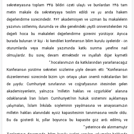
sekreteryasına toplam 345 bildiri özeti ulaştı ve bunlardan 245 tam
metin makale da sekreteryaya teslim edildi ve şu anda hakem
değerlendirme sürecindedir. 462 akademisyen ve uzman bu makalelerin
yazımını üstlenmiş durumda ve ülke genelindeki çeşitli üniversitelerden 65
değerli hoca bu makaleleri değerlendirme görevini yürütüyor. Ayrıca
burada bulunan 16 kişi - ki kendileri konferansın bilim kurulu üyeleridir - ön
oturumlarda veya makale yazımında katkı sunma şerefine nail
olmuşlardır. Bu süreç devam etmektedir ve inşallah diğer kıymetli
hocalarımızın da katkılarından yararlanacağız.”
Konferansın yürütme sekreteri sözlerine şöyle devam etti: “Konferansın
düzenlenmesi sürecinde bizim için ortaya çıkan önemli noktalardan biri
de şuydu: Cumhuriyet sınırlarının ve coğrafyasının ötesinden gelen
akademisyenlerin, yalnızca ‘milletin hakları ve özgürlükler’ alanına
odaklanarak İran İslam Cumhuriyeti’nin hukuk sistemini açıklamaya
çalışmaları, İslam İnkılabı söyleminin yayılmasına ve anayasamızın
milletin hakları alanındaki eşsiz kapasitesinin tanınmasına vesile oldu.
Bu da gösterdi ki, yıllar boyunca bu kapasite göz ardı edilmiş ve
yeterince ele alınmamıştır.”