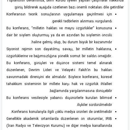
Toplantının devamında, bilim kurulu üyeleri yapılan çalışmalar hakkında
görüş bildirerek aşağıda özetlenen bazı önemli noktaları dile getirdiler:
Konferansın teorik sonuçlarının uygulamaya geçirilmesi için
gerekli tedbirlerin alınması vurgulandı.
Bu konferans, “milletin hakları ve meşru özgürlükler” konusuna
dair bir söylem oluşturmuş ya da en azından bu söylemin öncülü
haline gelmiş olup, bu durum büyük bir kazanımdır.
Siyonist rejimin son dayatılmış savaşı, bir milletin haklarına,
özgürlüklerine ve bağımsızlığına yönelik somut bir saldırı örneğidir.
Bu konferans, görüşleri ve düşünce sistemi temel alınarak
düzenlenen, Devrim Lideri ve Velayet-i Fakih’in bu hakları
savunmadaki direnişini ele almalıdır. Böylece konferans, küresel
tahakküm sisteminin bir millete karşı hak ve özgürlük ihlalleri
bağlamında yargılanmasına dönüşebilir.
Bu konferans vesilesiyle yabancı düşünürlerle kurulan bilimsel
ilişkiler sürdürülmelidir.
Konferans konularıyla ilgili çoklu medya ürünleri de üretilmelidir.
Genellikle akademik ortamlarda düzenlenen ön oturumlar, IRIB
(İran Radyo ve Televizyon Kurumu) ve diğer medya kanallarında