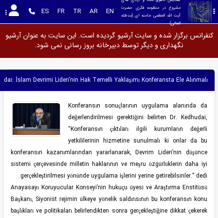
مشروع در منظومه فکری حضرت 
ES
FR
TR
AR
EN
آیت الله العظمی خامنه ای (مدظله 
العالی)
کنفرانس برگزار شده و سایت آرشیو گردیده است. این سایت به عنوان آرشیو
نگهداری و دیگر توسط دبیرخانه بروز رسانی نمی شود.
udai: İslam Devrimi Lideri’nin Hak Temelli Yaklaşımı Konferansta Ele Alınmalı
Konferansın sonuçlarının uygulama alanında da
değerlendirilmesi gerektiğini belirten Dr. Kedhudai,
“Konferansın çıktıları ilgili kurumların değerli
yetkililerinin hizmetine sunulmalı ki onlar da bu
konferansın kazanımlarından yararlanarak, Devrim Lideri’nin düşünce
sistemi çerçevesinde milletin haklarının ve meşru özgürlüklerin daha iyi
gerçekleştirilmesi yönünde uygulama işlerini yerine getirebilsinler.” dedi.
Anayasayı Koruyucular Konseyi’nin hukuçu üyesi ve Araştırma Enstitüsü
Başkanı, Siyonist rejimin ülkeye yönelik saldırısının bu konferansın konu
başlıkları ve politikaları belirlendikten sonra gerçekleştiğine dikkat çekerek