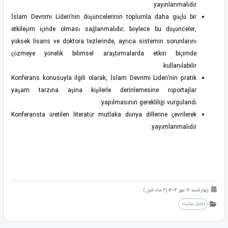
yayınlanmalıdır.
İslam Devrimi Lideri’nin düşüncelerinin toplumla daha güçlü bir
etkileşim içinde olması sağlanmalıdır; böylece bu düşünceler,
yüksek lisans ve doktora tezlerinde, ayrıca sistemin sorunlarını
çözmeye yönelik bilimsel araştırmalarda etkin biçimde
kullanılabilir.
Konferans konusuyla ilgili olarak, İslam Devrimi Lideri’nin pratik
yaşam tarzına aşina kişilerle derinlemesine röportajlar
yapılmasının gerekliliği vurgulandı.
Konferansta üretilen literatür mutlaka dünya dillerine çevrilerek
yayımlanmalıdır.
چهارشنبه 16 مهر 1404 (9 ماه قبل )
اخبار سایت