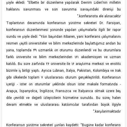
şöyle ekledi: “Elbette bir düzenleme yapılarak Devrim Lideri’nin milletin
haklarını savunması ve son savunma savaşındaki direnişi bu
konferansta ele alınacaktır.”
Toplantının devamında konferansın yürütme sekreteri Dr. Farsiyan,
konferansın düzenlenmesi yönünde yapılan çalışmalarla ilgili bir rapor
sundu ve şöyle dedi: “Yılın başından itibaren, yani konferans çalışmalarını
resmen çeşitli üniversiteler ve bilim merkezlerinde başlattığımız andan bu
yana, toplamda 49 uzmanlık ön oturumu düzenlendi ve bu oturumlara
farklı üniversite ve bilim merkezlerinden 161 akademisyen ve uzman
katıldı. Bu süre zarfında 26 üniversite ile 16 araştırma merkezi ve enstitü
bizimle iş birliği yaptı. Ayrıca Lübnan, İtalya, Pakistan, Kolombiya ve Irak
gibi ülkelerde toplam 7 uluslararası oturum gerçekleştirildi. Konferansın
içeriği - ister ön oturumlar şeklinde olsun ister makale formatında -
Arapça, İspanyolca, İngilizce, Fransızca ve İtalyanca olmak üzere beş
dile çevrildi ve değerli izleyicilerin hizmetine sunuldu. Bu süreç halen
devam etmekte ve uluslararası katılımcılar tarafından büyük ilgiyle
karşılanmaktadır.”
Konferansın yürütme sekreteri şunları kaydetti: “Bugüne kadar konferans