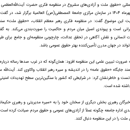
مللی «حقوق ملت و آزادی‌های مشروع در منظومه فکری حضرت آیت‌الله‌العظمی خام
در تاریخ 10 مهرماه 1404 در سازمان مرکزی جامعة المصطفی(ص) العالمیة برگزار شد، در
یت این موضوع گفت: در منظومه‌ فکری رهبر معظم انقلاب، «حقوق ملت» سنجه‌ا
انی است و پیوندی اصیل میان مردم و حاکمیت را صورت‌بندی می‌کند. به گفته
 انسانی و نقش آگاهی در تحقق عدالت، چارچوبی منظومه‌ای و جامع برای طراح
تواند در جهان مدرن تأمین‌کننده بهتر حقوق عمومی باشد.
ه ضرورت تبیین علمی این منظومه افزود: همان‌گونه که در غرب صدها رساله دربار
د جایگاه «حقوق عامه» را در اندیشه و سیره رهبر انقلاب واکاوی کند. آیت‌الله 
نست و خاطرنشان کرد: در شرایطی که کشور با سنگین‌ترین سطح تهدیدات امنیتی م
اشته شده است.
گان رهبری بخش دیگری از سخنان خود را به «سیره مدیریتی و رهبری حکیمانه» 
دیِ اداره جامعه چگونه عملاً از آزادی‌های عمومی و حقوق مردم صیانت کرده است
ملت را در این منظومه دنبال کنند.