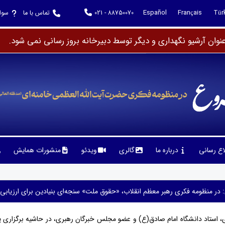
Español
Français
Tür
021 - 88750070
تماس با ما
سوا
وان آرشیو نگهداری و دیگر توسط دبیرخانه بروز رسانی نمی شود.
لاع رسانی
درباره ما
گالری
ویدئو
منشورات همایش
: در منظومه‌ فکری رهبر معظم انقلاب، «حقوق ملت» سنجه‌ای بنیادین برای ارزیاب
ی، استاد دانشگاه امام صادق(ع) و عضو مجلس خبرگان رهبری، در حاشیه برگزاری