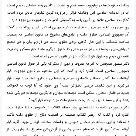
وظایف حکومت‌ها در چارچوب حفظ نظم و امنیت و تأمین رفاه اجتماعی مردم است،
اما در اندیشه اسلامی این وظایف فراتر از برآورده کردن نیازهای مادی مردم است.
"حکومت اسلامی علاوه بر تأمین رفاه، به گسترش فضیلت و معنویت نیز توجه دارد."
وی سپس به نظام سیاسی و حقوق ملت در جمهوری اسلامی ایران پرداخت و گفت:
"در جمهوری اسلامی، حقوق ملت و آزادی‌های مشروع در قانون اساسی به رسمیت
شناخته شده‌اند. با این حال، گاهی برخی حقوق مانند حق آزادی بیان و حق تجمع
در راهپیمایی برجسته می‌شوند، در حالی که حقوق دیگری مانند حق مسکن، وضعیت
اقتصادی مردم و حقوق بازنشستگان نیز در قانون اساسی آمده است."
دکتر منصور همچنین به امر به معروف و نهی از منکر که یکی از اصول قانون اساسی
جمهوری اسلامی است، اشاره کرد و گفت که این مفاهیم در کانون توجهات قرار
گرفته‌اند، اما "گاهی مسائل اقتصادی، سیاسی، اجتماعی و اداری کمتر مورد توجه قرار
می‌گیرند و این نیازمند بررسی دقیق‌تر است." وی افزود که "با توجه به تحولات
جدید در فضای مجازی، ممکن است تجمعات مجازی جایگزین تجمعات فیزیکی شده
باشد و این مسئله نیز باید در بحث حقوق ملت مورد توجه قرار گیرد."
دکتر منصور در ادامه به دغدغه‌های رهبر معظم انقلاب در خصوص حفظ حقوق ملت
اشاره کرد و گفت که "رهبر انقلاب همیشه بر اهمیت دفاع از حقوق ملت تأکید
داشته‌اند و این مسئله در سخنان عمومی و جلسات مختلف ایشان مورد تأکید قرار
گرفته است." وی افزود که مقام معظم رهبری از آزادی‌های مشروع به‌عنوان یکی از