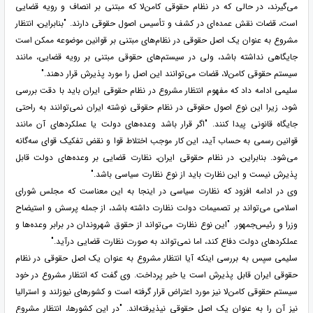
می‌گیرند، در حالی که در نظام حقوقی کامن‌لا که مبتنی بر انصاف و رویه قضایی
است، قضات نقش عمده‌ای در کشف و تأسیس اصول حقوقی دارند. "بنابراین، انتظار
مشروع به عنوان یک اصل حقوقی در نظام‌های مبتنی بر قوانین موضوعه ممکن است
جایگاهی نداشته باشد، ولی در سیستم‌های حقوقی مبتنی بر رویه قضایی، مانند
سیستم حقوقی کامن‌لا، قضات می‌توانند این اصل را مورد پذیرش قرار دهند."
سلیمی ادامه داد که مفهوم انتظار مشروع در نظام حقوقی ایران باید با دقت بررسی
شود، زیرا این نوع اصول حقوقی در نظام حقوقی نوشته ایران نمی‌توانند به راحتی
جایگاه قانونی پیدا کنند. "اگر قرار باشد وعده‌های دولت یا عملکردهای آن مانند
قوانین رسمی به حساب آید، این کار موجب اختلاط قوا و نقض تفکیک قوای سه‌گانه
می‌شود. بنابراین، در نظام حقوقی ایران، نظارت قضایی بر وعده‌های دولت قابل
پذیرش نیست و این نظارت باید از نوع نظارت سیاسی باشد."
وی در ادامه افزود که نظارت سیاسی در اینجا به این معناست که مجلس شورای
اسلامی می‌تواند بر تصمیمات دولت نظارت داشته باشد، از جمله پرسش و استیضاح
وزرا و رئیس‌جمهور. "این نوع نظارت می‌تواند از حقوق شهروندان در برابر وعده‌ها و
عملکردهای دولت دفاع کند، اما نمی‌تواند به صورت نظارت قضایی درآید."
سلیمی سپس به بررسی اینکه آیا انتظار مشروع به عنوان یک اصل حقوقی در نظام
حقوقی ایران قابل پذیرش است یا خیر پرداخت. وی گفت که انتظار مشروع در خود
سیستم حقوقی کامن‌لا نیز مورد اعتراض قرار گرفته است و کشورهای نیوزلند و استرالیا
نیز آن را به عنوان یک اصل حقوقی نپذیرفته‌اند. "در این کشورها، انتظار مشروع