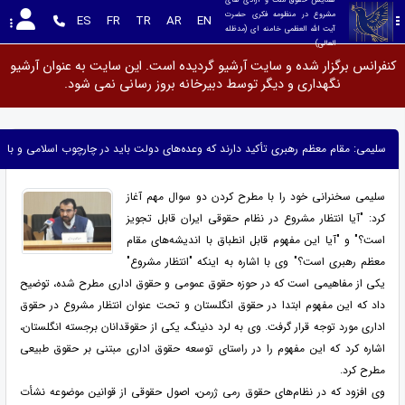
مشروع در منظومه فکری حضرت 
ES
FR
TR
AR
EN
آیت الله العظمی خامنه ای (مدظله 
العالی)
کنفرانس برگزار شده و سایت آرشیو گردیده است. این سایت به عنوان آرشیو
نگهداری و دیگر توسط دبیرخانه بروز رسانی نمی شود.
سلیمی: مقام معظم رهبری تأکید دارند که وعده‌های دولت باید در چارچوب اسلامی و با 
سلیمی سخنرانی خود را با مطرح کردن دو سوال مهم آغاز
کرد: "آیا انتظار مشروع در نظام حقوقی ایران قابل تجویز
است؟" و "آیا این مفهوم قابل انطباق با اندیشه‌های مقام
معظم رهبری است؟" وی با اشاره به اینکه "انتظار مشروع"
یکی از مفاهیمی است که در حوزه حقوق عمومی و حقوق اداری مطرح شده، توضیح
داد که این مفهوم ابتدا در حقوق انگلستان و تحت عنوان انتظار مشروع در حقوق
اداری مورد توجه قرار گرفت. وی به لرد دنینگ، یکی از حقوقدانان برجسته انگلستان،
اشاره کرد که این مفهوم را در راستای توسعه حقوق اداری مبتنی بر حقوق طبیعی
مطرح کرد.
وی افزود که در نظام‌های حقوق رمی ژرمن، اصول حقوقی از قوانین موضوعه نشأت