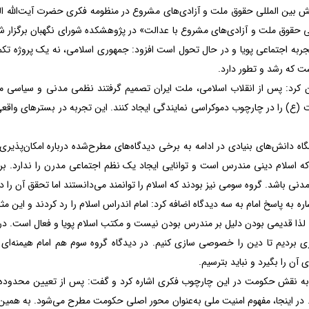
ین المللی حقوق ملت و آزادی‌های مشروع در منظومه فکری حضرت آیت‌الله العظ
قوق ملت و آزادی‌های مشروع با عدالت» در پژوهشکده شورای نگهبان برگزار شد ب
ربه اجتماعی پویا و در حال تحول است افزود: جمهوری اسلامی، نه یک پروژه تکم
ت که رشد و تطور دارد.
کرد: پس از انقلاب اسلامی، ملت ایران تصمیم گرفتند نظمی مدنی و سیاسی مب
(ع) را در چارچوب دموکراسی نمایندگی ایجاد کنند. این تجربه در بسترهای واقعی
 دانش‌های بنیادی در ادامه به برخی دیدگاه‌های مطرح‌شده درباره امکان‌پذیری ن
که اسلام دینی مندرس است و توانایی ایجاد یک نظم اجتماعی مدرن را ندارد. برخ
دنی باشد. گروه سومی نیز بودند که اسلام را توانمند می‌دانستند اما تحقق آن را 
اره به پاسخ امام به سه دیدگاه اضافه کرد: امام اندراس اسلام را رد کردند و این مث
لذا قدیمی بودن دلیل بر مندرس بودن نیست و مکتب اسلام پویا و فعال است. دربا
ردیم تا دین را خصوصی سازی کنیم. در دیدگاه گروه سوم هم امام هیمنه‌ای ر
 آن را بگیرد و نباید بترسیم.
 نقش حکومت در این چارچوب فکری اشاره کرد و گفت: پس از تعیین محدوده‌های
 در اینجا، مفهوم امنیت ملی به‌عنوان محور اصلی حکومت مطرح می‌شود. به همین 