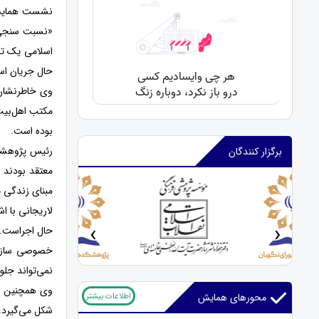
نشست همایش ب
«نسبت سنجی ح
اسلامی یک تج
حال جریان اس
وی خاطرنشان 
مکتب اهل‌بیت 
بوده است.
رئیس پژوهشگاه
برگزار کنندگان
معتقد بودند 
مبنای زندگی م
لاریجانی با اش
‹
›
حال اجراست. 
خصوصی سازی ب
نمی‌تواند جلوی
وی همچنین به
اطلاعات بیشتر
محورهای همایش
شکل می‌گیرد.