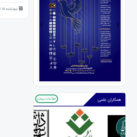
چهارشنبه 15 اسفند 1403 (1 سال قبل )
›
‹
اطلاعات بیشتر
همکاران علمی
‹
›