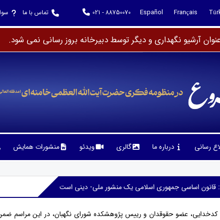
Español
Français
Tür
021 - 88750070
تماس با ما
سوا
وان آرشیو نگهداری و دیگر توسط دبیرخانه بروز رسانی نمی شود.
لاع رسانی
درباره ما
گالری
ویدئو
منشورات همایش
: قانون اساسی جمهوری اسلامی یک منشور ملی- دینی است
ی کدخدایی، عضو حقوقدان و رییس پژوهشکده شورای نگهبان، در این مراسم ض