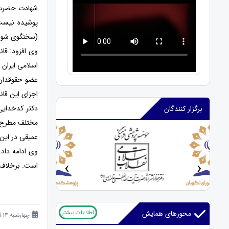
شهادت حضرت 
پوشیده نیست 
(سخنگوی شورا
وی افزود: ق
اسلامی ایران 
عضو حقوقدان 
اجزای این قا
دکتر کدخدایی
برگزار کنندگان
مختلف مطرح کر
عمیقی در این 
وی ادامه داد
‹
›
است. برخلاف ق
اطلاعات بیشتر
محورهای همایش
چهارشنبه 14 آذر 1403 (1 سال قبل )