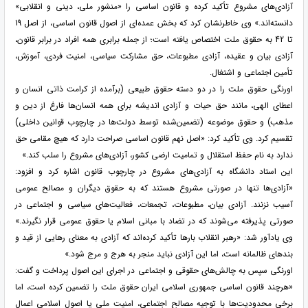
آزادی‌های مشروع تأکید کرده و قانون اساسی را «منشور ملی، دینی و انقلابی»
دانسته‌اند.» وی خاطرنشان کرد که بخش عمده‌ای از اصول قانون اساسی، از اصل 19
تا 42 به حقوق ملت اختصاص یافته است؛ از جمله برابری همه افراد در برابر قانون،
آزادی بیان و عقیده، آزادی مطبوعات، حق مشارکت سیاسی، امنیت فردی، آموزش،
تأمین اجتماعی و اشتغال.
اورنگی حقوق ملت را در دو دسته حقوق طبیعی (برآمده از کرامت ذاتی انسان و
اعطای الهی، مانند حق حیات و آزادی اندیشه برای همه انسان‌ها فارغ از دین و
مذهب) و حقوق موضوعه (تضمین‌شده توسط دولت‌ها در چارچوب قوانین داخلی)
تقسیم کرد. وی تأکید کرد: «اصل نهم قانون اساسی صراحت دارد که هیچ مقامی حق
ندارد به نام حفظ استقلال و تمامیت ارضی کشور، آزادی‌های مشروع را سلب کند.»
این استاد دانشگاه به آزادی‌های مشروع در چارچوب قانون اشاره کرد و افزود:
«آزادی‌ها تنها در صورتی مشروع هستند که به حقوق دیگران و مصالح عمومی
آسیب نزنند. آزادی بیان، مطبوعات، تجمعات، فعالیت‌های سیاسی و اجتماعی در
صورتی پذیرفته می‌شوند که در تضاد با مبانی اسلام یا حقوق عمومی قرار نگیرند.»
وی یادآور شد: «رهبر انقلاب بارها تأکید کرده‌اند که آزادی به معنای رهایی از قید و
بندهای ظالمانه است، اما این آزادی نباید منجر به هرج و مرج شود.»
اورنگی سپس به چالش‌های حقوقی و اجتماعی در اجرای این اصول پرداخت و گفت:
«هرچند قانون اساسی جمهوری اسلامی ایران حقوق ملت را تضمین کرده است، اما
برخی محدودیت‌ها با توجیه مصالح اجتماعی، امنیت ملی یا اصول اسلامی اعمال