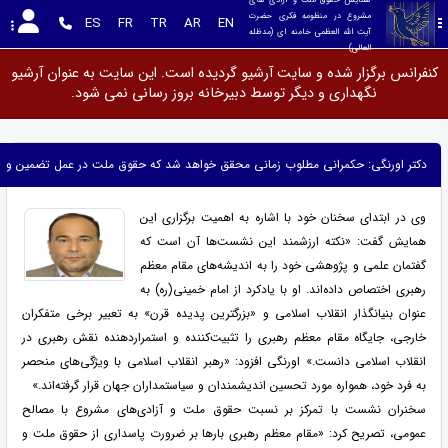
مشروع در منظومه فکری حضرت 
ES
FR
TR
AR
EN
آیت الله العظمی خامنه ای (مدظله 
العالی)
کنفرانس برگزار شده و سایت آرشیو گردیده است. این سایت به عنوان آرشیو
نگهداری و دیگر توسط دبیرخانه بروز رسانی نمی شود.
دکتر اورنگی: حکمرانی مطلوب زمانی محقق خواهد شد که حقوق ملت در عمل تضمین و اج
وی در ابتدای سخنان خود با اشاره به اهمیت برگزاری این
همایش گفت: «نکته ارزشمند این نشست‌ها آن است که
گفتمان علمی و پژوهشی خود را به اندیشه‌های مقام معظم
رهبری اختصاص داده‌اند. او با یادکرد از امام خمینی(ره) به
عنوان بنیانگذار انقلاب اسلامی و «بزرگترین پدیده قرن» به تعبیر برخی متفکران
خارجی، جایگاه مقام معظم رهبری را تثبیت‌کننده و استمراردهنده نقش رهبری در
انقلاب اسلامی دانست.» اورنگی افزود: «رهبر انقلاب اسلامی با ویژگی‌های منحصر
به فرد خود، همواره مورد تحسین اندیشمندان و سیاستمداران جهان قرار گرفته‌اند.»
سخنران نشست با تمرکز بر نسبت حقوق ملت و آزادی‌های مشروع با مصالح
عمومی، تصریح کرد: «مقام معظم رهبری بارها بر ضرورت پاسداری از حقوق ملت و