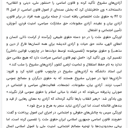
آزادی‌های مشروع تأکید کرده و قانون اساسی را «منشور ملی، دینی و انقلابی»
دانسته‌اند.» وی خاطرنشان کرد که بخش عمده‌ای از اصول قانون اساسی، از اصل 19
تا 42 به حقوق ملت اختصاص یافته است؛ از جمله برابری همه افراد در برابر قانون،
آزادی بیان و عقیده، آزادی مطبوعات، حق مشارکت سیاسی، امنیت فردی، آموزش،
تأمین اجتماعی و اشتغال.
اورنگی حقوق ملت را در دو دسته حقوق طبیعی (برآمده از کرامت ذاتی انسان و
اعطای الهی، مانند حق حیات و آزادی اندیشه برای همه انسان‌ها فارغ از دین و
مذهب) و حقوق موضوعه (تضمین‌شده توسط دولت‌ها در چارچوب قوانین داخلی)
تقسیم کرد. وی تأکید کرد: «اصل نهم قانون اساسی صراحت دارد که هیچ مقامی حق
ندارد به نام حفظ استقلال و تمامیت ارضی کشور، آزادی‌های مشروع را سلب کند.»
این استاد دانشگاه به آزادی‌های مشروع در چارچوب قانون اشاره کرد و افزود:
«آزادی‌ها تنها در صورتی مشروع هستند که به حقوق دیگران و مصالح عمومی
آسیب نزنند. آزادی بیان، مطبوعات، تجمعات، فعالیت‌های سیاسی و اجتماعی در
صورتی پذیرفته می‌شوند که در تضاد با مبانی اسلام یا حقوق عمومی قرار نگیرند.»
وی یادآور شد: «رهبر انقلاب بارها تأکید کرده‌اند که آزادی به معنای رهایی از قید و
بندهای ظالمانه است، اما این آزادی نباید منجر به هرج و مرج شود.»
اورنگی سپس به چالش‌های حقوقی و اجتماعی در اجرای این اصول پرداخت و گفت:
«هرچند قانون اساسی جمهوری اسلامی ایران حقوق ملت را تضمین کرده است، اما
برخی محدودیت‌ها با توجیه مصالح اجتماعی، امنیت ملی یا اصول اسلامی اعمال