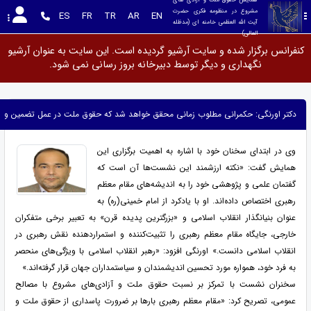
مشروع در منظومه فکری حضرت 
ES
FR
TR
AR
EN
آیت الله العظمی خامنه ای (مدظله 
العالی)
کنفرانس برگزار شده و سایت آرشیو گردیده است. این سایت به عنوان آرشیو
نگهداری و دیگر توسط دبیرخانه بروز رسانی نمی شود.
دکتر اورنگی: حکمرانی مطلوب زمانی محقق خواهد شد که حقوق ملت در عمل تضمین و اج
وی در ابتدای سخنان خود با اشاره به اهمیت برگزاری این
همایش گفت: «نکته ارزشمند این نشست‌ها آن است که
گفتمان علمی و پژوهشی خود را به اندیشه‌های مقام معظم
رهبری اختصاص داده‌اند. او با یادکرد از امام خمینی(ره) به
عنوان بنیانگذار انقلاب اسلامی و «بزرگترین پدیده قرن» به تعبیر برخی متفکران
خارجی، جایگاه مقام معظم رهبری را تثبیت‌کننده و استمراردهنده نقش رهبری در
انقلاب اسلامی دانست.» اورنگی افزود: «رهبر انقلاب اسلامی با ویژگی‌های منحصر
به فرد خود، همواره مورد تحسین اندیشمندان و سیاستمداران جهان قرار گرفته‌اند.»
سخنران نشست با تمرکز بر نسبت حقوق ملت و آزادی‌های مشروع با مصالح
عمومی، تصریح کرد: «مقام معظم رهبری بارها بر ضرورت پاسداری از حقوق ملت و