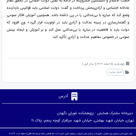
حجت الاسلام و المسلمین خسروپناه در ادامه به نقش دولت اسلامی در تحقق نظام
عادلانه اجتماعی و آزادی‌بخش پرداخت و گفت: دولت اسلامی باید قوانینی بازدارنده
وضع کند که مبارزه با بی‌عدالتی را در پی داشته باشد. همچنین آموزش افکار عمومی
و گفتمان‌سازی در زمینه عدالت و آزادی باید در اولویت قرار گیرد.» وی افزود که
دولت باید با قاطعیت در مبارزه با بی‌عدالتی عمل کند و بر آموزش و ایجاد بینش
عمومی در خصوص مفاهیم عدالت و آزادی تأکید کند.
چهارشنبه 15 اسفند 1403 (1 سال قبل )
اخبار سایت
آدرس
دبیرخانه مشترک همایش : پژوهشکده شورای نگهبان
تهران، خیابان شهید بهشتی، خیابان شهید سرافراز، کوچه پنجم، پلاک 11
تمام حقوق مادی و معنوی برای همایش حقوق ملت و آزادی های مشروع در منظومه فکری حضرت آیت الله العظمی خامنه ای (مدظله العالی) محفوظ است. © ۱۴۰۵