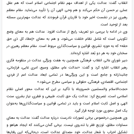
انقلاب گفت: عدالت یکی از اهداف مهم نظام اجتماعی اسلام است که هم عقل
عملی بر حسن آن حکم می‌کند و هم وحی الهی آن را تأیید می‌نماید. مقام معظم
رهبری نیز در نشست اخیر خود با قاریان قرآن فرمودند که عدالت مهم‌ترین مسئله
بعد از توحید است.
وی در ادامه با بررسی دو تعریف رایج از عدالت افزود: عدالت هم به معنای وضع
تکوینی است که شامل نظام خلقت می‌شود، و هم به معنای «إعطاء کل ذی حق
حقه» که به حوزه تشریع، قوانین و سیاست‌گذاری مربوط است. مقام معظم رهبری در
سخنان خود به هر دو بُعد اشاره کرده‌اند.
دبیر شورای عالی انقلاب فرهنگی همچنین به هفت ویژگی عدالت در منظومه فکری
رهبر انقلاب اشاره کرد و گفت: «عدالت عام، مطلق، وسیع، امری غایی، فرازمانی،
جانبدارانه و جامع است و این ویژگی‌ها در تمامی ابعاد عدالت اعم از فردی،
اجتماعی، اقتصادی، فرهنگی، حقوقی و سیاسی مطرح می‌شود.»
حجت‌الاسلام والمسلمین خسروپناه با تأکید بر این که عدالت محور اصلی نظام
اسلامی است، تصریح کرد: عدالت یک حق ثابت، طبیعی و فطری، نیاز بشری، سنت
الهی و اصل ثابت اسلام است و باید در تمامی قوانین و سیاست‌گذاری‌ها به‌عنوان
یک اصل محوری مورد توجه قرار گیرد.
وی همچنین درخصوص برخی تصورات نادرست درباره عدالت گفت: عدالت به معنای
مساوات مطلق، توزیع فقر یا تندروی نیست. برخی گمان می‌کنند که ایجاد هیاهو و
تشکیل احزاب با شعار عدالت، خود مصداق عدالت است، درحالی‌که این رفتارها