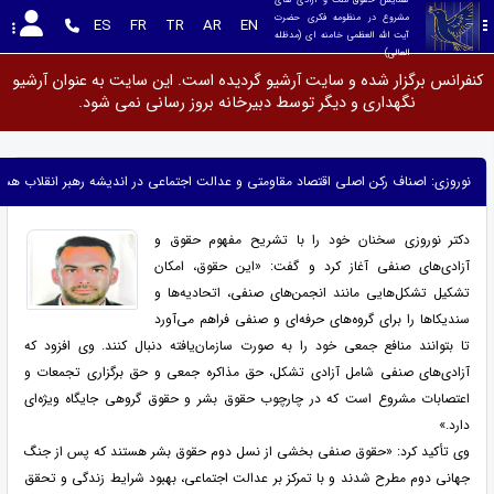
مشروع در منظومه فکری حضرت 
ES
FR
TR
AR
EN
آیت الله العظمی خامنه ای (مدظله 
العالی)
کنفرانس برگزار شده و سایت آرشیو گردیده است. این سایت به عنوان آرشیو
نگهداری و دیگر توسط دبیرخانه بروز رسانی نمی شود.
نوروزی: اصناف رکن اصلی اقتصاد مقاومتی و عدالت اجتماعی در اندیشه رهبر انقلاب هست
دکتر نوروزی سخنان خود را با تشریح مفهوم حقوق و
آزادی‌های صنفی آغاز کرد و گفت: «این حقوق، امکان
تشکیل تشکل‌هایی مانند انجمن‌های صنفی، اتحادیه‌ها و
سندیکاها را برای گروه‌های حرفه‌ای و صنفی فراهم می‌آورد
تا بتوانند منافع جمعی خود را به صورت سازمان‌یافته دنبال کنند. وی افزود که
آزادی‌های صنفی شامل آزادی تشکل، حق مذاکره جمعی و حق برگزاری تجمعات و
اعتصابات مشروع است که در چارچوب حقوق بشر و حقوق گروهی جایگاه ویژه‌ای
دارد.»
وی تأکید کرد: «حقوق صنفی بخشی از نسل دوم حقوق بشر هستند که پس از جنگ
جهانی دوم مطرح شدند و با تمرکز بر عدالت اجتماعی، بهبود شرایط زندگی و تحقق