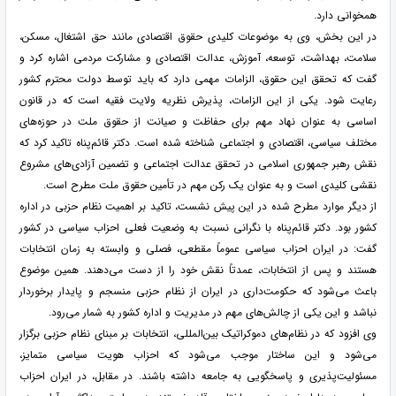
همخوانی دارد.
در این بخش، وی به موضوعات کلیدی حقوق اقتصادی مانند حق اشتغال، مسکن،
سلامت، بهداشت، توسعه، آموزش، عدالت اقتصادی و مشارکت مردمی اشاره کرد و
گفت که تحقق این حقوق، الزامات مهمی دارد که باید توسط دولت محترم کشور
رعایت شود. یکی از این الزامات، پذیرش نظریه ولایت فقیه است که در قانون
اساسی به عنوان نهاد مهم برای حفاظت و صیانت از حقوق ملت در حوزه‌های
مختلف سیاسی، اقتصادی و اجتماعی شناخته شده است. دکتر قائم‌پناه تاکید کرد که
نقش رهبر جمهوری اسلامی در تحقق عدالت اجتماعی و تضمین آزادی‌های مشروع
نقشی کلیدی است و به عنوان یک رکن مهم در تأمین حقوق ملت مطرح است.
از دیگر موارد مطرح شده در این پیش نشست، تاکید بر اهمیت نظام حزبی در اداره
کشور بود. دکتر قائم‌پناه با نگرانی نسبت به وضعیت فعلی احزاب سیاسی در کشور
گفت: در ایران احزاب سیاسی عموماً مقطعی، فصلی و وابسته به زمان انتخابات
هستند و پس از انتخابات، عمدتاً نقش خود را از دست می‌دهند. همین موضوع
باعث می‌شود که حکومت‌داری در ایران از نظام حزبی منسجم و پایدار برخوردار
نباشد و این یکی از چالش‌های مهم در مدیریت و اداره کشور به شمار می‌رود.
وی افزود که در نظام‌های دموکراتیک بین‌المللی، انتخابات بر مبنای نظام حزبی برگزار
می‌شود و این ساختار موجب می‌شود که احزاب هویت سیاسی متمایز،
مسئولیت‌پذیری و پاسخگویی به جامعه داشته باشند. در مقابل، در ایران احزاب