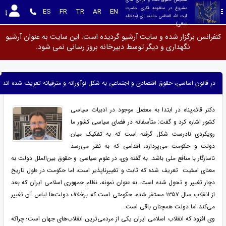
مشروع در منظومه فکری حضرت 
ES
FR
TR
AR
EN
آیت الله العظمی خامنه ای (مدظله 
العالی)
کنفرانس برگزار شده و سایت آرشیو گردیده است. این سایت به عنوان آرشیو
نگهداری و دیگر توسط دبیرخانه بروز رسانی نمی شود.
در قانون اساسی، حقوق اقتصادی و اجتماعی به شکل نوآورانه و مترقیانه تعریف شده اند
دکتر قائم‌پناه در ابتدا به معضل موجود در ادبیات سیاسی
کشور اشاره کرد و گفت: متأسفانه در فضای سیاسی کشور ما
رویکردی نادرست شکل گرفته است که به تفکیک میان
دولت و حکومت می‌پردازد، اقدامی که به نظر می‌رسد
ناسازگار با منافع ملی باشد. به گفته وی، در علوم سیاسی و حقوق بین‌الملل دولت به
معنای استیت تعریف شده که ثابت و تغییرناپذیر است، اما حکومت در طول تاریخ
دچار تغییر و تحول شده است. به عنوان نمونه، نظام جمهوری اسلامی ایران که بعد
از انقلاب سال ۱۳۵۷ مستقر شده، حکومتی است که برخلاف دولت‌ها لباس آن تغییر
می‌کند اما دولت همچنان باقی است.
وی افزود که انقلاب اسلامی ایران یکی از مردمی‌ترین انقلاب‌های جهان است؛ چراکه