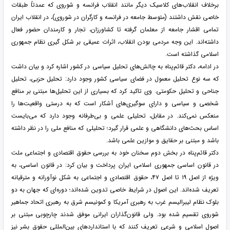
برخلاف انقلاب‌های کلاسیک دیگر مانند انقلاب فرانسه و شوروی که عمدتاً طبقات
خاصی نقش داشتند (متوسط جامعه در فرانسه و کارگران در شوروی)، در انقلاب ایران
تمامی اقشار جامعه از معلمان گرفته تا کشاورزان، تجار و کارمندان حضور فعال
داشته‌اند. این وجه مردمی بودن انقلاب، اثرات عمیقی بر شکل ‌گیری نظام جمهوری
اسلامی گذاشته است.
در ادامه، دکتر قائم‌پناه به چالش‌های تحلیل سیاسی در کشور اشاره کرد و بیان داشت
که سه نوع تحلیل معمول در فضای سیاسی کشور وجود دارد: تحلیل حزبی، تحلیل
جناحی و تحلیل حکومتی. وی تاکید کرد که بسیاری از این تحلیل‌ها مبتنی بر منافع
شخصی و سیاسی و دارای سوگیری‌های آشکار است که به درستی واقعیت‌ها را
منعکس نمی‌کند. در مقابل، تحلیلی علمی و بی‌طرفانه وجود دارد که می‌بایست
اساس بحث‌های دانشگاهی و علمی قرار گیرد؛ تحلیلی که منافع ملی را در نظر داشته
باشد و مبتنی بر حقایق و موازین علمی باشد.
دکتر قائم‌پناه در بخش دوم سخنان خود به بررسی حقوق اقتصادی و اجتماعی ملت
در قانون اساسی جمهوری اسلامی ایران پرداخت و بیان کرد: در قانون اساسی، به
ویژه از اصل ۱۹ تا اصل ۴۷، حقوق اقتصادی و اجتماعی به شکل نوآورانه و مترقیانه
تعریف شده‌اند. این اصول در شرایط خاصی تدوین شده‌اند؛ دوره‌ای که جهان به دو
بلوک نظام لیبرالیسم غرب به رهبری آمریکا و کمونیسم شرق به رهبری اتحاد جماهیر
شوروی تقسیم شده بود. ولی قانون‌گذاران ایرانی موفق شدند چارچوبی مبتنی بر
اصول اسلامی و شرعی تعریف کنند که با استانداردهای بین‌المللی حقوق بشر نیز