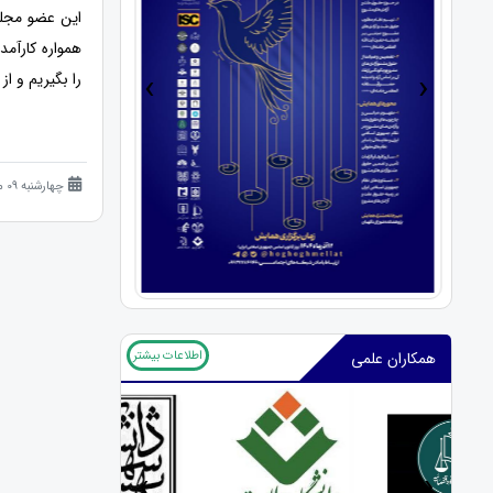
این عضو مجلس
همواره کارآمد
›
‹
را بگیریم و ا
چهارشنبه 09 مهر 1404 (10 ماه قبل )
اطلاعات بیشتر
همکاران علمی
‹
›