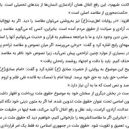
 کانت عليهم»
، این رفع اغلال همان آزادسازی انسان‌ها از بندهای تحمیلی است. یا
 و حکمت‌محوری از مقاصد اصلی است.»
فزود: «در روایات اهل‌بیت(ع) نیز به‌روشنی می‌توان مقاصد را دید. اگر به نهج‌البل
، آزادی و صیانت از حقوق مردم آمده است. بنابراین، کسی که می‌گوید مقاصد را
متن دین وجود دارد و ما با مراجعه مستقیم به قرآن و حدیث می‌توانیم آنها را است
ه‌ای رایج اشاره کرد و گفت: «برخی می‌پرسند اگر میان نصوص و مقاصد تزاحم پیش
در بسیاری از موارد چنین تزاحمی پیش نمی‌آید، زیرا نصوص خود ناظر به مقاصد ه
 حذف کنیم. باید با دقت و اجتهاد روشمند راه‌حلی یافت.»
ح این موضوع به روایتی از حضرت صادق (ع) اشاره کرد و گفت: «امام صادق(ع) در 
صاحب حق باید به حق خود برسد. اینجا امام با تمسک به قاعده نفی ظلم و لزوم 
د و نص است که ما به آن نیاز دارد.»
دوست در بخش دیگری از سخنان خود به موضوع حقوق ملت پرداخت و اظهار داش
ن اساسی تحت عنوان حقوق ملت تدوین شده، اما اگر به متون دینی خود نگاه کن
عدالت، آزادی، کرامت، رشد عقل و رفع اغلال تأکید می‌کند، همه اینها در حقیقت
 «بنابراین اگر ما مقاصدالشریعه را بازخوانی کنیم، خواهیم دید که حقوق ملت در منا
نی، تعمیق و تقویت شود. حقوق ملت در جمهوری اسلامی نه فقط یک امر قراردادی 