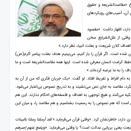
وع «مقاصدالشریعه و حقوق
ی آن، آسیب‌های رویکردهای
 دارد، اظهار داشت: «مقصود
قتی از علل‌الشرایع سخن
هداف کلان شریعت و بعثت انبیاء نظر دارد.»
ن شده است. اگر قرآن را باز کنیم، می‌بینیم هدف بعثت پیامبر اکرم(ص)
و حفظ کرامت انسان معرفی شده است. اینها همه مقاصدالشریعه است و ما
 را به ما عرضه کرده‌اند.»
 دام افراط و تفریط افتاد. او گفت: «یک جریان فکری که من از آن به
رویکرد، مقاصد به جای نص می‌نشیند و به تدریج نصوص بی‌اعتبار می‌شود.
کیه می‌کنند و هیچ توجهی به اهداف و فلسفه‌های احکام ندارند. این هم
ین است که هم نصوص را به رسمیت بشناسیم و هم مقاصد را، و میان این
صدی دارد، خاطرنشان کرد: «وقتی قرآن می‌فرماید:«
لقد أرسلنا رسلنا بالبینات
یعت یعنی برپایی عدالت است؟ یا وقتی می‌فرماید: «
ویضع عنهم إصرهم