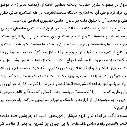
روع در منظومه فکری حضرت آیت‌الله‌العظمی خامنه‌ای (مدظله‌العالی)» با موض
 ایراد کرد و طی آن به تشریح جایگاه مقاصدالشریعه در فقه اسلامی، مبانی نظر
یطی و نسبت آن با حقوق ملت در قانون اساسی جمهوری اسلامی پرداخت.
سخنان خود با اشاره به اینکه مقاصدالشریعه در تاریخ فقه اسلامی سابقه‌ای طولانی
یعه اهداف و فلسفه تشریع احکام است و این بحث غیر از علل‌الشرایع است. و
ور حکمت‌ها و فلسفه‌های برخی احکام جزئی است، اما مقاصدالشریعه به غایات و ا
 منابع اسلامی ما، چه قرآن کریم و چه روایات اهل‌بیت(ع)، مقاصد به روشنی بیا
 حکمت، تزکیه نفس‌ها، اقامه قسط، رفع اغلال، دعوت از ظلمات به نور، رشد عقل 
اصد نیاز به اختراع و ابتکار عقلانی محض نداریم، بلکه خود نصوص الهی این اهداف
 خبرگان رهبری با تقسیم‌بندی رویکردها نسبت به مقاصد، هشدار داد که نباید به
اد می‌کنم، تنها به اهداف شریعت اکتفا کرده و نصوص را کنار می‌گذارد. در این 
انی داریم که من آن را "نصبسند" می‌نامم، یعنی کسانی که صرفاً بر ظاهر نصوص ت
دین را به مجموعه‌ای از گزاره‌های خشک و غیرکارآمد تبدیل می‌کند. راه درست ا
ر کنیم.»
وست با تأکید بر اینکه قرآن کریم سرشار از آموزه‌هایی است که به‌روشنی جنبه مقا
لکتاب والميزان ليقوم الناس بالقسط»
، آیا این چیزی جز تصریح به یکی از مقاصد شر