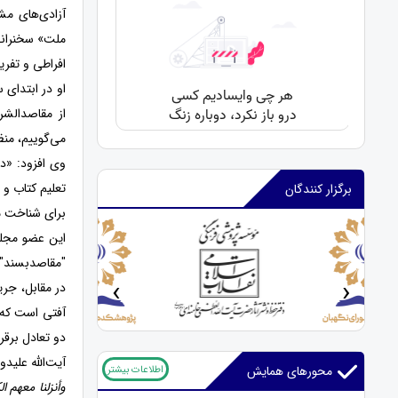
آزادی‌های مش
ملت» سخنرانی
افراطی و تفر
او در ابتدای 
از مقاصدالشر
می‌گوییم، منظ
وی افزود: «در
تعلیم کتاب و
برگزار کنندگان
برای شناخت مق
این عضو مجلس
"مقاصدبسند" ی
‹
›
در مقابل، جری
آفتی است که 
دو تعادل برقرا
آیت‌الله علید
اطلاعات بیشتر
محورهای همایش
وأنزلنا معهم ا