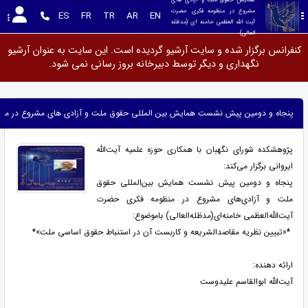
مشروع در منظومه فکری حضرت 
ES
FR
TR
AR
EN
آیت الله العظمی خامنه ای (مدظله 
العالی)
کنفرانس برگزار شده و سایت آرشیو گردیده است. این سایت به عنوان آرشیو
نگهداری و دیگر توسط دبیرخانه بروز رسانی نمی شود.
پنجاه و دومین پیش نشست همایش بین‌ المللی حقوق ملت و آزادی‌ های مشروع در منظومه
پژوهشکده شورای نگهبان با همکاری حوزه علمیه آیت‌الله
ایروانی برگزار می‌کند:
پنجاه و دومین پیش نشست همایش بین‌المللی حقوق
ملت و آزادی‌های مشروع در منظومه فکری حضرت
آیت‌الله‌العظمی خامنه‌ای(مدظله‌العالی) باموضوع:
*«تبیین نظریه مقاصدالشریعه و کاربست آن در استنباط حقوق اساسی ملت»*
ارائه دهنده:
آیت‌الله ابوالقاسم علیدوست