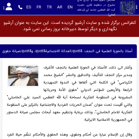
مشروع در منظومه فکری حضرت 
ES
FR
TR
AR
EN
آیت الله العظمی خامنه ای (مدظله 
العالی)
کنفرانس برگزار شده و سایت آرشیو گردیده است. این سایت به عنوان آرشیو
نگهداری و دیگر توسط دبیرخانه بروز رسانی نمی شود.
أستاذ بالحوزة العلمیة فی النجف: &quot;العدالة الاجتماعیة&quot; و&quot;صیانة حقوق الناس&quot; یعتبران من أبرز إهتمامات الإمام الخامنئی
وأشار الى ذلك، الأستاذ في الحوزة العلمية بالنجف الأشرف
ومدير مركز النجف للتأليف والتدقيق والنشر "الشيخ محمد
الكرباسي" في الكلمة التي ألقاها في الندوة التمهيدية
الرابعة والأربعين للمؤتمر الدولي "حقوق الأمة وحرياتها
المشروعة في المنظومة الفكرية لسماحة آية الله العظمى السيد علي الخامنئي"
والتي أقيمت تحت عنوان "ضمان الحريات الفردية والاجتماعية بالتركيز على المنظومة
الفكرية للامام الخامنئي"، وذلك برعاية وتنظيم معهد أبحاث مجلس صيانة الدستور
في الجمهورية الاسلامية الايرانية.
وقال إن الإسلام عبارة عن أحكام وحقوق، وهذه الحقوق والأحكام تنظّم حياة الفرد