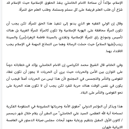
الإسلام، مؤكداً أن سماحة الامام الخامنئي ينفذ الحقوق الإسلامية حيث الإسلام قد
شرّع أن طلب العلم فريضة على كل مسلم ومسلمة، وطلب العلم حق للمرأة.
وقال إن الولي الفقيه هو الذي يدعو إلى تنفيذ هذا الحق للمرأة، لكن يجب أن
تكون المرأة محافظة على الهوية الإسلامية ولا تكون كالمرآة للمرأة الغربية بل هناك
تأسيس ونموذج راق للمرأة الإسلامية وتقتدي بالسيدة فاطمة الزهراء(س) والسيدة
زينب(عليها السلام) حيث حملت الرسالة وهما من النماذج المهمة في الإسلام يجب
الاقتداء بهما.
وفي الختام، قال الشيخ محمد الكرباسي إن الامام الخامنئي یؤكد في خطاباته دوماً
على التوازن بين الأمن والحريات حيث يرى أن الحريات لا يجوز أن تكون غطاء
للفوضى والتأمر والتجسس في المجتمع لأن هذا ليس من الحريات أصلاً فيجب أن
يكون في نفس الوقت هناك حرية للفرد لكن يجب أن لا تكون هذه الحرية على
نحو الفوضى والتأمر على البلاد.
هذا ويذكر أن المؤتمر الدولي "حقوق الأمة وحرياتها المشروعة في المنظومة الفكرية
لسماحة آية الله العظمى السيد علي الخامنئي" من المقرر أن يقام خلال شهر ديسمبر
/ کانون الأول المقبل بتنظيم ورعاية معهد أبحاث مجلس صيانة الدستور في العاصمة
الايرانية طهران.