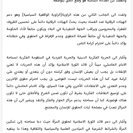
والقصد من العدالة الشاملة هو وضع الحق بموضعه.
ولفت الى الجانب الثاني من هذه الزاوية(الزاوية الواقعية السياسية) وهو دعم
الهيئات الرقابية ضد الفساد بحيث يحثّ الهيئات الرقابية دائماً على تحسين الظروف
للفقراء والمحرومين ويراقب الجهة التنفيذية في البلاد ويكون متابعاً لأداء الحكومة
والجهة التنفيذية أي متابعاً لصيانة الحقوق وعدم الإفراط في الحقوق وفي خطاباته
يؤكد دائماً على احترام كرامة الناس.
وأشار الى الحرية الفكرية الدينية والحرية الفردية في المنظومة الفكرية لسماحة
الامام الخامنئي، مبيناً أن قائد الثورة الاسلامية يؤكد أن هذه الحريات لا تعني
الإنفلات بل يجب أن يعيش الإنسان وفق كرامته دون أن يتعدى أو يعتدي على
كرامة غيره، كما أن هذه الحريات ليست الفوضى بل يجب احترام حقوق الآخرين
وعدم التعدى على الاعتقادات الأخرى وفي هذا السياق، يؤكد الامام الخامنئي دائماً
على توسيع النقاشات الفكرية بشرط أن تكون ضمن الشرع والأخلاق حتى لا تكون
هناك فوضوية، كما أن سماحته يدعم مراكز الحوار والفكر والنقد ويشير الى أن هذه
المراكز تصبّ في مصلحة ثبات الحقوق للإنسان والمجتمع.
وأشار الى دعم قائد الثورة الاسلامية لحقوق المرأة حيث دعا سماحته إلى تمكين
المرأة بالشرائط الشرعية في الميادين العلمية والسياسية والثقافية وهذا ما يبتغيه