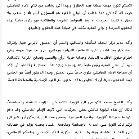
الاسلام تكون مهمته صيانة هذه الحقوق ولهذا آتي بشاهد من كلام الامام الخامنئي
حيث قد أكد في عدة خطب أن الولي الفقيه هو المسؤول أمام الله والشعب ولا
يحق له تقييد الحريات إلا وفق الضوابط الشرعية والعقلائية فهو يكون حامياً لهذه
الحقوق المترتبة والولي الفقيه مكلف في صيانة هذه الحقوق وتطبيقها".
وأكد مدير مركز النجف للتأليف والتدقيق والنشر أن الدستور الإيراني صيغ بإشراف
علماء كبار بعد انتصار الثورة الاسلامية الايرانية ويحتوي على عدة مواد مهمة وهي
احترام حقوق الأقليات الدينية، وحماية حرية الرأي والتعبير، وضمان الكرامة الإنسانية،
مبيناً أن الولي الفقيه يكون ملزماً بتطبيق مواد وبنود هذا الدستور فلهذا علينا أن نؤكد
أن سماحة الامام الخامنئي يكون حامياً على الدستور وهذا الدستور أيضاً هو الحامي
لهذه الحقوق بشرط أن لا تتعارض هذه الحقوق مع القيم الإسلامية والمصلحة العامة.
وأشار الشیخ محمد الکرباسی الى الزاوية الثانية هي "الزاوية الواقعية والسياسية"،
قائلاً: "إن هذه الزاوية تناقش بعض الجزئيات التي ذكرها الإمام الخامنئي وقد دافع
عنها ما سميناها "الزاوية الواقعية السياسية" وضمن هذه الزاوية يمكن أن نشير الى
تركيز قائد الثورة على العدالة الاجتماعية ومكافحة الفساد بحيث يؤكد في خطاباته
على العدالة الشاملة ويعتبرها الغاية المركزية للفكر الإسلامي وللحكم الإسلامي،