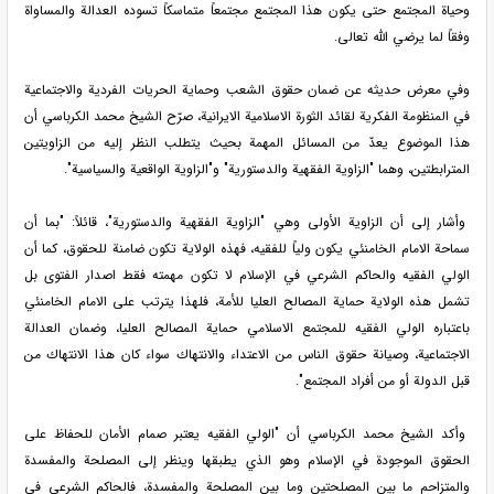
وحياة المجتمع حتى يكون هذا المجتمع مجتمعاً متماسكاً تسوده العدالة والمساواة
وفقاً لما يرضي الله تعالى.
وفي معرض حديثه عن ضمان حقوق الشعب وحماية الحريات الفردية والاجتماعية
في المنظومة الفكرية لقائد الثورة الاسلامية الايرانية، صرّح الشيخ محمد الكرباسي أن
هذا الموضوع يعدّ من المسائل المهمة بحيث يتطلب النظر إليه من الزاويتين
المترابطتين، وهما "الزاوية الفقهية والدستورية" و"الزاوية الواقعية والسياسية".
وأشار إلى أن الزاوية الأولى وهي "الزاوية الفقهية والدستورية"، قائلاً: "بما أن
سماحة الامام الخامنئي يكون ولياً للفقيه، فهذه الولاية تكون ضامنة للحقوق، كما أن
الولي الفقيه والحاكم الشرعي في الإسلام لا تكون مهمته فقط اصدار الفتوى بل
تشمل هذه الولاية حماية المصالح العليا للأمة، فلهذا يترتب على الامام الخامنئي
باعتباره الولي الفقيه للمجتمع الاسلامي حماية المصالح العليا، وضمان العدالة
الاجتماعية، وصيانة حقوق الناس من الاعتداء والانتهاك سواء كان هذا الانتهاك من
قبل الدولة أو من أفراد المجتمع".
وأكد الشيخ محمد الكرباسي أن "الولي الفقيه يعتبر صمام الأمان للحفاظ على
الحقوق الموجودة في الإسلام وهو الذي يطبقها وينظر إلى المصلحة والمفسدة
والمتزاحم ما بين المصلحتين وما بين المصلحة والمفسدة، فالحاكم الشرعي في