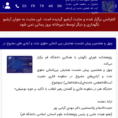
مشروع در منظومه فکری حضرت 
ES
FR
TR
AR
EN
آیت الله العظمی خامنه ای (مدظله 
العالی)
کنفرانس برگزار شده و سایت آرشیو گردیده است. این سایت به عنوان آرشیو
نگهداری و دیگر توسط دبیرخانه بروز رسانی نمی شود.
چهل و هشتمین پیش نشست همایش بین‌ المللی حقوق ملت و آزادی‌ های مشروع در منظومه ف
پژوهشکده شورای نگهبان با همکاری دانشگاه قم برگزار
می‌کند:
چهل و هشتمین پیش نشست همایش بین‌المللی حقوق
ملت و آزادی‌های مشروع در منظومه فکری حضرت
آیت‌الله‌العظمی خامنه‌ای(مدظله‌العالی) باموضوع:
«جایگاه هنر در منظومه فکری و گفتمان رهبر انقلاب با تأکید بر حوزه موسیقی»
ارائه دهنده:
حجت‌الاسلام والمسلمین دکتر مهدی گرامی پور
(عضو هیئت علمی و رئیس پژوهشکده علوم انسانی اسلامی دانشگاه قم)