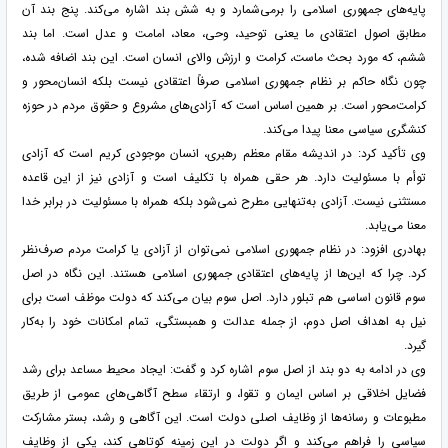
پایه‌های جمهوری اسلامی را برمی‌شمارد و به شش بند اشاره می‌کند. پنج بند آن
مطابق اصول اعتقادی ما یعنی توحید، وحی، معاد، امامت و عدل است. اما بند
ششم، که مورد بحث ماست، کرامت و ارزش والای انسان است. این بند اضافه شده،
چون نگاه حاکم بر نظام جمهوری اسلامی صرفاً اعتقادی نیست بلکه انسان‌محور و
کرامت‌محور است. بر همین اساس است که آزادی‌های مشروع و حقوق مردم در حوزه
کنشگری سیاسی معنا پیدا می‌کند.
وی تأکید کرد: در اندیشه مقام معظم رهبری، انسان موجودی کریم است که آزادی
توأم با مسئولیت دارد. هر حقی همراه با تکلیف است و آزادی نیز از این قاعده
مستثنی نیست. آزادی به‌تنهایی مطرح نمی‌شود بلکه همراه با مسئولیت در برابر خدا
معنا می‌یابد.
بهادری افزود: در نظام جمهوری اسلامی نمی‌توان از آزادی یا کرامت مردم صرف‌نظر
کرد. چرا که این‌ها از پایه‌های اعتقادی جمهوری اسلامی هستند. این نگاه در اصل
سوم قانون اساسی هم تبلور دارد. اصل سوم بیان می‌کند که دولت موظف است برای
نیل به اهداف اصل دوم، از جمله عدالت و همبستگی، تمام امکانات خود را به‌کار
گیرد.
وی در ادامه به دو بند از اصل سوم اشاره کرد و گفت: ایجاد محیط مساعد برای رشد
فضایل اخلاقی بر اساس ایمان و تقوا، و ارتقاء سطح آگاهی‌های عمومی از طریق
مطبوعات و رسانه‌ها از وظایف اصلی دولت است. این آگاهی و رشد، بستر مشارکت
سیاسی را فراهم می‌کند و اگر دولت در این زمینه کوتاهی کند، یکی از وظایف