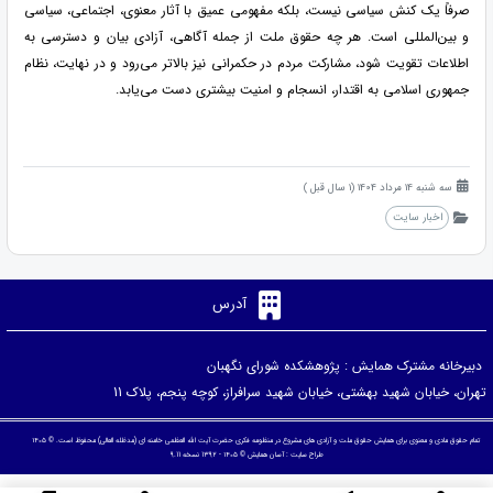
صرفاً یک کنش سیاسی نیست، بلکه مفهومی عمیق با آثار معنوی، اجتماعی، سیاسی
و بین‌المللی است. هر چه حقوق ملت از جمله آگاهی، آزادی بیان و دسترسی به
اطلاعات تقویت شود، مشارکت مردم در حکمرانی نیز بالاتر می‌رود و در نهایت، نظام
جمهوری اسلامی به اقتدار، انسجام و امنیت بیشتری دست می‌یابد.
سه شنبه 14 مرداد 1404 (1 سال قبل )
اخبار سایت
آدرس
دبیرخانه مشترک همایش : پژوهشکده شورای نگهبان
تهران، خیابان شهید بهشتی، خیابان شهید سرافراز، کوچه پنجم، پلاک 11
تمام حقوق مادی و معنوی برای همایش حقوق ملت و آزادی های مشروع در منظومه فکری حضرت آیت الله العظمی خامنه ای (مدظله العالی) محفوظ است. © ۱۴۰۵
طراح سایت :
آسان همایش
© ۱۴۰۵ - 1392 نسخه 9.11