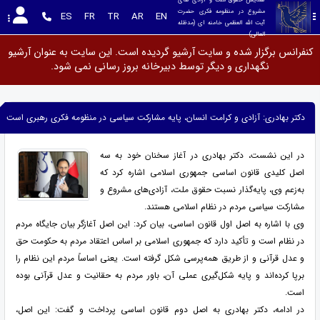
مشروع در منظومه فکری حضرت 
ES
FR
TR
AR
EN
آیت الله العظمی خامنه ای (مدظله 
العالی)
کنفرانس برگزار شده و سایت آرشیو گردیده است. این سایت به عنوان آرشیو
نگهداری و دیگر توسط دبیرخانه بروز رسانی نمی شود.
دکتر بهادری: آزادی و کرامت انسان، پایه مشارکت سیاسی در منظومه فکری رهبری است
در این نشست، دکتر بهادری در آغاز سخنان خود به سه
اصل کلیدی قانون اساسی جمهوری اسلامی اشاره کرد که
به‌زعم وی، پایه‌گذار نسبت حقوق ملت، آزادی‌های مشروع و
مشارکت سیاسی مردم در نظام اسلامی هستند.
وی با اشاره به اصل اول قانون اساسی، بیان کرد: این اصل آغازگر بیان جایگاه مردم
در نظام است و تأکید دارد که جمهوری اسلامی بر اساس اعتقاد مردم به حکومت حق
و عدل قرآنی و از طریق همه‌پرسی شکل گرفته است. یعنی اساساً مردم این نظام را
برپا کرده‌اند و پایه شکل‌گیری عملی آن، باور مردم به حقانیت و عدل قرآنی بوده
است.
در ادامه، دکتر بهادری به اصل دوم قانون اساسی پرداخت و گفت: این اصل،