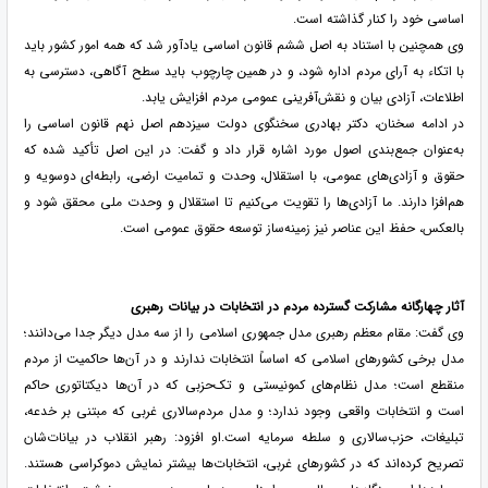
اساسی خود را کنار گذاشته است.
وی همچنین با استناد به اصل ششم قانون اساسی یادآور شد که همه امور کشور باید
با اتکاء به آرای مردم اداره شود، و در همین چارچوب باید سطح آگاهی، دسترسی به
اطلاعات، آزادی بیان و نقش‌آفرینی عمومی مردم افزایش یابد.
در ادامه سخنان، دکتر بهادری سخنگوی دولت سیزدهم اصل نهم قانون اساسی را
به‌عنوان جمع‌بندی اصول مورد اشاره قرار داد و گفت: در این اصل تأکید شده که
حقوق و آزادی‌های عمومی، با استقلال، وحدت و تمامیت ارضی، رابطه‌ای دوسویه و
هم‌افزا دارند. ما آزادی‌ها را تقویت می‌کنیم تا استقلال و وحدت ملی محقق شود و
بالعکس، حفظ این عناصر نیز زمینه‌ساز توسعه حقوق عمومی است.
آثار چهارگانه مشارکت گسترده مردم در انتخابات در بیانات رهبری
وی گفت: مقام معظم رهبری مدل جمهوری اسلامی را از سه مدل دیگر جدا می‌دانند؛
مدل برخی کشورهای اسلامی که اساساً انتخابات ندارند و در آن‌ها حاکمیت از مردم
منقطع است؛ مدل نظام‌های کمونیستی و تک‌حزبی که در آن‌ها دیکتاتوری حاکم
است و انتخابات واقعی وجود ندارد؛ و مدل مردم‌سالاری غربی که مبتنی بر خدعه،
تبلیغات، حزب‌سالاری و سلطه سرمایه است.او افزود: رهبر انقلاب در بیانات‌شان
تصریح کرده‌اند که در کشورهای غربی، انتخابات‌ها بیشتر نمایش دموکراسی هستند.