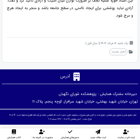
این استاد حوزه علمیه نجف بر ضرورت توازن میان امنیت و آزادی تأکید کرد و گفت:
آزادی نباید پوششی برای ایجاد ناامنی در سطح جامعه باشد و منجر به ایجاد هرج
و مرج شود.
یک شنبه 12 مرداد 1404 (1 سال قبل )
اخبار سایت
آدرس
دبیرخانه مشترک همایش : پژوهشکده شورای نگهبان
تهران، خیابان شهید بهشتی، خیابان شهید سرافراز، کوچه پنجم، پلاک 11
تمام حقوق مادی و معنوی برای همایش حقوق ملت و آزادی های مشروع در منظومه فکری حضرت آیت الله العظمی خامنه ای (مدظله العالی) محفوظ است. © ۱۴۰۵
طراح سایت :
آسان همایش
© ۱۴۰۵ - 1392 نسخه 9.11
ثبت نام در سایت
ثبت مقاله جدید
محورهای همایش
عضویت در کمیته علمی داوران
کتاب همایش