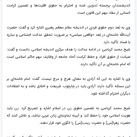
اندیشمندان برجسته تدوین شده و احترام به حقوق اقلیت‌ها و تضمین کرامت
انسانی از مفاد مهم این قانون است.
وی به بُعد دوم حقوق فردی در اندیشه مقام معظم رهبری اشاره کرد و گفت: حضرت
آیت‌الله خامنه‌ای در بُعد «واقعی سیاسی» بر ضرورت تحقق عدالت اجتماعی و مبارزه
با فساد تأکید دارد.
شیخ محمد کرباسی در ادامه عدالت را هدف مرکزی اندیشه اسلامی دانست و گفت:
صیانت از حقوق افراد و حفظ کرامت آحاد جامعه از وظایف مهم حاکم اسلامی است
که امام خامنه‌ای بر آن تأکید دارند.
وی با اشاره به این که آزادی به معنای هرج و مرج نیست، گفت: امام خامنه‌ای بر
این مسئله تأکید دارند آزادی باید در چارچوب شریعت و اخلاق باشد و به اعتقادات
دیگران احترام گذاشته شود.
شیخ محمد کرباسی به تضمین حقوق زن در اسلام اشاره و تصریح کرد: زن باید
هویت اسلامی خود را حفظ کند و آیینه تمام‌نمای زنان غربی نباشد، و تلاش کنند که
حضرت زهرا(س) و حضرت زینب(س) را الگوی خود قرار دهند.