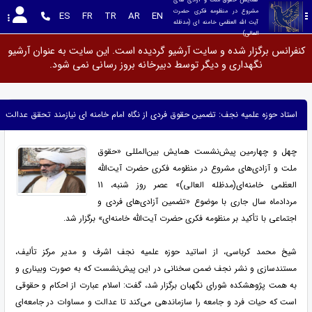
مشروع در منظومه فکری حضرت 
ES
FR
TR
AR
EN
آیت الله العظمی خامنه ای (مدظله 
العالی)
کنفرانس برگزار شده و سایت آرشیو گردیده است. این سایت به عنوان آرشیو
نگهداری و دیگر توسط دبیرخانه بروز رسانی نمی شود.
استاد حوزه علمیه نجف: تضمین حقوق فردی از نگاه امام خامنه‌ ای نیازمند تحقق عدالت و 
چهل و چهارمین پیش‌نشست همایش بین‌المللی «حقوق
ملت و آزادی‌های مشروع در منظومه فکری حضرت آیت‌الله
العظمی خامنه‌ای(مدظله العالی)» عصر روز شنبه، 11
مردادماه سال جاری با موضوع «تضمین آزادی‌های فردی و
اجتماعی با تأکید بر منظومه فکری حضرت آیت‌الله خامنه‌ای» برگزار شد.
شیخ محمد کرباسی، از اساتید حوزه علمیه نجف اشرف و مدیر مرکز تألیف،
مستندسازی و نشر نجف ضمن سخنانی در این پیش‌نشست که به صورت وبیناری و
به همت پژوهشکده شورای نگهبان برگزار شد، گفت: اسلام عبارت از احکام و حقوقی
است که حیات فرد و جامعه را سازماندهی می‌کند تا عدالت و مساوات در جامعه‌ای