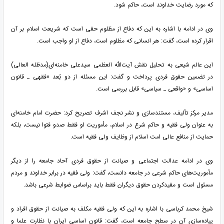
که مورد رضایت خداوند است، حاکم شود.
وی در ادامه با اشاره به این که دفاع از مظلوم حقی است که شریعت اسلام بر آن
اقرار کرده است، گفت: هر انسانی که مظلوم است، دفاع از او واجب است.
این عالم شیعی به تحلیل نقش آیت‌الله العظمی سیدعلی خامنه‌ای(مدظله العالی)
در تضمین حقوق فردی پرداخت و گفت: این مسئله از دو بُعد «فقهی ـ قانون
اساسی» و «واقعی ـ سیاسی» قابل بررسی است.
مدیر مرکز تألیف، مستندسازی و نشر نجف اشرف تصریح کرد: حضرت امام خامنه‌ای
به عنوان ولی فقیه و حاکم شرع در اسلام، مأموریت او فقط صدو فتوا نیست، بلکه
حمایت از منافع عالی امت اسلام از وظایف ولی فقیه است.
وی در ادامه عدالت اجتماعی و صیانت از حقوق فردی آحاد جامعه را از دیگر
مأموریت‌های حاکم شرعی در جامعه دانست، گفت: ولی فقیه در برابر خداوند و مردم
مسئول است و مقیدکردن حقوق دیگران فقط باید براساس ضوابط شرعی باشد.
شیخ محمد کرباسی با اشاره به این که ولی فقیه مکلف به صیانت از حقوق افراد و
پیاده‌سازی آن در سطح جامعه است، گفت: قانون اساسی ایران با نظارت علما و