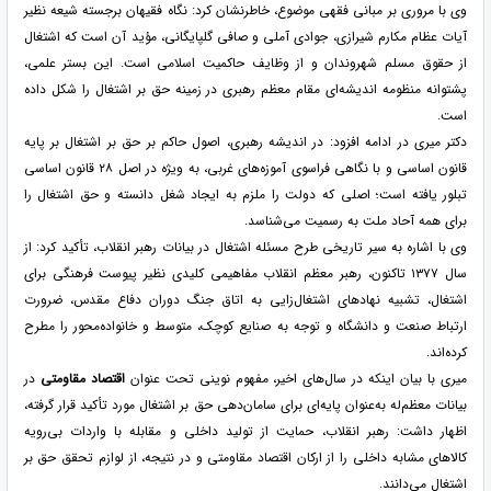
وی با مروری بر مبانی فقهی موضوع، خاطرنشان کرد: نگاه فقیهان برجسته شیعه نظیر
آیات عظام مکارم شیرازی، جوادی آملی و صافی گلپایگانی، مؤید آن است که اشتغال
از حقوق مسلم شهروندان و از وظایف حاکمیت اسلامی است. این بستر علمی،
پشتوانه منظومه اندیشه‌ای مقام معظم رهبری در زمینه حق بر اشتغال را شکل داده
است.
دکتر میری در ادامه افزود: در اندیشه رهبری، اصول حاکم بر حق بر اشتغال بر پایه
قانون اساسی و با نگاهی فراسوی آموزه‌های غربی، به ویژه در اصل ۲۸ قانون اساسی
تبلور یافته است؛ اصلی که دولت را ملزم به ایجاد شغل دانسته و حق اشتغال را
برای همه آحاد ملت به رسمیت می‌شناسد.
وی با اشاره به سیر تاریخی طرح مسئله اشتغال در بیانات رهبر انقلاب، تأکید کرد: از
سال ۱۳۷۷ تاکنون، رهبر معظم انقلاب مفاهیمی کلیدی نظیر پیوست فرهنگی برای
اشتغال، تشبیه نهادهای اشتغال‌زایی به اتاق جنگ دوران دفاع مقدس، ضرورت
ارتباط صنعت و دانشگاه و توجه به صنایع کوچک، متوسط و خانواده‌محور را مطرح
کرده‌اند.
میری با بیان اینکه در سال‌های اخیر، مفهوم نوینی تحت عنوان
اقتصاد مقاومتی
در
بیانات معظم‌له به‌عنوان پایه‌ای برای سامان‌دهی حق بر اشتغال مورد تأکید قرار گرفته،
اظهار داشت: رهبر انقلاب، حمایت از تولید داخلی و مقابله با واردات بی‌رویه
کالاهای مشابه داخلی را از ارکان اقتصاد مقاومتی و در نتیجه، از لوازم تحقق حق بر
اشتغال می‌دانند.