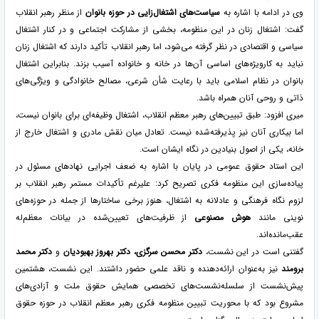
وی در ادامه با اشاره به
سیاست‌های اشتغال‌زایی در حوزه بانوان
از منظر رهبر انقلاب
گفت: اشتغال زنان در این منظومه، بخشی از مشارکت اجتماعی و در کنار اشتغال
سیاسی و اقتصادی در نظر گرفته می‌شود، اما رهبر انقلاب تأکید دارند که اشتغال زنان
نباید به کارویژه‌های اساسی آن‌ها در خانه و خانواده آسیب بزند. بنابراین اشتغال
بانوان در نظام اسلامی باید با رعایت شأن شرعی، مصالح خانوادگی و ویژگی‌های
ذاتی و روحی آنان همراه باشد.
میری افزود: طبق تبیین‌های رهبر معظم انقلاب، اشتغال وظیفه‌ای برای بانوان نیست،
اما بیکاری آنان نیز پذیرفته‌شده نیست. تعادل میان نقش مادری و اشتغال خارج از
خانه، یکی از اصول بنیادین در نگاه ایشان است.
این استاد حقوق عمومی در پایان با اشاره به ضعف اجرایی نهادهای مسئول در
پیاده‌سازی این منظومه فکری تصریح کرد: علیرغم تأکیدات مستمر رهبر انقلاب بر
لزوم نگاه فرهنگی و عادلانه به اشتغال، هنوز برخی ساختارها از جمله در حوزه‌های
نوینی مانند
هوش مصنوعی
از ظرفیت‌های تعیین‌شده در بیانات معظم‌له
عقب‌مانده‌اند.
گفتنی است در این نشست،
دکتر محسن سرگزی، دکتر بهروز بهبودیان
و
دکتر محمد
برومند
نیز به‌عنوان ارائه‌دهنده و ناقد علمی حضور داشتند. این نشست، هشتمین
پیش‌نشست از سلسله‌نشست‌های تخصصی همایش حقوق ملت و آزادی‌های
مشروع بود که با محوریت تبیین منظومه فکری رهبر معظم انقلاب در حوزه حقوق