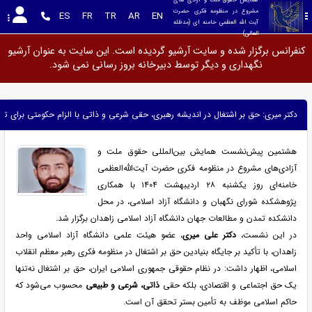
مشروع در منظومه فکری حضرت 
ES
FR
TR
AR
EN
آیت الله العظمی خامنه ای (مدظله 
العالی)
کنفرانس برگزار شده و سایت آرشیو گردیده است. این سایت به عنوان آرشیو
نگهداری و دیگر توسط دبیرخانه بروز رسانی نمی شود.
دکتر میری: حق بر اشتغال در اندیشه رهبری، حقی شرعی و ذاتی با الزام حکومتی برای 
هشتمین پیش‌نشست همایش بین‌المللی حقوق ملت و
آزادی‌های مشروع در منظومه فکری حضرت آیت‌الله‌العظمی
خامنه‌ای روز یکشنبه ۲۸ اردیبهشت ۱۴۰۴ با همکاری
پژوهشکده شورای نگهبان و دانشگاه آزاد اسلامی، در محل
دانشکده تمدن و مطالعات جهان دانشگاه آزاد اسلامی زاهدان برگزار شد.
در این نشست،
دکتر علی میری
، عضو هیئت علمی دانشگاه آزاد اسلامی واحد
زاهدان، با تأکید بر جایگاه بنیادین حق بر اشتغال در منظومه فکری رهبر معظم انقلاب
اسلامی، اظهار داشت: در نظام حقوقی جمهوری اسلامی ایران، حق بر اشتغال نه‌تنها
یک حق اجتماعی و اقتصادی، بلکه حقی
ذاتی، شرعی و طبیعی
محسوب می‌شود که
حاکم اسلامی موظف به تأمین بستر تحقق آن است.