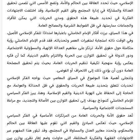
الإسلامي، حيث تحدد العلاقة بين الحاكم والأمة، وتضع الأسس التي تضمن تحقيق
العدالة والمشاركة في إدارة المجتمع وفق القيم الإسلامية، وقد اختلفت الاجتهادات
الفكرية في تحديد طبيعة هذه الحقوق ومدى الحريات التي يمكن للأفراد
والجماعات ممارستها، في ظل الضوابط الشرعية والمصالح العامة.
في هذا السياق، برزت أفكار الإمام الخامنئي باعتبارها امتدادًا للفكر الإسلامي الأصيل،
وفي الوقت ذاته استجابة لمتغيرات العصر وتحدياته، فقد قدم الإمام الخامنئي رؤية
متكاملة حول حقوق الأمة، ترتكز على مفاهيم العدالة الإلهية، والمسؤولية الاجتماعية،
ودور الدولة في تحقيق التوازن بين الحرية والالتزام بالقيم الدينية، كما أن فكره
يعكس رؤية منهجية لكيفية تنظيم الحريات العامة، بحيث يتم تحقيق المصلحة
العامة دون أن يؤدي ذلك إلى الانحراف أو الفوضى.
وتتجلى أهمية هذا الموضوع في السياق المعاصر، حيث يواجه الفكر الإسلامي
تحديات تتعلق بتحديد طبيعة الحريات والحقوق في ظل الحداثة والعولمة، مع
الحاجة إلى الحفاظ على الهوية الدينية والقيم الإسلامية. وهنا، يبرز الفكر السياسي
للإمام الخامنئي كنموذج يهدف إلى تحقيق التوازن بين الأصالة والتجديد، مع مراعاة
المستجدات الاجتماعية والسياسية.
تُعد حقوق الأمة والحريات العامة من المرتكزات الأساسية في الفكر السياسي
الإسلامي، حيث تعكس المبادئ والقيم التي تقوم عليها العلاقة بين الحاكم
والمحكوم، وتحدد معايير العدل والمساواة في المجتمع، وقد تبلور هذا المفهوم عبر
الاجتهادات الفقهية والفكرية المختلفة، التي حاولت وضع إطار نظري يوازن بين