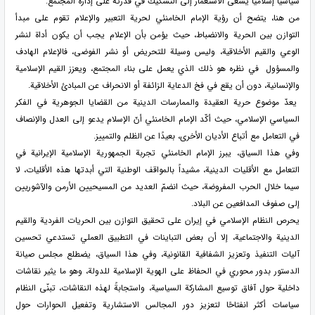
سياسيًا إسلاميًا يسعى الاستعمار إلى التشكيك في قدرته على إدارة المجتمع.
من هنا، يتضح أن رؤية الإمام الخامنئي لحرية التعبير والإعلام تقوم على مبدأ
التوازن بين الحرية والانضباط، حيث يؤمن بأن الإعلام يجب أن يكون أداة لنشر
الوعي والقيم الأخلاقية، وليس وسيلة للتحريض أو نشر الفوضى، فالإعلام الهادف
والمسؤول في نظره هو ذلك الذي يعمل على بناء المجتمع، ويعزز القيم الإسلامية
والإنسانية، دون أن يقع في فخ الدعاية الزائفة أو الانحراف عن المبادئ الأخلاقية.
يعدّ موضوع حرية العقيدة والممارسات الدينية من القضايا الجوهرية في الفكر
السياسي الإسلامي، حيث أكّد الإمام الخامنئي أنّ الإسلام يدعو إلى العدل والإنصاف
في التعامل مع أتباع الأديان الأخرى، بعيدًا عن الظلم والتمييز.
وفي هذا السياق، يبرز الإمام الخامنئي تجربة الجمهورية الإسلامية الإيرانية في
التعامل مع الأقليات الدينية، مشيداً بالمواقف الوطنية التي أبدتها هذه الأقليات، لا
سيما خلال الحرب المفروضة، حيث انضمّ العديد من المسيحيين الأرمن والآشوريين
إلى صفوف المدافعين عن البلاد.
يحرص النظام الإسلامي في إيران على تحقيق التوازن بين الحريات الفردية والقيم
الدينية والاجتماعية، إلا أن بعض التباينات في التطبيق العملي تستدعي تحسين
آليات التنفيذ وتعزيز الشفافية القانونية، وفي هذا السياق، يضطلع مجلس صيانة
الدستور بدور محوري في الحفاظ على الهوية الإسلامية للدولة، وهو ما يثير نقاشات
داخلية حول آفاق توسيع المشاركة السياسية، واستجابةً لهذه النقاشات، تبنّى النظام
سياسات أكثر انفتاحًا لتعزيز دور المجالس الاستشارية وتفعيل الحوارات حول