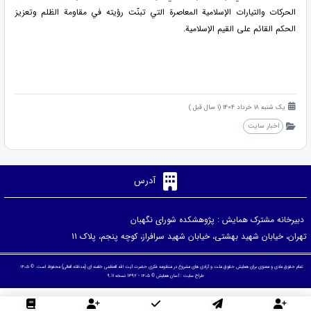
الحركات والتيارات الإسلامية المعاصرة التي تبنّت رؤيته في مقاومة الظلم وتعزيز
الحكم القائم على القيم الإسلامية.
یک شنبه 18 خرداد 1404 (1 سال قبل )
اخبار سایت
آدرس
دبیرخانه مشترک همایش : پژوهشکده شورای نگهبان
تهران، خیابان شهید بهشتی، خیابان شهید سرافراز، کوچه پنجم، پلاک 11
تمام حقوق مادی و معنوی برای همایش حقوق ملت و آزادی های مشروع در منظومه فکری حضرت آیت الله العظمی خامنه ای (مدظله العالی) محفوظ است. © ۱۴۰۵
طراح سایت :
آسان همایش
© ۱۴۰۵ - 1392 نسخه 9.11