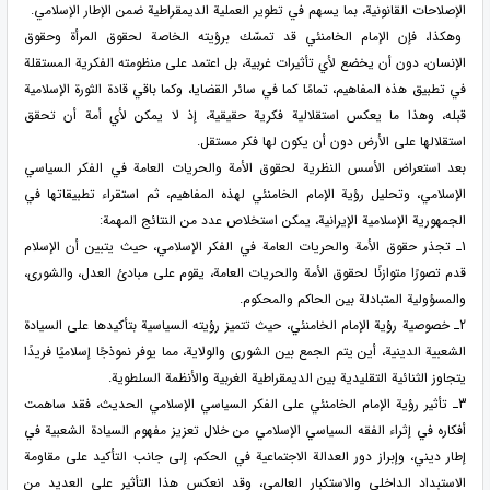
الإصلاحات القانونية، بما يسهم في تطوير العملية الديمقراطية ضمن الإطار الإسلامي.
وهكذا، فإن الإمام الخامنئي قد تمسّك برؤيته الخاصة لحقوق المرأة وحقوق
الإنسان، دون أن يخضع لأي تأثيرات غربية، بل اعتمد على منظومته الفكرية المستقلة
في تطبيق هذه المفاهيم، تمامًا كما في سائر القضايا، وكما باقي قادة الثورة الإسلامية
قبله، وهذا ما يعكس استقلالية فكرية حقيقية، إذ لا يمكن لأي أمة أن تحقق
استقلالها على الأرض دون أن يكون لها فكر مستقل.
بعد استعراض الأسس النظرية لحقوق الأمة والحريات العامة في الفكر السياسي
الإسلامي، وتحليل رؤية الإمام الخامنئي لهذه المفاهيم، ثم استقراء تطبيقاتها في
الجمهورية الإسلامية الإيرانية، يمكن استخلاص عدد من النتائج المهمة:
1ـ تجذر حقوق الأمة والحريات العامة في الفكر الإسلامي، حيث يتبين أن الإسلام
قدم تصورًا متوازنًا لحقوق الأمة والحريات العامة، يقوم على مبادئ العدل، والشورى،
والمسؤولية المتبادلة بين الحاكم والمحكوم.
2ـ خصوصية رؤية الإمام الخامنئي، حيث تتميز رؤيته السياسية بتأكيدها على السيادة
الشعبية الدينية، أين يتم الجمع بين الشورى والولاية، مما يوفر نموذجًا إسلاميًا فريدًا
يتجاوز الثنائية التقليدية بين الديمقراطية الغربية والأنظمة السلطوية.
3ـ تأثير رؤية الإمام الخامنئي على الفكر السياسي الإسلامي الحديث، فقد ساهمت
أفكاره في إثراء الفقه السياسي الإسلامي من خلال تعزيز مفهوم السيادة الشعبية في
إطار ديني، وإبراز دور العدالة الاجتماعية في الحكم، إلى جانب التأكيد على مقاومة
الاستبداد الداخلي والاستكبار العالمي، وقد انعكس هذا التأثير على العديد من