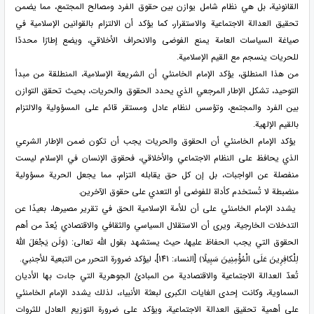
القانونية، بل هي نظام شامل يوازن بين حقوق الفرد ومصالح المجتمع، مما يضمن
تحقيق العدالة الاجتماعية والاستقرار، كما يؤكد أن الالتزام بالقوانين الإسلامية في
صياغة السياسات العامة يمنع الفوضى والانحراف الأخلاقي، ويضع إطارًا محددًا
للحريات ينسجم مع القيم الإسلامية.
من هذا المنطلق، يؤكد الإمام الخامنئي أن الشريعة الإسلامية، المنطلقة من مبدأ
التوحيد، تشكل الإطار المرجعي الذي يحدد الحقوق والحريات، بحيث تحقق التوازن
بين الفرد والمجتمع، وتؤسس لنظام عادل ومستقر قائم على المسؤولية والالتزام
بالقيم الإلهية.
يؤكد الإمام الخامنئي أن الحقوق والحريات يجب أن تكون ضمن الإطار الشرعي
الذي يحافظ على النظام الاجتماعي والأخلاقي، فحقوق الإنسان في الإسلام ليست
منفصلة عن الواجبات، بل إن كل حق يقابله التزام، مما يجعل الحرية مسؤولية
منضبطة لا تُستخدم كأداة للفوضى أو التعدي على حقوق الآخرين.
يشدد الإمام الخامنئي على أن للأمة الإسلامية الحق في تقرير مصيرها، بعيدًا عن
التدخلات الخارجية، ويرى أن الاستقلال السياسي والثقافي والاقتصادي يُعدّ من أهم
الحقوق التي يجب الحفاظ عليها، حيث يستشهد بقول الله تعالى: ﴿وَلَن يَجْعَلَ اللّهُ
لِلْكافِرِينَ عَلَى الْمُؤْمِنِينَ سَبِيلًا﴾ [النساء: 141]، ليؤكد ضرورة التحرر من التبعية للأجنبي.
تُعدّ العدالة الاجتماعية والاقتصادية من المبادئ الجوهرية التي جاءت بها الأديان
السماوية، وكانت إحدى الغايات الكبرى لبعثة الأنبياء، لذلك يشدد الإمام الخامنئي
على أهمية تحقيق العدالة الاجتماعية، ويؤكد على ضرورة التوزيع العادل للثروات