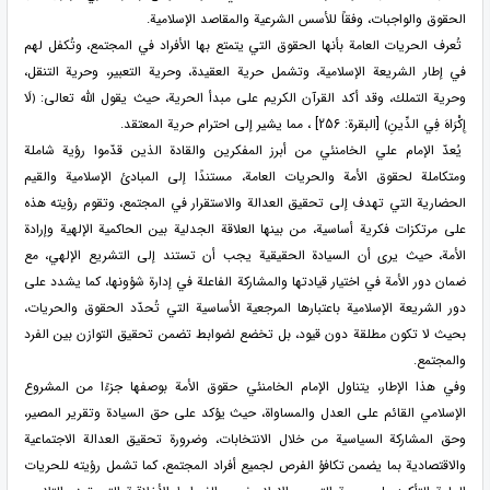
الحقوق والواجبات، وفقاً للأسس الشرعية والمقاصد الإسلامية.
تُعرف الحريات العامة بأنها الحقوق التي يتمتع بها الأفراد في المجتمع، وتُكفل لهم
في إطار الشريعة الإسلامية، وتشمل حرية العقيدة، وحرية التعبير، وحرية التنقل،
وحرية التملك، وقد أكد القرآن الكريم على مبدأ الحرية، حيث يقول الله تعالى: ﴿لَا
إِكْرَاهَ فِي الدِّينِ﴾ [البقرة: 256] ، مما يشير إلى احترام حرية المعتقد.
يُعدّ الإمام علي الخامنئي من أبرز المفكرين والقادة الذين قدّموا رؤية شاملة
ومتكاملة لحقوق الأمة والحريات العامة، مستندًا إلى المبادئ الإسلامية والقيم
الحضارية التي تهدف إلى تحقيق العدالة والاستقرار في المجتمع، وتقوم رؤيته هذه
على مرتكزات فكرية أساسية، من بينها العلاقة الجدلية بين الحاكمية الإلهية وإرادة
الأمة، حيث يرى أن السيادة الحقيقية يجب أن تستند إلى التشريع الإلهي، مع
ضمان دور الأمة في اختيار قيادتها والمشاركة الفاعلة في إدارة شؤونها، كما يشدد على
دور الشريعة الإسلامية باعتبارها المرجعية الأساسية التي تُحدّد الحقوق والحريات،
بحيث لا تكون مطلقة دون قيود، بل تخضع لضوابط تضمن تحقيق التوازن بين الفرد
والمجتمع.
وفي هذا الإطار، يتناول الإمام الخامنئي حقوق الأمة بوصفها جزءًا من المشروع
الإسلامي القائم على العدل والمساواة، حيث يؤكد على حق السيادة وتقرير المصير،
وحق المشاركة السياسية من خلال الانتخابات، وضرورة تحقيق العدالة الاجتماعية
والاقتصادية بما يضمن تكافؤ الفرص لجميع أفراد المجتمع، كما تشمل رؤيته للحريات