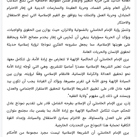
العامة التأكيد على حرية التعبير والإعلام ضمن الضوابط الأخلاقية التي تمنع التلاعب
بالرأي العام ونشر الفساد، وحرية العقيدة والممارسات الدينية في إطار الاحترام
المتبادل، وحرية العمل والتملك بما يتوافق مع القيم الإسلامية التي تمنع الاستغلال
والاحتكار.
وتتميّز رؤية الإمام الخامنئي بالشمولية والاتزان، حيث يوازن بين الحقوق والواجبات،
ويؤكد أن الحرية مسؤولية ينبغي أن تُمارس في إطار يخدم مصالح الأمة ويحافظ
على هويتها الإسلامية، مما يجعل مشروعه الفكري نموذجًا لرؤية إسلامية حديثة
لحقوق الإنسان والحريات العامة.
يرى الإمام الخامنئي أن الحاكمية الإلهية لا تتعارض مع إرادة الأمة، بل تتكامل معها،
حيث تعتبر الشريعة الإسلامية مصدرًا أساسيًا للتشريع، وهي التي تُوجّه إرادة الأمة
نحو تحقيق العدالة والكرامة الإنسانية، فالنظام الإسلامي وفقًا لرؤيته، يوازن بين
السيادة الإلهية وحق الأمة في تقرير مصيرها، ويؤكد أن القيادة يجب أن تكون بيد
فقيه عادل قادر على تطبيق الشريعة الإسلامية لتحقيق الاستقرار الاجتماعي والعدل،
ويستند في ذلك إلى مفهوم "ولاية الفقيه".
إذن، يرى الإمام الخامنئي أن الإسلام، بطرحه الشامل، قادر على تقديم نموذج عادل
للحكم، حيث تتكامل الحاكمية الإلهية مع إرادة الأمة، بما يضمن بناء مجتمع متوازن
قائم على العدل والمساواة، مع الالتزام بمبادئ الاستقلال والسيادة، وإعداد القوة
الكافية لحماية هذا النموذج من التحديات الخارجية.
يرى الإمام الخامنئي أن الشريعة الإسلامية ليست مجرد مجموعة من الأحكام