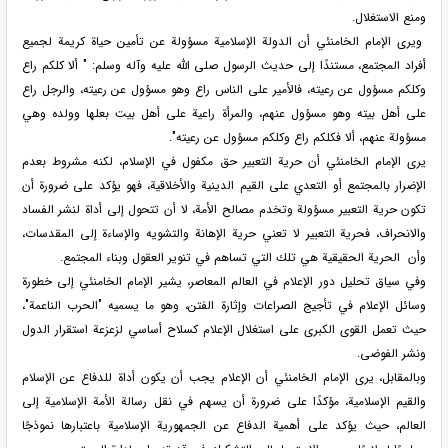
ومنع الاستغلال.
ويرى الإمام الخامنئي أن الدولة الإسلامية مسؤولة عن تأمين حياة كريمة لجميع
أفراد المجتمع، مستندًا إلى حديث الرسول صلى الله عليه وآله وسلم: " ألا كلكم راع
وكلكم مسؤول عن رعيته، فالأمير على الناس راع وهو مسؤول عن رعيته، والرجل راع
على أهل بيته وهو مسؤول عنهم، والمرأة راعية على أهل بيت بعلها وولده وهي
مسؤولة عنهم، ألا فكلكم راع وكلكم مسؤول عن رعيته".
يرى الإمام الخامنئي أن حرية التعبير حق مكفول في الإسلام، لكنه مشروط بعدم
الإضرار بالمجتمع أو التعدي على القيم الدينية والأخلاقية، فهو يؤكد على ضرورة أن
تكون حرية التعبير مسؤولة وتخدم مصالح الأمة، لا أن تتحول إلى أداة لنشر الفساد
والانحراف، فحرية التعبير لا تعني حرية الإهانة والتشويه والإساءة إلى المقدسات،
وأن الحرية الحقيقية هي تلك التي تساهم في تنوير العقول وبناء المجتمع.
وفي سياق تحليل دور الإعلام في العالم المعاصر، يشير الإمام الخامنئي إلى خطورة
وسائل الإعلام في تأجيج الصراعات وإثارة الفتن، وهو ما يسميه "الحرب الناعمة"،
حيث تعمل القوى الكبرى على استغلال الإعلام كسلاح أساسي لزعزعة استقرار الدول
ونشر الفوضى.
وبالمقابل، يرى الإمام الخامنئي أن الإعلام يجب أن يكون أداة للدفاع عن الإسلام
والقيم الإسلامية، مؤكدًا على ضرورة أن يسهم في نقل رسالة الأمة الإسلامية إلى
العالم، حيث يؤكد على أهمية الدفاع عن الجمهورية الإسلامية باعتبارها نموذجًا