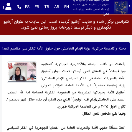
مشروع در منظومه فکری حضرت 
ES
FR
TR
AR
EN
آیت الله العظمی خامنه ای (مدظله 
العالی)
کنفرانس برگزار شده و سایت آرشیو گردیده است. این سایت به عنوان آرشیو
نگهداری و دیگر توسط دبیرخانه بروز رسانی نمی شود.
باحثة وأکادیمیة جزائریة: رؤیة الإمام الخامنئی حول حقوق الأمة ترتکز على مفاهیم العدالة 
وأعلنت عن ذلك، الباحثة والأكاديمية الجزائرية "الدكتورة
نورا فرحات" في المقال الذي أرسلتها تحت عنوان "حقوق
الأمة والحريات العامة في الفكر السياسي للإمام الخامنئي:
رؤية إسلامية معاصرة" الى الأمانة العامة للمؤتمر الدولي
"حقوق الأمة وحرياتها المشروعة في المنظومة الفكرية لسماحة آیة الله العظمى
السيد علي الخامنئي(دام ظله الوارف)" الذي من المقرر أن يقام خلال شهر ديسمبر /
كانون الأول 2025 م في العاصمة الايرانية طهران.
وفيما يلي ملخص لنص المقال
:
"تعدّ مسألة حقوق الأمة والحريات العامة من القضايا الجوهرية في الفكر السياسي