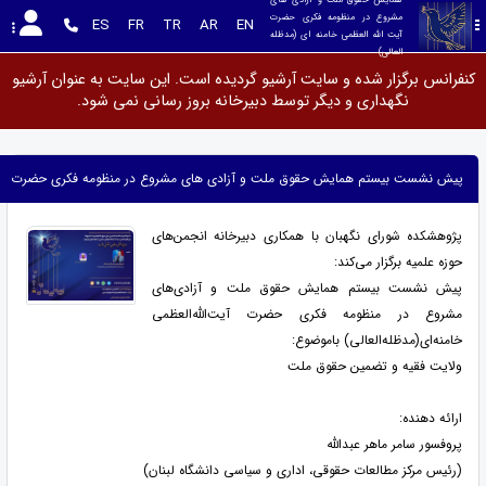
مشروع در منظومه فکری حضرت 
ES
FR
TR
AR
EN
آیت الله العظمی خامنه ای (مدظله 
العالی)
کنفرانس برگزار شده و سایت آرشیو گردیده است. این سایت به عنوان آرشیو
نگهداری و دیگر توسط دبیرخانه بروز رسانی نمی شود.
پیش نشست بیستم همایش حقوق ملت و آزادی‌ های مشروع در منظومه فکری حضرت آیت‌ الل
پژوهشکده شورای نگهبان با همکاری دبیرخانه انجمن‌های
حوزه علمیه برگزار می‌کند:
پیش نشست بیستم همایش حقوق ملت و آزادی‌های
مشروع در منظومه فکری حضرت آیت‌الله‌العظمی
خامنه‌ای(مدظله‌العالی) باموضوع:
ولایت فقیه و تضمین حقوق ملت
ارائه دهنده:
پروفسور سامر ماهر عبدالله
(رئیس مرکز مطالعات حقوقی، اداری و سیاسی دانشگاه لبنان)