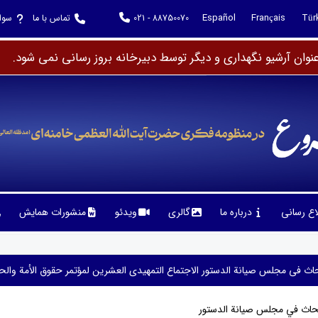
Español
Français
Tür
021 - 88750070
تماس با ما
سوا
وان آرشیو نگهداری و دیگر توسط دبیرخانه بروز رسانی نمی شود.
لاع رسانی
درباره ما
گالری
ویدئو
منشورات همایش
لأبحاث فی مجلس صیانة الدستور الاجتماع التمهیدی العشرین لمؤتمر حقوق الأمة والح
الأبحاث في مجلس صيانة الدستور