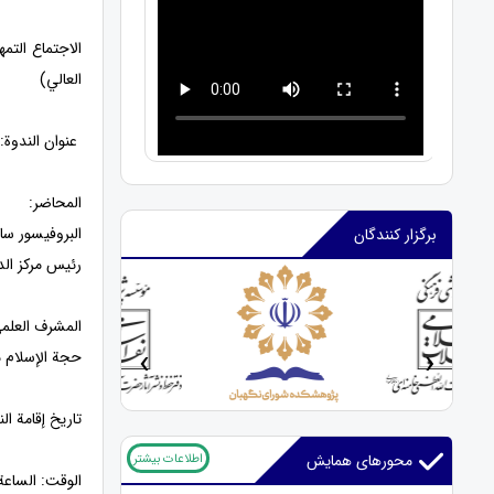
الاجتماع التم
العالي)
عنوان الندوة:
المحاضر:
البروفيسور سام
برگزار کنندگان
رئيس مركز الدر
المشرف العلم
‹
›
حجة الإسلام 
تاريخ إقامة الندوة
اطلاعات بیشتر
محورهای همایش
الوقت: الساعة 10:30 بتوقيت طهر